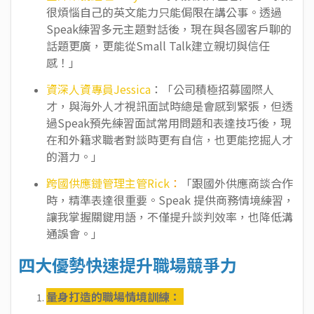
很煩惱自己的英文能力只能侷限在講公事。透過
Speak練習多元主題對話後，現在與各國客戶聊的
話題更廣，更能從Small Talk建立親切與信任
感！」
資深人資專員Jessica
：「公司積極招募國際人
才，與海外人才視訊面試時總是會感到緊張，但透
過Speak預先練習面試常用問題和表達技巧後，現
在和外籍求職者對談時更有自信，也更能挖掘人才
的潛力。」
跨國供應鏈管理主管Rick
：
「跟國外供應商談合作
時，精準表達很重要。Speak 提供商務情境練習，
讓我掌握關鍵用語，不僅提升談判效率，也降低溝
通誤會。」
四大優勢快速提升職場競爭力
量身打造的職場情境訓練：