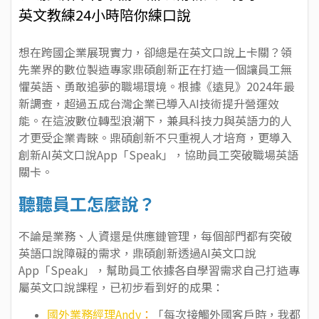
英文教練24小時陪你練口說
想在跨國企業展現實力，卻總是在英文口說上卡關？領
先業界的數位製造專家鼎碩創新正在打造一個讓員工無
懼英語、勇敢追夢的職場環境。根據《遠見》2024年最
新調查，超過五成台灣企業已導入AI技術提升營運效
能。在這波數位轉型浪潮下，兼具科技力與英語力的人
才更受企業青睞。鼎碩創新不只重視人才培育，更導入
創新AI英文口說App「Speak」，協助員工突破職場英語
關卡。
聽聽員工怎麼說？
不論是業務、人資還是供應鏈管理，每個部門都有突破
英語口說障礙的需求，鼎碩創新透過AI英文口說
App「Speak」，幫助員工依據各自學習需求自己打造專
屬英文口說課程，已初步看到好的成果：
國外業務經理Andy
：
「每次接觸外國客戶時，我都