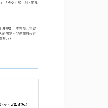
生在「成交」那一刻，而是
生涯規劃，不吝嗇共享資
大的團隊。我們面對未來
影響力！
nbsp;以數據為核