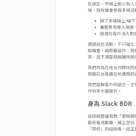
在過去，市場上較少有人主
場，我有機會參與多場活
辦了多場線上/線下分
彙整常見導入場景
與潛在客戶深入對
透過這些活動，不只強化了
助機會。與原廠協作：我們
買，並不清楚原廠團隊提
我們作為在地合作夥伴的
原廠在台推廣在地適用的
我們理解客戶的語言、文
作效率大幅提升。
身為 Slack 
這段經歷讓我對「業務開
動去看見斷層、補上空白、
「用好」的協助者。這正