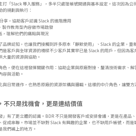
打「Slack 導入服務」，多半只處理帳號開通與基本設定。這次因為公
動的規劃與執行：
享，協助客戶認識 Slack 的進階應用
，製作教育型內容做市場啟發
話，理解他們的痛點與現況
品牌認知，也讓我們接觸到許多原本「靜默使用」、Slack 的企業，
是客戶與全球資源的橋樑不少客戶其實早已是 Slack 的用戶，但因為
供大量的資源與協助。
角色，便在這裡發揮關鍵作用：協助企業與原廠對接、釐清技術需求、解
內容與活動。
化與日常運作，也熟悉原廠的資源架構與邏輯。這樣的中介角色，讓雙方
BDR ，不只是找機會，更是連結價值
發」有了更立體的認識。BDR 不只是開發客戶或安排會議，更是在產品
促成串聯。市場並不缺對 Slack 有興趣的企業，也不缺用戶帳號，而
是我們補上的地方。