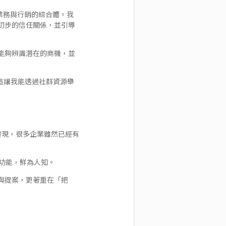
，更像是業務與行銷的綜合體。我
初步的信任關係，並引導
能夠辨識潛在的商機，並
這讓我能透過社群資源舉
才發現，很多企業雖然已經有
值的功能，鮮為人知。
與提案，更著重在「把