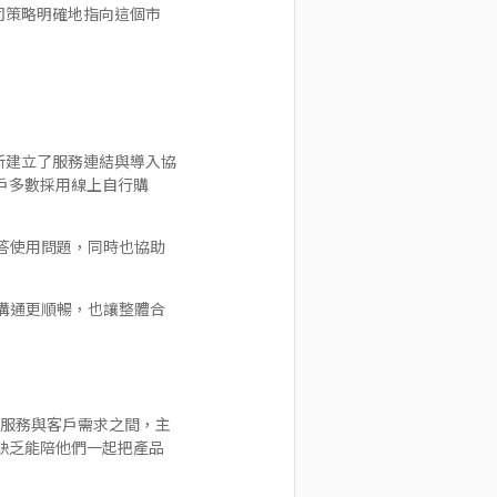
司策略明確地指向這個市
重新建立了服務連結與導入協
客戶多數採用線上自行購
答使用問題，同時也協助
溝通更順暢，也讓整體合
、服務與客戶需求之間，主
是缺乏能陪他們一起把產品