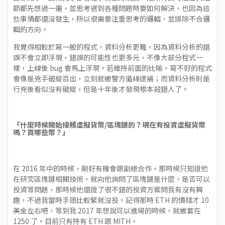
節都先想過一遍，並思考遇到各種問題時要如何解決，也因為這
些事情都還沒發生，所以很需要注重思考的邏輯、並排除不合邏
輯的方向。
我覺得相較於寫一般的程式，資料分析更難，因為資料分析的錯
誤不會立即浮現，錯誤的可能性也更多元，不像大部分程式一
樣，上線後 bug 會馬上浮現。若維持前面的比喻，寫不好的程式
會像是兇手破綻百出，立刻就被警方循線逮補；而資料分析則是
行兇後看似沒有破綻，但是十年後才發現根本殺錯人了。
「什麼時候開始接觸虛擬貨幣/區塊鏈的？現在有投資虛擬貨幣
嗎？買哪些幣？」
在 2016 年中的時候，剛好有機會跟副總合作，那時候只知道他
在研究區塊鏈相關技術，就向他詢問了區塊鏈是什麼、是否可以
投資等問題，那時候他還提了很不錯的投資方案問我有沒有興
趣，不過我當時手頭比較緊就沒投。記得那時 ETH 的價錢才 10
美金左右吧，等到我 2017 年想說可以進場的時候，就被套在
1250 了。目前只有持有 ETH 跟 MITH。