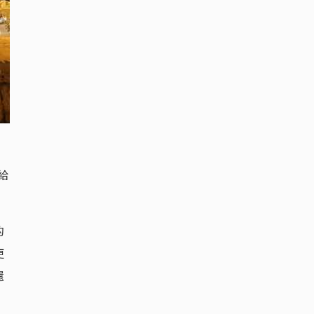
給
的
更
還