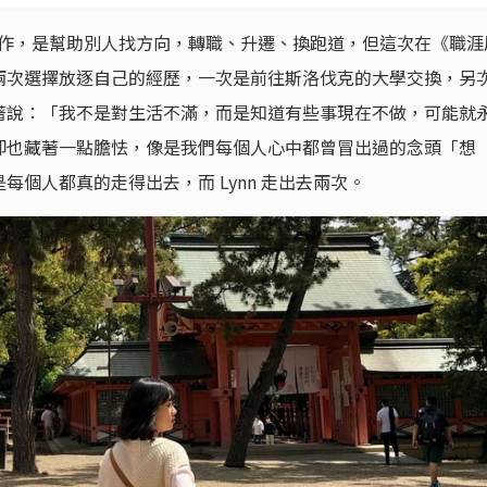
她的工作，是幫助別人找方向，轉職、升遷、換跑道，但這次在《職涯
兩次選擇放逐自己的經歷，一次是前往斯洛伐克的大學交換，另
著說：「我不是對生活不滿，而是知道有些事現在不做，可能就
卻也藏著一點膽怯，像是我們每個人心中都曾冒出過的念頭「想
個人都真的走得出去，而 Lynn 走出去兩次。