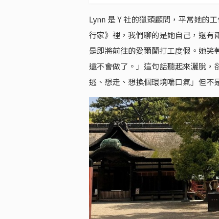
Lynn 是 Y 社的獵頭顧問，平常
行家》裡，我們聊的是她自己，還有
是即將前往的愛爾蘭打工度假。她笑
遠不會做了。」這句話聽起來灑脫，
逃、想走、想換個環境喘口氣」但不是每