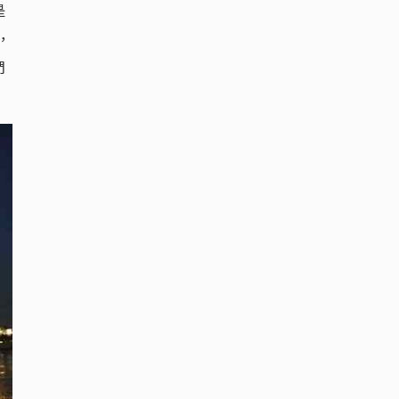
是
，
們