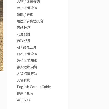
人物 / 企業專訪
綜合求職攻略
轉職 / 離職
履歷 / 求職信撰寫
面試技巧
職涯觀點
自我成長
AI / 數位工具
日本求職攻略
數位產業知識
勞資政策規範
人資招募策略
人資趨勢
English Career Guide
健康 / 生活
時事話題