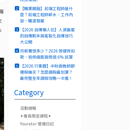
【職業開箱】前端工程師是什
2
履
麼？前端工程師薪水、工作內
次
容、職涯發展
永
【2026 自傳懶人包】人資最愛
3
的自傳範本與客製化自傳技巧
大公開
月薪實領多少？2026 勞健保扣
4
款、投保級距與勞退 6% 試算
【2026 行事曆】中秋與教師節
5
連假幾天？怎麼請假最划算？
最完整全年請假攻略一次看！
Category
活動速報
✦會員限定課程✦
Yourator 營運日記