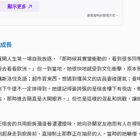
成長
展開人生第一場自我放逐，「那時候其實蠻衝動的，看到很多同
要去看看歐洲。」但一到當地，她很快地感受到文化衝擊，原本
講斯洛伐克語；超市買東西，想遇到懂英文的店員要碰運氣；要
到下午還不一定排得到。她還記得最誇張的是宿舍樓下有夜店，
店，那時進去簡直是大開眼界。」但也是這樣的混亂和挑戰，讓
天宿舍的共用廚房瀰漫著濃濃煙味，她向芬蘭室友抱怨有人在裡
刻起身走到廚房前，直接制止那群正在抽菸的人。當時的她嚇傻