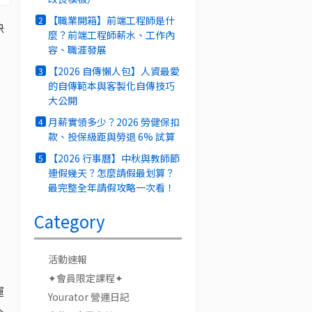
【職業開箱】前端工程師是什
2
決
麼？前端工程師薪水、工作內
容、職涯發展
【2026 自傳懶人包】人資最愛
3
的自傳範本與客製化自傳技巧
大公開
月薪實領多少？2026 勞健保扣
4
款、投保級距與勞退 6% 試算
【2026 行事曆】中秋與教師節
5
連假幾天？怎麼請假最划算？
最完整全年請假攻略一次看！
Category
活動速報
✦會員限定課程✦
運
Yourator 營運日記