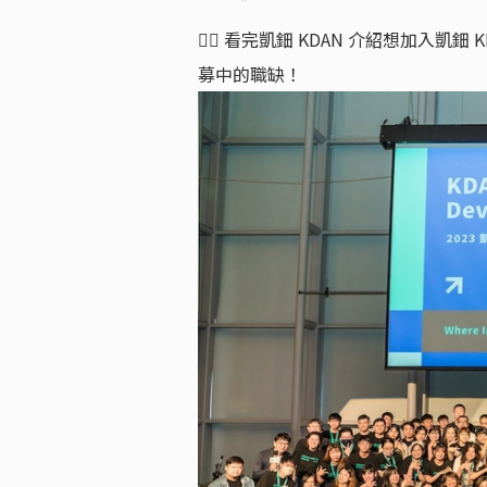
👉🏻 看完凱鈿 KDAN 介紹想加入凱鈿
募中的職缺！