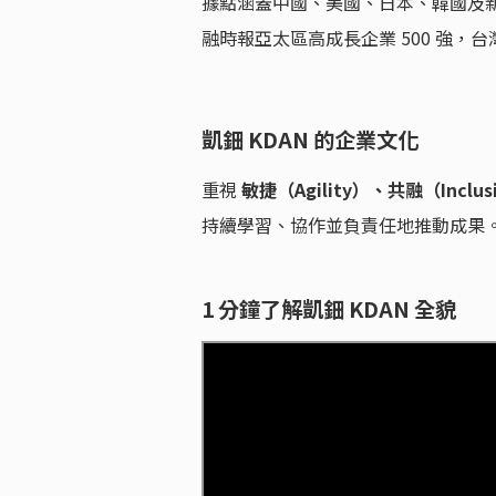
據點涵蓋中國、美國、日本、韓國及新加
融時報亞太區高成長企業 500 強，
凱鈿 KDAN 的企業文化
重視
敏捷（Agility）、共融（Inclus
持續學習、協作並負責任地推動成果
1 分鐘了解凱鈿 KDAN 全貌