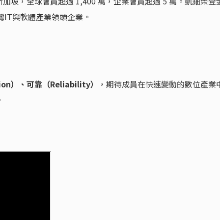
坡，全球會員超過 1,400 萬，企業會員超過 5 萬。凱鈿榮登
台灣IT與軟體產業領頭企業。
ion）、可靠（Reliability）
，期待成員在快速變動的數位產業
。