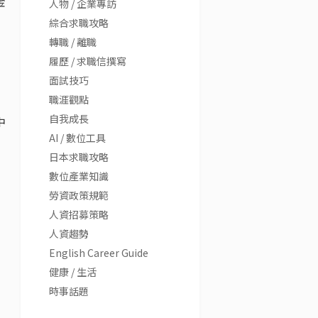
金
人物 / 企業專訪
綜合求職攻略
轉職 / 離職
履歷 / 求職信撰寫
面試技巧
職涯觀點
自我成長
中
AI / 數位工具
日本求職攻略
數位產業知識
勞資政策規範
人資招募策略
人資趨勢
English Career Guide
健康 / 生活
時事話題