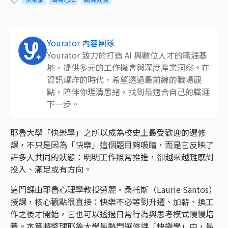
Yourator 內容團隊
Yourator 致力於打造 AI 與數位人才的職涯基
地，提供多元的工作機會與深度產業洞察。在
資訊爆炸的時代，希望透過最前線的職場觀
點，陪伴你理清思緒，找到最適合自己的職涯
下一步。
耶魯大學「快樂學」之所以成為校史上最受歡迎的選修
課，不只是因為「快樂」這個題目夠吸睛，而是它反映了
許多人共同的狀態：明明工作照常推進，卻越來越難感到
投入、滿足或有方向。
這門課由耶魯心理學教授勞麗・桑托斯（Laurie Santos）
授課，核心觀點很直接：快樂不必等到升遷、加薪、換工
作之後才開始，它也可以透過日常行為與思考模式慢慢培
養。本篇將整理耶魯大學最熱門選修課「快樂學」中，最