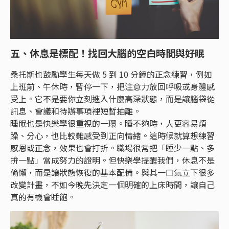
五、休息是標配！找回大腦的空白時間與好眠
桑托斯也鼓勵學生每天做 5 到 10 分鐘的正念練習，例如
上班前、午休時，暫停一下，把注意力放回呼吸或身體感
受上。它不是要你立刻進入什麼高深狀態，而是讓腦袋從
訊息、會議和待辦事項裡短暫抽離。
睡眠也是快樂學很重視的一環。睡不夠時，人更容易煩
躁、分心，也比較難感受到正向情緒。這時候就算想練習
感恩或正念，效果也會打折。職場很常把「睡少一點、多
拚一點」當成努力的證明。但快樂學提醒我們，休息不是
偷懶，而是讓狀態恢復的基本配備。與其一口氣立下很多
改變計畫，不如今晚先決定一個明確的上床時間，讓自己
真的有機會睡飽。