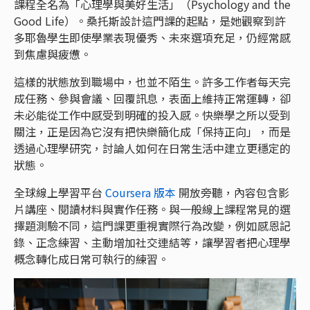
課程全名為「心理學與美好生活」（Psychology and the
Good Life）。桑托斯設計這門課的起點，是她觀察到許
多耶魯學生即使學業表現優秀、未來選項充足，仍經常感
到焦慮與疲憊。
這樣的狀態放到職場中，也並不陌生。許多工作者每天完
成任務、參與會議、回覆訊息，表面上維持正常運轉，卻
未必能從工作中感受到明確的投入感。快樂學之所以受到
關注，正是因為它沒有把快樂簡化成「保持正向」，而是
透過心理學研究，討論人如何在日常生活中建立更穩定的
狀態。
全球線上學習平台
Coursera 版本
開放旁聽，內容包含影
片講座、閱讀材料與實作任務。與一般線上課程常見的選
擇題測驗不同，這門課更重視實際行為改變，例如感恩記
錄、正念練習、主動增加社交連結等，讓學習者把心理學
概念轉化成日常可執行的練習。