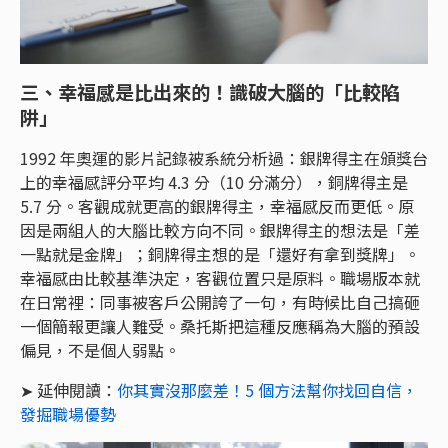
三、
幸福感是比出來的！識破大腦的「比較陷
阱」
1992 年奧運的影片記錄被系統分析過：銀牌得主在頒獎台
上的幸福感評分平均 4.3 分（10 分滿分），銅牌得主是
5.7 分。客觀成就更高的銀牌得主，幸福感反而更低。原
因是兩組人的大腦比較方向不同。銀牌得主的想法是「差
一點就是金牌」；銅牌得主想的是「還好有拿到獎牌」。
幸福感由比較基準決定，客觀位置只是原料。職場版本就
在日常裡：同事被客戶公開誇了一句，有時候比自己搞砸
一個簡報更讓人難受。桑托斯把這種反應稱為大腦的預設
偏見，不是個人弱點。
➤ 延伸閱讀：
你其實沒那麼差！5 個方法幫你找回自信，
發掘職場優勢