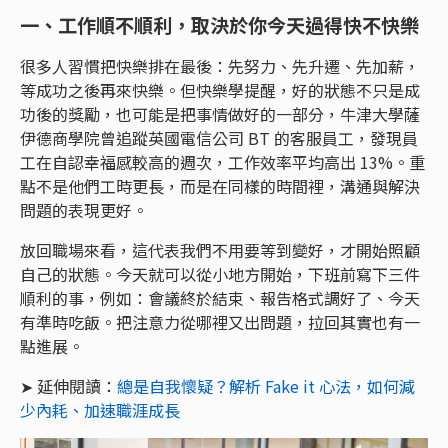
一、工作順不順利，取決於你今天過得快不快樂
很多人習慣把快樂排在最後：先努力、先升遷、先加薪，
等成功之後再來快樂。但快樂學提醒，好的狀態不只是成
功後的獎勵，也可能是把事情做好的一部分，牛津大學薩
伊德商學院曾追蹤英國電信公司 BT 的客服員工，發現員
工在自認幸福感較高的週次，工作效率平均高出 13%。重
點不是他們工時更長，而是在同樣的時間裡，溝通與解決
問題的表現更好。
放回職場來看，這代表我們不用要等到變好，才開始照顧
自己的狀態。今天就可以從小地方開始，下班前寫下三件
順利的事，例如：會議終於結束、報告格式調好了、今天
有準時吃飯。把注意力從哪裡又出問題，拉回其實也有一
點進展。
➤ 延伸閱讀：
總是自我懷疑？解析 Fake it 心法，如何減
少內耗、加速職涯成長