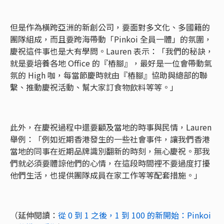
但是作為橫跨亞洲的新創公司，要面對多文化、多國籍的
團隊組成，而且要跨海帶動「Pinkoi 全員一體」的氛圍，
慶祝這件事也是大有學問。Lauren 表示：「我們的秘訣，
就是要培養各地 Office 的『樁腳』，最好是一位會帶動氣
氛的 High 咖，每當節慶時就由『樁腳』協助與總部的聯
繫、推動慶祝活動、幫大家訂食物飲料等等。」
此外，在慶祝過程中還要顧及當地的時事與民情，Lauren
舉例：「例如近期香港發生的一些社會事件，讓我們香港
當地的同事在近期品牌識別翻新的時刻，無心慶祝。那我
們就必須要體諒他們的心情，在這段時間裡不要過度打擾
他們生活，也提供團隊成員在家工作等等配套措施。」
（延伸閱讀：
從 0 到 1 之後，1 到 100 的新開始：Pinkoi