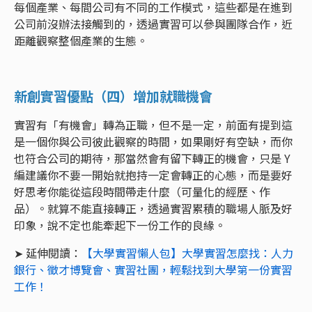
每個產業、每間公司有不同的工作模式，這些都是在進到
公司前沒辦法接觸到的，透過實習可以參與團隊合作，近
距離觀察整個產業的生態。
新創實習優點（四）增加就職機會
實習有「有機會」轉為正職，但不是一定，前面有提到這
是一個你與公司彼此觀察的時間，如果剛好有空缺，而你
也符合公司的期待，那當然會有留下轉正的機會，只是 Y
編建議你不要一開始就抱持一定會轉正的心態，而是要好
好思考你能從這段時間帶走什麼（可量化的經歷、作
品）。就算不能直接轉正，透過實習累積的職場人脈及好
印象，說不定也能牽起下一份工作的良緣。
➤ 延伸閱讀：
【大學實習懶人包】大學實習怎麼找：人力
銀行、徵才博覽會、實習社團，輕鬆找到大學第一份實習
工作！