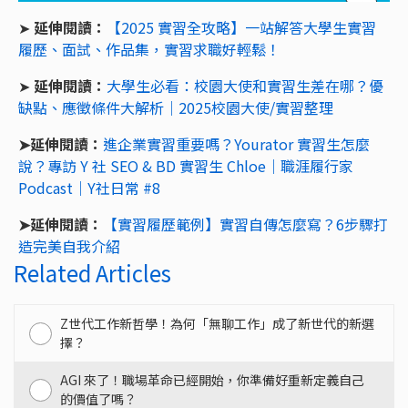
➤
延伸閱讀：
【2025 實習全攻略】一站解答大學生實習
履歷、面試、作品集，實習求職好輕鬆！
➤
延伸閱讀：
大學生必看：校園大使和實習生差在哪？優
缺點、應徵條件大解析｜2025校園大使/實習整理
➤延伸閱讀：
進企業實習重要嗎？Yourator 實習生怎麼
說？專訪 Y 社 SEO & BD 實習生 Chloe｜職涯履行家
Podcast｜Y社日常 #8
➤延伸閱讀：
【實習履歷範例】實習自傳怎麼寫？6步驟打
造完美自我介紹
Related Articles
Z世代工作新哲學！為何「無聊工作」成了新世代的新選
擇？
AGI 來了！職場革命已經開始，你準備好重新定義自己
的價值了嗎？