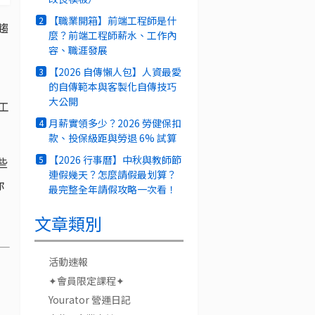
【職業開箱】前端工程師是什
2
趨
麼？前端工程師薪水、工作內
容、職涯發展
【2026 自傳懶人包】人資最愛
3
的自傳範本與客製化自傳技巧
大公開
工
月薪實領多少？2026 勞健保扣
4
款、投保級距與勞退 6% 試算
【2026 行事曆】中秋與教師節
5
些
連假幾天？怎麼請假最划算？
你
最完整全年請假攻略一次看！
文章類別
活動速報
✦會員限定課程✦
Yourator 營運日記