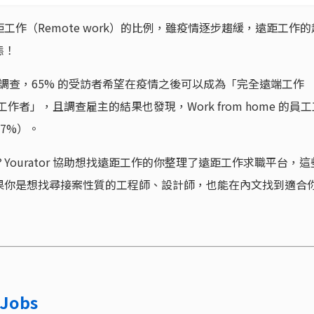
作（Remote work）的比例，雖疫情逐步趨緩，遠距工作的
態！
底做的一項調查，65% 的受訪者希望在疫情之後可以成為「完全遠端工作
作者」，且調查雇主的結果也發現，Work from home 的員工
7%）。
ourator 協助想找遠距工作的你整理了遠距工作求職平台，這
果你是想找尋接案性質的工程師、設計師，也能在內文找到適合
xJobs