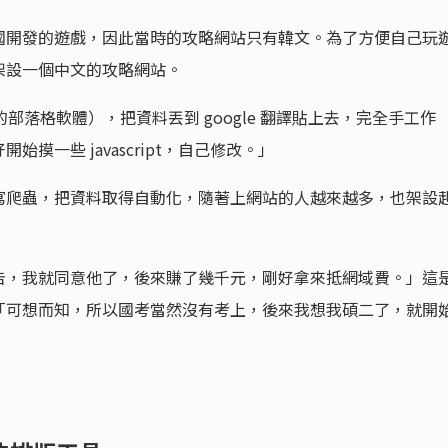
國開發的遊戲，因此當時的攻略網站只有韓文。為了方便自己玩
架設一個中文的攻略網站。
源的部落格軟體），把資料丟到 google 翻譯貼上去，完全手工作
摸一些 javascript，自己修改。」
寫爬蟲，把資料取得自動化，隨著上網站的人越來越多，也架設
告，我就同意他了，後來賺了幾千元，剛好拿來抵網域費。」這
「可想而知，所以國考當然沒有考上，後來我想我碩二了，就開