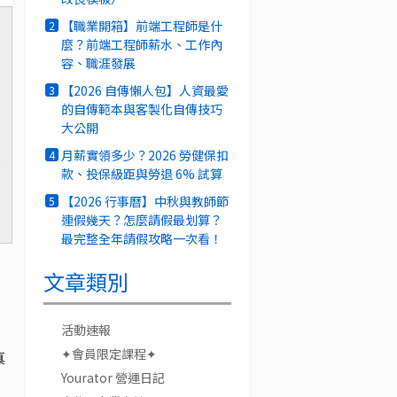
【職業開箱】前端工程師是什
2
麼？前端工程師薪水、工作內
容、職涯發展
【2026 自傳懶人包】人資最愛
3
的自傳範本與客製化自傳技巧
大公開
月薪實領多少？2026 勞健保扣
4
可
款、投保級距與勞退 6% 試算
【2026 行事曆】中秋與教師節
5
連假幾天？怎麼請假最划算？
最完整全年請假攻略一次看！
文章類別
活動速報
✦會員限定課程✦
真
Yourator 營運日記