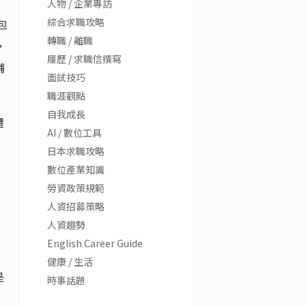
人物 / 企業專訪
綜合求職攻略
包
轉職 / 離職
，
履歷 / 求職信撰寫
輔
面試技巧
職涯觀點
自我成長
體
AI / 數位工具
日本求職攻略
數位產業知識
勞資政策規範
人資招募策略
人資趨勢
English Career Guide
健康 / 生活
是
時事話題