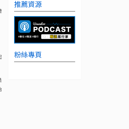
推薦資源
遊
粉絲專頁
起
是
始