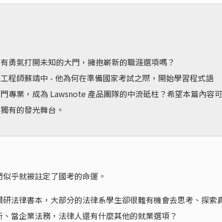
還有勇氣打開未知的大門，擁抱嶄新的職涯選項嗎？
的軟體工程師蘇靖中 - 他為何在準備國家考試之際，開始學習程式語
專業，成為 Lawsnote 產品團隊的中流砥柱？希望本篇內容
到獨有的發光舞台。
們似乎就被註定了國考的命運。
鑽研法律書本，大部分的法律系學生卻很難有機會去思考、探索
所、當企業法務，法律人還有什麼其他的就業選項？