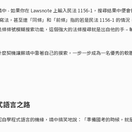
中 - 如果你在 Lawsnote 上輸入民法 1156-1，搜尋結果中便會
的各種寫法，甚至連「同條」和「前條」指的若是民法 1156-1 的情況
e 法條條號模糊搜索功能，這個強大的法條搜尋就是出自他的手 – 
什麼契機讓蘇靖中靠著自己的摸索，一步一步成為一名優秀的軟
式語言之路
起自學程式語言的機緣，靖中搞笑地說：「準備國考的時候，就