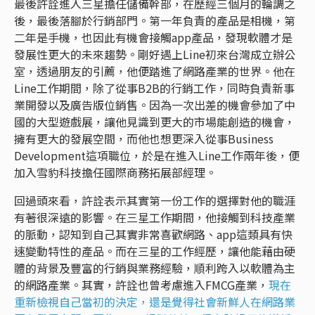
最後許詮進入三星擔任儲備幹部，在歷經三個月的輪調之
後，最後落腳於行銷部門。第一年負責的產品是相機，第
二年是手機，也因此有機會接觸app產品，發現軟體才是
發展性更大的未來趨勢。剛好遇上Line初來台灣成立辦公
室，透過朋友的引薦，他便踏進了網路產業的世界。他在
Line工作期間，除了從事B2B的行銷工作，同時負責新事
業開發以及廣告版位銷售。因為一次出差的機會參加了中
國的大型遊戲展，讓他見識到更大的市場能創造的機會，
擁有更大的發展空間，而他也想更深入從事Business
Development這項職位，於是在進入Line工作兩年後，便
加入雪豹科技擔任國際商務拓展部經理。
回過頭來看，許詮表示其實第一份工作的選擇對他的職涯
有著很深遠的影響。在三星工作期間，他接觸到科技產業
的脈動，認知到自己其實非常喜歡網路、app這類具有快
速變動特性的產品。而在三星的工作經歷，讓他能藉由硬
體的背景及豐富的行銷與業務經驗，順利跨入以軟體為主
的網路產業。其實，許詮也曾考慮進入FMCG產業，
現在
重新檢視自己當初的決定，還是覺得社會新鮮人在網路業