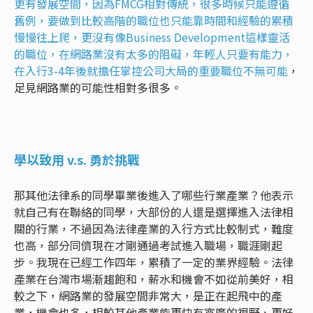
更有發展空間，因為FMCG相對傳統，很多時候只能遵循
舊例，要做到比較高階的職位也只能靠時間和經驗的累積
慢慢往上爬，更沒有像Business Development這樣靈活
的職位，在網路業沒有太多的阻礙，年輕人只要有能力，
在入行3-4年後就擔任掌控公司大局的重要職位不無可能
，
足見網路業的可能性相對多很多。
學以致用 v.s. 勇於挑戰
那其他法律系的同學畢業後進入了哪些行業產業？他表示
就自己有在聯絡的同學，大部份的人還是選擇進入法律相
關的行業，不過因為法律產業的入行方式比較制式，難度
也高，部分同儕現在才剛通過考試進入職場，職涯剛起
步。我現在已經工作四年，累積了一定的業界經驗。法律
產業在台灣市場漸趨飽和，薪水和機會不如從前美好，相
較之下，網路業的發展空間非常大，是正在起飛中的產
業，機會也多，相較其他產業能更快有寬廣的視野、更好