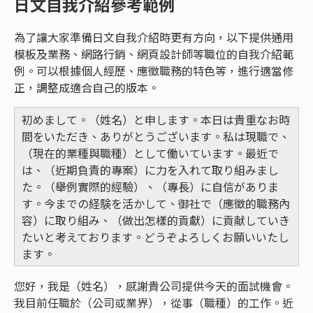
日文自我介紹參考範例
為了讓大家準備日文自我介紹時更有方向，以下提供通用
模板及業務、網路行銷、網頁設計師等職位的自我介紹範
例。可以根據個人經歷、應徵職務的特色等，進行適當修
正，調整成適合自己的版本。
初めまして。（姓名）と申します。本日は貴重なお時
間をいただき、ありがとうございます。私は現職で、
（現在的業種與職種）として働いています。最近で
は、（近期負責的專案）に力を入れて取り組みまし
た。（舉例實際的經驗）、（專長）に自信がありま
す。今までの経験を活かして、御社で（應徵的職務內
容）に取り組み、（做出怎樣的貢獻）に貢献していき
たいと考えております。どうぞよろしくお願いいたし
ます。
您好，我是（姓名），感謝貴公司提供今天的面試機會。
我目前任職於（公司或業界），從事（職種）的工作。近