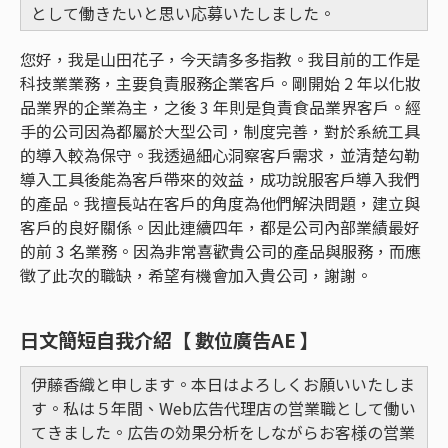
として働きたいと思い応募いたしました。
您好，我是山田花子，今天請多多指教。我目前的工作是
科技業業務，主要負責服務企業客戶。剛開始 2 年以化妝
品業界的企業為主，之後 3 年則是負責食品業界客戶。經
手的公司因為都屬於大型公司，制度完善，對於系統工具
的導入較為保守。我透過細心洞察客戶需求，並清楚勾勒
導入工具後能為客戶帶來的效益，成功說服客戶導入我們
的產品。我擅長站在客戶的角度為他們解決問題，建立與
客戶的良好關係。因此連續四年，都是公司內部業績最好
的前 3 名業務。因為非常喜歡貴公司的產品與服務，而應
徵了此次的職缺，希望有機會加入貴公司，謝謝。
日文簡短自我介紹【 數位廣告AE 】
伊藤香織と申します。本日はよろしくお願いいたしま
す。私は５年間、Web広告代理店の営業職として働い
てきました。広告の効果分析をしながらお客様の営業