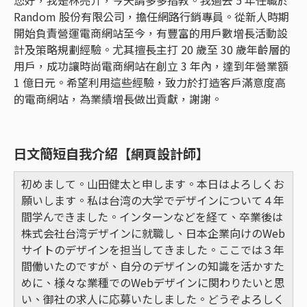
您好，我是林亮介，今天請多多指教。我過去 5 年任職於
Random 股份有限公司，擔任網路行銷專員。從新人時期
開始負責營運電商網站至今，有豐富的用戶數增長活動設
計及策略規劃經驗。尤其擅長主打 20 歲至 30 歲年齡層的
用戶，成功讓時尚電商網站在創立 3 年內，達到年營業額
1 億日元。希望利用這些經驗，致力於打造客戶滿意度高
的電商網站，為業績增長做出貢獻，謝謝。
日文簡短自我介紹【網頁設計師】
初めまして。山田健太と申します。本日はよろしくお
願いします。私は台湾の大学でデザインについて４年
間学んできました。インターンなどを経て、卒業後は
株式会社台湾デザインに就職し、日本企業向けのWeb
サイトのデザインを担当してきました。ここでは３年
間働いたのですが、自分のデザインの知識を活かすた
めに、様々な業種でのWebデザインに関わりたいと思
い、御社の求人に応募いたしました。どうぞよろしく