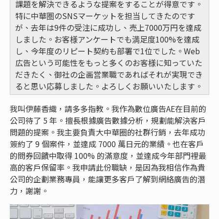
課題を解決できるような提案をすることが得意です。
特に中華圏のSNSマーケットを担当してきたのです
が、去年は9件の受注に成功し、売上7000万円を達成
しました。お客様アンケートでも満足度100%を達成
し、今年度のリピート契約も部署で1位でした。Web
広告という可能性をもっと多くのお客様に知っていた
だきたく、御社の企画営業職であればそれが実現でき
ると思い応募しました。よろしくお願いいたします。
我叫伊藤香織，請多多指教。我作為數位廣告AE在目前的
公司待了 5 年。擅長根據廣告數據分析，規劃能解決客戶
問題的提案。我主要負責大中華圈的社群行銷，去年成功
簽約了 9 個案件，並達成 7000 萬日元的業績。也在客戶
的問券回饋中取得 100% 的滿意度，並達成今年部門裡最
高的客戶保留率。我申請此份職缺，是因為我相信作為貴
公司的企劃業務專員，能讓更多客戶了解到網絡廣告的潛
力，謝謝。