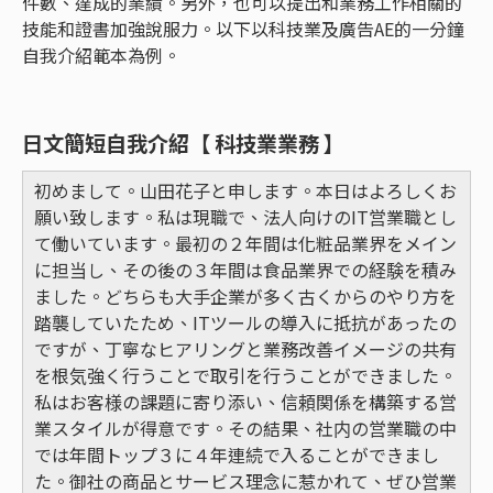
件數、達成的業績。另外，也可以提出和業務工作相關的
技能和證書加強說服力。以下以科技業及廣告AE的一分鐘
自我介紹範本為例。
日文簡短自我介紹【 科技業業務 】
初めまして。山田花子と申します。本日はよろしくお
願い致します。私は現職で、法人向けのIT営業職とし
て働いています。最初の２年間は化粧品業界をメイン
に担当し、その後の３年間は食品業界での経験を積み
ました。どちらも大手企業が多く古くからのやり方を
踏襲していたため、ITツールの導入に抵抗があったの
ですが、丁寧なヒアリングと業務改善イメージの共有
を根気強く行うことで取引を行うことができました。
私はお客様の課題に寄り添い、信頼関係を構築する営
業スタイルが得意です。その結果、社内の営業職の中
では年間トップ３に４年連続で入ることができまし
た。御社の商品とサービス理念に惹かれて、ぜひ営業