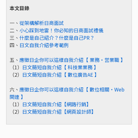
本文目錄
一、
從架構解析日商面試
二、
小心踩到地雷！你必知的日商面試禮儀
三、
什麼是自己紹介？什麼是自己PR？
四、
日文自我介紹參考範例
五、
應徵日企你可以這樣自我介紹【 業務・営業職 】
（1）
日文簡短自我介紹【 科技業業務 】
（2）
日文簡短自我介紹【 數位廣告AE 】
六、
應徵日企你可以這樣自我介紹【 數位相關・Web
関連 】
（1）
日文簡短自我介紹【網路行銷】
（2）
日文簡短自我介紹【網頁設計師】