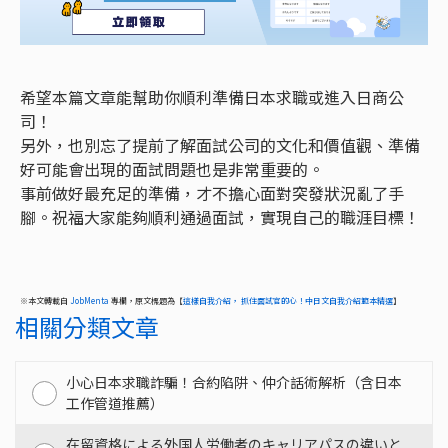
希望本篇文章能幫助你順利準備日本求職或進入日商公
司！
另外，也別忘了提前了解面試公司的文化和價值觀、準備
好可能會出現的面試問題也是非常重要的。
事前做好最充足的準備，才不擔心面對突發狀況亂了手
腳。祝福大家能夠順利通過面試，實現自己的職涯目標！︎
※本文轉載自
JobMenta
專欄，原文標題為【
這樣自我介紹， 抓住面試官的心！中日文自我介紹範本精選
】
相關分類文章
小心日本求職詐騙！合約陷阱、仲介話術解析（含日本
工作管道推薦）
在留資格による外国人労働者のキャリアパスの違いと