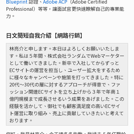
Blueprint
認證、
Adobe ACP
（Adobe Certified
Professional）等等，讓面試官更快速瞭解自己的專業能
力。
日文簡短自我介紹【網路行銷】
林亮介と申します。本日はよろしくお願いいたしま
す。私は５年間、株式会社ランダムでWebマーケター
として働いてきました。新卒で入社してからずっと
ECサイトの運営を担当し、ユーザー拡大をするため
に様々なキャンペーンや施策を打ってきました。特に
20代〜30代の層に対するアプローチが得意で、ファ
ッション関連ECサイトを立ち上げから３年で年商１
億円規模まで成長させるいう成果をあげました。この
経験を活かして、御社でも顧客満足度の高いECサイ
ト運営に取り組み、売上に貢献していきたいと考えて
おります。