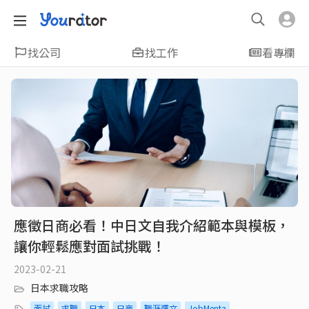
找公司
找工作
看專欄
應徵日商必看！中日文自我介紹範本與模板，
讓你輕鬆應對面試挑戰！
2023-02-21
日本求職攻略
面試
求職
日本
日商
職涯選文
JobMenta