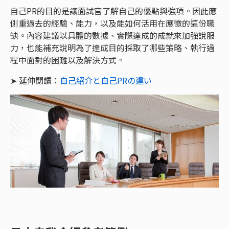
自己PR的目的是讓面試官了解自己的優點與強項。因此應
側重過去的經驗、能力，以及能如何活用在應徵的這份職
缺。內容建議以具體的數據、實際達成的成就來加強說服
力，也能補充說明為了達成目的採取了哪些策略、執行過
程中面對的困難以及解決方式。
➤ 延伸閱讀：
自己紹介と自己PRの違い