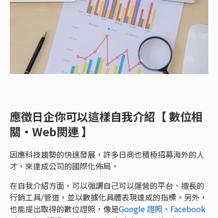
應徵日企你可以這樣自我介紹【 數位相
關・Web関連 】
因應科技趨勢的快速發展，許多日商也積極招募海外的人
才，來達成公司的國際化佈局。
在自我介紹方面，可以強調自己可以運營的平台、擅長的
行銷工具/管道，並以數據化具體表現達成的指標。另外，
也能提出取得的數位證照，像是
Google 證照
、
Facebook