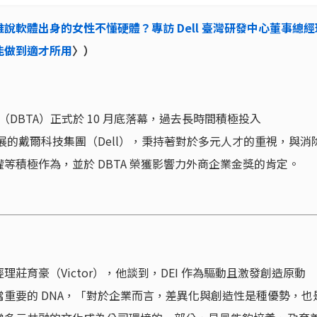
誰說軟體出身的女性不懂硬體？專訪 Dell 臺灣研發中心董事總經
能做到適才所用
〉）
（DBTA）正式於 10 月底落幕，過去長時間積極投入
ion）政策發展的戴爾科技集團（Dell），秉持著對於多元人才的重視，與消
等積極作為，並於 DBTA 榮獲影響力外商企業金獎的肯定。
莊育豪（Victor），他談到，DEI 作為驅動且激發創造原動
重要的 DNA，「對於企業而言，差異化與創造性是種優勢，也