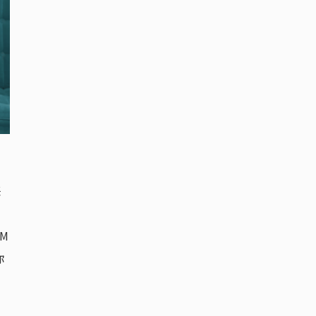
莊
M
你
，