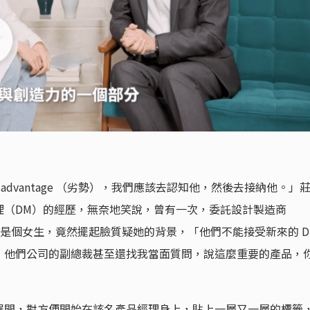
advantage （劣勢），我們應該去認知他，然後去接納他。」
理（DM）的經歷，無奈地笑說，曾有一次，委託設計製造商
品經理是個女生，竟然擺起臉質疑她的背景，「他們不能接受新來的 D
，他們公司的副總裁甚至還找我當面質問，說這麼重要的產品，
展開，對方便開始在該名產品經理身上，貼上一層又一層的標籤