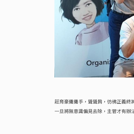
莊育豪攤攤手，聳聳肩，彷彿正義終
一旦將無意識偏見去除，主管才有辦