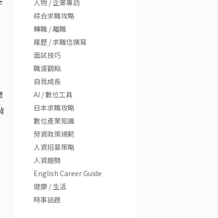
差
人物 / 企業專訪
綜合求職攻略
轉職 / 離職
履歷 / 求職信撰寫
面試技巧
職涯觀點
自我成長
聚
AI / 數位工具
日本求職攻略
背
數位產業知識
勞資政策規範
人資招募策略
人資趨勢
English Career Guide
健康 / 生活
時事話題