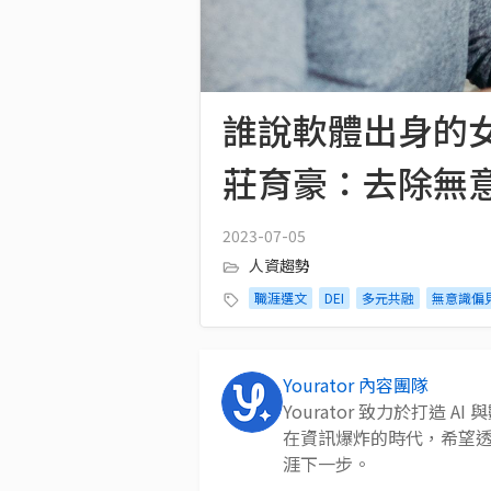
誰說軟體出身的女
莊育豪：去除無
2023-07-05
人資趨勢
職涯選文
DEI
多元共融
無意識偏
Yourator 內容團隊
Yourator 致力於打造
在資訊爆炸的時代，希望
涯下一步。