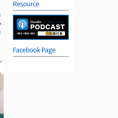
Resource
機
e
我
Facebook Page