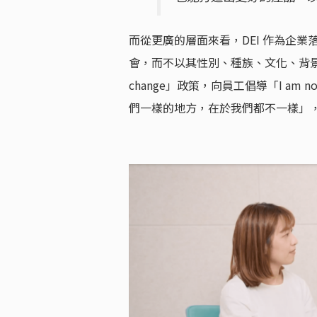
而從更廣的層面來看，DEI 作為企
會，而不以其性別、種族、文化、背景而有
change」政策，向員工倡導「I am not dif
們一樣的地方，在於我們都不一樣」