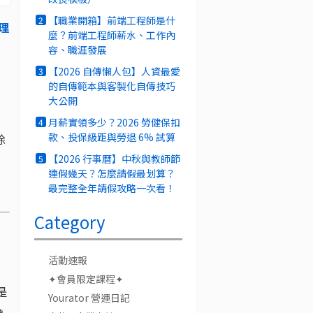
【職業開箱】前端工程師是什
2
理
麼？前端工程師薪水、工作內
容、職涯發展
【2026 自傳懶人包】人資最愛
3
的自傳範本與客製化自傳技巧
大公開
月薪實領多少？2026 勞健保扣
4
款、投保級距與勞退 6% 試算
除
【2026 行事曆】中秋與教師節
5
連假幾天？怎麼請假最划算？
最完整全年請假攻略一次看！
Category
活動速報
✦會員限定課程✦
是
Yourator 營運日記