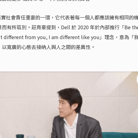
業落實社會責任重要的一環，它代表著每一個人都應該擁有相同的
所區別。莊育豪提到，Dell 於 2020 年於內部推行「Be th
ferent from you, I am different like you」理念，意為「
，以寬廣的心態去接納人與人之間的差異性。