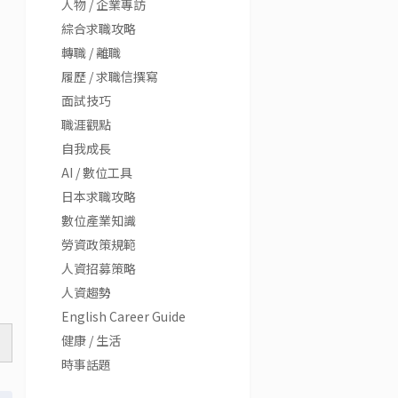
人物 / 企業專訪
綜合求職攻略
轉職 / 離職
履歷 / 求職信撰寫
面試技巧
職涯觀點
自我成長
AI / 數位工具
日本求職攻略
數位產業知識
勞資政策規範
人資招募策略
人資趨勢
English Career Guide
健康 / 生活
時事話題