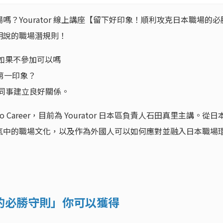
？Yourator 線上講座【留下好印象！順利攻克日本職場的必
明說的職場潛規則！
，如果不參加可以嗎
的第一印象？
本同事建立良好關係。
Career，目前為 Yourator 日本區負責人石田真里主講。從日
氣中的職場文化，以及作為外國人可以如何應對並融入日本職場
的必勝守則」
你可以獲得