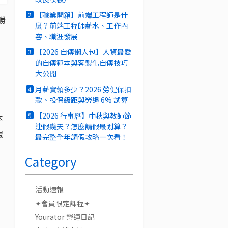
【職業開箱】前端工程師是什
2
勝
麼？前端工程師薪水、工作內
容、職涯發展
【2026 自傳懶人包】人資最愛
3
的自傳範本與客製化自傳技巧
大公開
月薪實領多少？2026 勞健保扣
4
款、投保級距與勞退 6% 試算
【2026 行事曆】中秋與教師節
5
本
連假幾天？怎麼請假最划算？
環
最完整全年請假攻略一次看！
Category
活動速報
✦會員限定課程✦
Yourator 營運日記