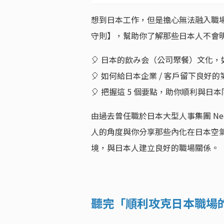
想到日本工作，但是擔心無法融入職場嗎
守則】，幫助你了解那些日本人不會
🎈 日本的飲み会（公司聚餐）文化
🎈 如何給日本企業 / 客戶留下良好
🎈 把握這 5 個要點，助你順利與日
由過去曾任職於日本大型人事集團 Neo 
人的角度與你分享那些內化在日本空
境，與日本人建立良好的職場關係。
聽完「
順利攻克日本職場