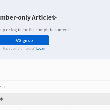
mber-only Article✨
 up or log in for the complete content
Sign up
Have been the member?
Log in
.1
本