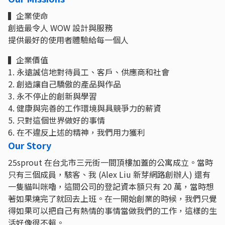
▍企業使命
創造最令人 WOW 設計與服務
提供最好的使用者體驗給每一個人
▍企業價值
1. 永遠誠信地對待員工、客戶、供應商和社會
2. 創造讓自己驕傲的產品與作品
3. 永不停止的創新與學習
4. 健康與完善的工作環境與具競爭力的薪資
5. 只對這個世界做好的事情
6. 在不違反上述的精神，我們用力獲利
Our Story
25sprout 在台北市三元街一間頂樓加蓋的公寓成立。當時
只有三個成員，駭客、我 (Alex Liu 新芽網路創辦人) 還有
一隻貓叫咪嚕，這間公司的登記資本額只有 20 萬，當時想
著如果燒完了就回去上班。在一開始創業的時候，我們只覺
得如果可以把自己有熱情的事情當做我們的工作，這樣的生
活好像很不賴。