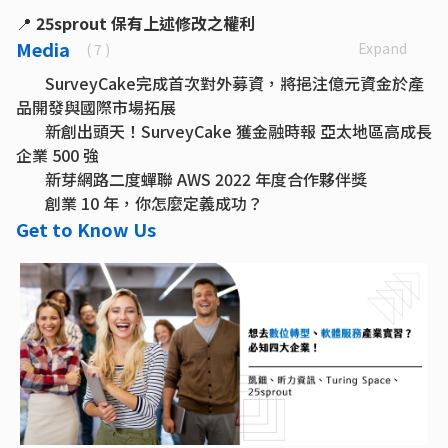
📍
25sprout 保有上述修改之權利
Media
Expand
( 7 )
SurveyCake完成首次對外募資，將挹注億元資金於產
品開發與國際市場拓展
新創出頭天！SurveyCake 獲金融時報 亞太地區高成長
企業 500 強
新芽網路二度蟬聯 AWS 2022 年度合作夥伴獎
創業 10 年，你怎麼定義成功？
做巨頭做不到的事 SurveyCake 的差異化創新
Get to Know Us
成功挺進歐洲市場！25sprout新芽網路要成為全世界
最酷的台灣網路新創
25sprout 新芽第七間辦公室開箱！