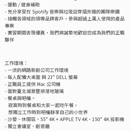
- 運動 / 健身補助
- 充分享受在 Spotify 音樂與垃圾話穿插夾雜的團隊樂趣
- 接觸各領域的領導品牌客戶，參與超過上萬人使用的產品
專案
- 實習期間表現優異，我們將誠摯地歡迎您成為我們的正職
夥伴
工作環境：
- 一流的網路新創公司工作環境
- 每人配備大桌面 與 23" DELL 螢幕
- 正職員工提供 Mac 公司機
- 面對臺北城景整排落地玻璃
- 餐桌與吧檯。
寂寞時到餐桌和大家一起吃午餐，
想獨立工作時到吧檯靜享自己的小世界
- 沙發、休閒區、55" 4K + APPLE TV 4K、150" 4K 投影機
- 獨立會議室、創意牆