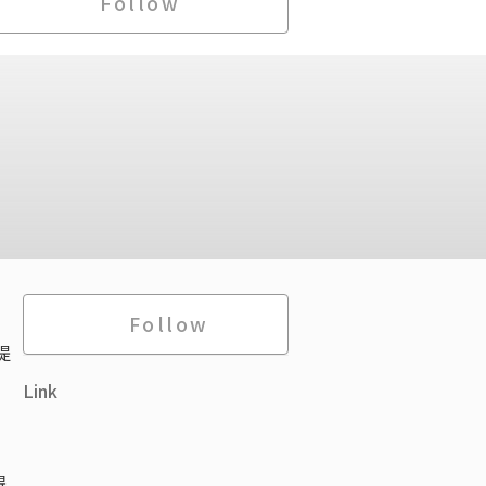
Follow
Follow
提
Link
得