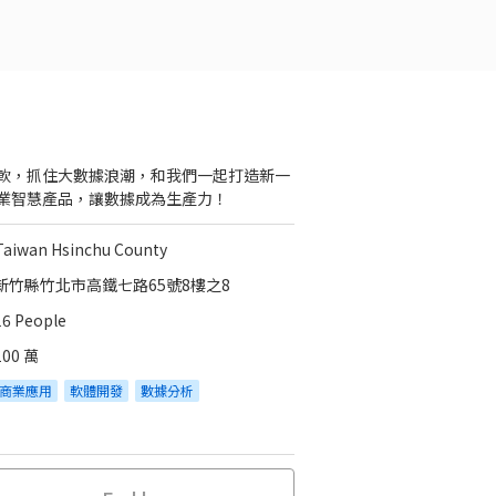
軟，抓住大數據浪潮，和我們一起打造新一
業智慧產品，讓數據成為生產力！
Taiwan Hsinchu County
新竹縣竹北市高鐵七路65號8樓之8
16 People
100 萬
商業應用
軟體開發
數據分析