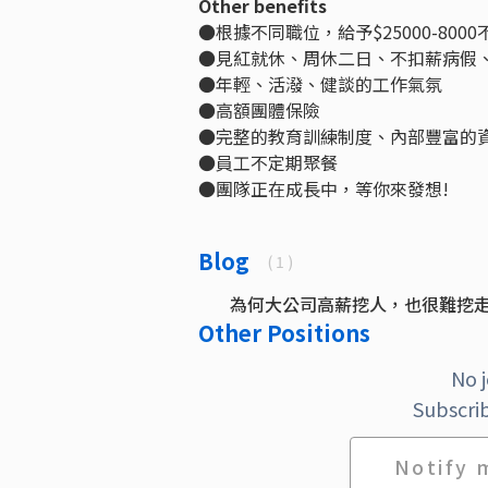
Other benefits
●根據不同職位，給予$25000-800
●見紅就休、周休二日、不扣薪病假
●年輕、活潑、健談的工作氣氛
●高額團體保險
●完整的教育訓練制度、內部豐富的
●員工不定期聚餐
●團隊正在成長中，等你來發想!
Blog
( 1 )
為何大公司高薪挖人，也很難挖
Other Positions
No 
Subscrib
Notify 