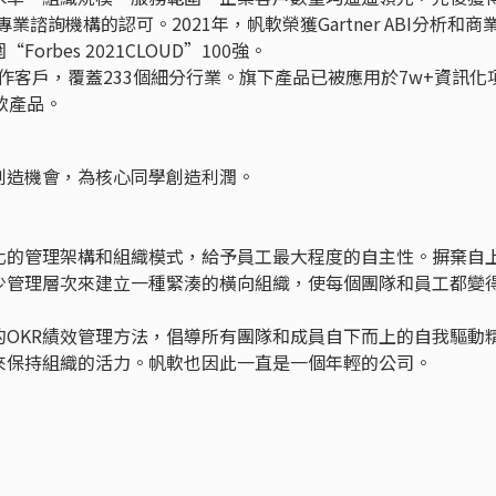
眾多專業諮詢機構的認可。2021年，帆軟榮獲Gartner ABI分析和商
rbes 2021CLOUD”100強。
家合作客戶，覆蓋233個細分行業。旗下產品已被應用於7w+資訊化
軟產品。
創造機會，為核心同學創造利潤。
化的管理架構和組織模式，給予員工最大程度的自主性。摒棄自
少管理層次來建立一種緊湊的橫向組織，使每個團隊和員工都變
的OKR績效管理方法，倡導所有團隊和成員自下而上的自我驅動
來保持組織的活力。帆軟也因此一直是一個年輕的公司。