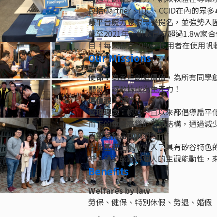
包括Gartner、IDC、CCID在內的
慧平台魔力象限榮譽提名，並強勢入圍“Fo
截至2021年，帆軟已有超過1.8w
目。每天都有500w+使用者在使用帆
Our Missions
使命：
為客戶創造價值，為所有同學
願景：
讓數據成為生產力！
價值觀：
誠信！
管理理念：
帆軟一直以來都倡導扁平
而下的垂直高聳的公司結構，通過減
更靈活和富有創造性。
在此基礎上帆軟引入了具有矽谷特色
神，通過鼓勵每個人的主觀能動性，
Benefits
Welfares by law
勞保、健保、特別休假、勞退、婚假