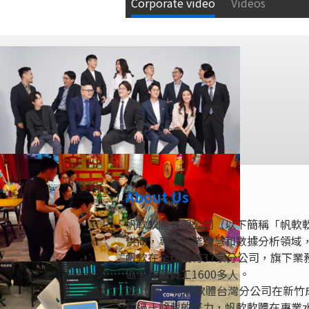
Corporate video
Videos
About Us
帆軟軟體有限公司（以下簡稱「帆軟軟
供商，專注商業智慧和數據分析領域
帆軟在全球設有37家分公司，旗下
區，在職員工1600多人。
2016年，帆軟軟體台灣分公司在新
經過十餘載的努力，帆軟軟體在專業