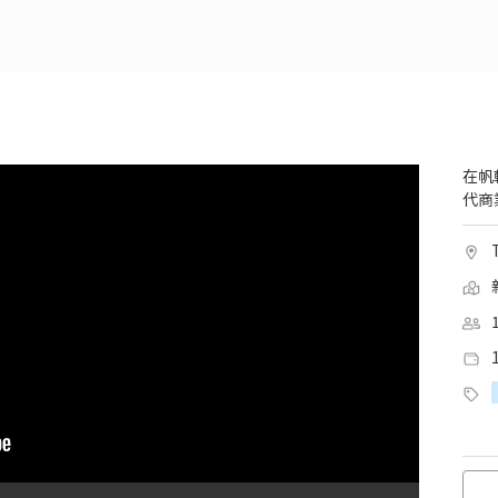
在帆
代商