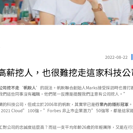
軟
2022-08-22
高薪挖人，也很難挖走這家科技公
公司挖不走‘帆軟人’
的說法。帆軟聯合創始人Marks接受採訪時也曾
我們這些同事沒有離職，他們第一反應是提醒我們注意有公司挖人。”
調的科技公司，但成立於2006年的帆軟，其實早已是
行業內的隱形冠軍
。
 2021 Cloud” 100強，”Forbes 非上市企業潛力” 50強等，都
工對公司的忠誠度這麼高？而這一支平均年齡26歲的年輕團隊，又能在行