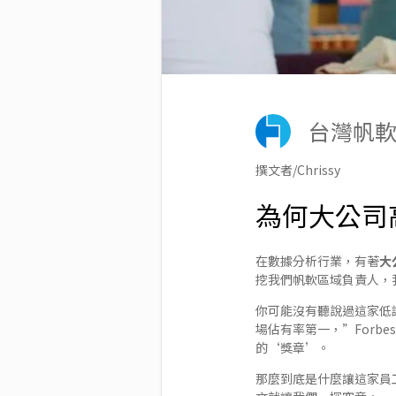
台灣帆
撰文者/Chrissy
為何大公司
在數據分析行業，有著
大
挖我們帆軟區域負責人，
你可能沒有聽說過這家低
場佔有率第一，”Forbes
的‘獎章’。
那麼到底是什麼讓這家員