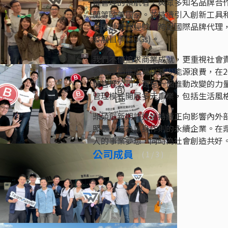
鏈管理的領航者，與眾多知名品牌合
蘭等歐美國家。並持續引入創新工具和
供應鏈管理經驗，跨足國際品牌代理
發展目標(SDGs)。
我們不僅追求商業成就，更重視社會
系統及節能設備以減少能源浪費，在2
鏈管理公司，更是一個推動改變的力
管理模式開展多元事業，包括生活風
鼎碩創新期許透過持續正向影響內外
照顧，成為以身作則的永續企業。在
人的事業夢想，同時為社會創造共好
公司成員
(
1
/ 3 )