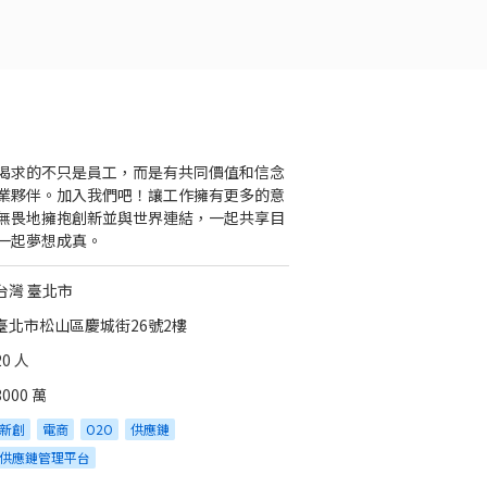
渴求的不只是員工，而是有共同價值和信念
業夥伴。加入我們吧！讓工作擁有更多的意
無畏地擁抱創新並與世界連結，一起共享目
一起夢想成真。
台灣 臺北市
臺北市松山區慶城街26號2樓
20 人
3000 萬
新創
電商
O2O
供應鏈
供應鏈管理平台