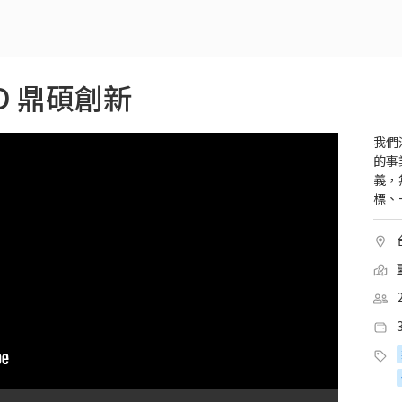
LD 鼎碩創新
我們
的事
義，
標、