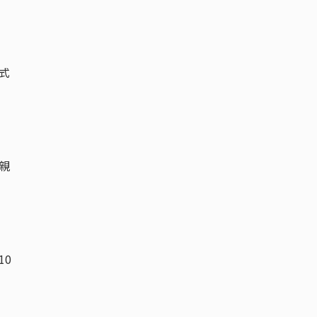
式
。
親
10