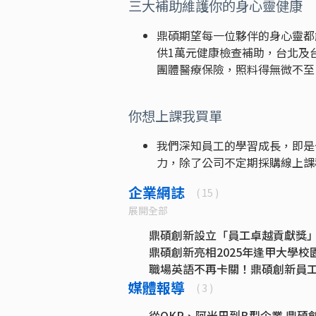
三大補助維護你的身心靈健康
鼎碩期望每一位夥伴的身心靈都
供1萬元健康檢查補助，台北及
團體醫療保險，照料得無微不至
你想上課我買單
我們深知員工的學習成長，即是
力，除了公司不定期採購線上課
企業網誌
( 15 )
展開全部
鼎碩創新設立「員工卓越貢獻獎
鼎碩創新亮相2025年逢甲大學
職場英語不再卡關！鼎碩創新員工
媒體報導
Z世代怎麼留？鼎碩創新推多元福利
( 3 )
不只有實習金！2025製造業校
從OKR、阿米巴到B型企業 鼎