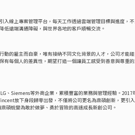
引入線上專案管理平台，每天工作透過雲端管理目標與進度，不
降低遠端溝通障礙，與世界各地的客戶順暢交流。
行動的雇主而自豪，唯有接納不同文化背景的人才，公司才能碰
保有每個人的差異性，期望打造一個讓員工感受到善意與尊重的
ps、LG、Siemens等外商企業，累積豐富的業務與管理經驗。2017
incent放下身段歸零出發，不僅將公司更名為鼎碩創新，更引
讓鼎碩蛻變為敢於做夢、勇於冒險的高速成長新創公司。