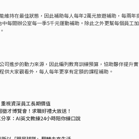
能維持在最佳狀態，因此補助每人每年2萬元旅遊補助，每兩年
台中每間辦公室每一季5千元運動補助。除此之外更幫每個員工
。
公司進步的動力來源，因此編列教育訓練預算，協助夥伴提升實
程供大家觀看外，每人每年更享有定額的課程補助。
」重視資深員工長期價值
校園徵才博覽會！求職好禮大放送！
分享：AI英文教練24小時陪你練口說
 年度旅遊補助每人2.5萬創新高
園大使計畫讓你用創意玩社群、探索數位製造
碩創新以「明星球隊」翻轉未來生活