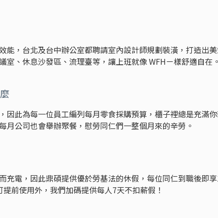
效能，台北及台中辦公室都聘請室內設計師規劃裝潢，打造出美
議室、休息沙發區、流理臺等，讓上班就像 WFHㄧ樣舒適自在
麼
，因此為每一位員工編列每月零食採購預算，櫃子裡總是充滿你
每月公司也會舉辦聚餐，慰勞同仁們一整個月來的辛勞。
而充電，因此鼎碩提供優於勞基法的休假，每位同仁到職後即享
可提前使用外，我們加碼提供每人7天不扣薪假！