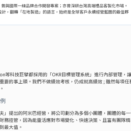
歷，曾與國際一線品牌合作開發專案；亦曾深耕台灣高端禮品客製化市場。
設計，翻轉「在地製造」的語言，始終是全球客戶永續經營藍圖的最佳夥
、Amazon等科技巨擘都採用的「OKR目標管理系統」進行內部管理，
重要的事上頭。我們不做績效考核，仍成就高績效 ; 雖然每項任
。
例
夫」提出的阿米巴經營，將公司劃分為多個小團體，團體的每一
財務控管，因為能靈活應對市場變化、快速決策、且富有團隊精
到最大值。