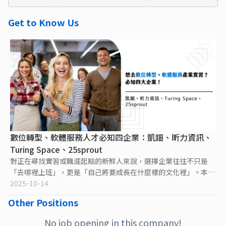
Get to Know Us
數位轉型、軟體服務人才必知四企業：凱鈿、昕力資訊、
Turing Space、25sprout
對正在尋找實習或職涯起點的新鮮人來說，選擇企業往往不只是
「去哪裡上班」，更是「自己將要成長在什麼樣的文化裡」。本文
整理四間在數位轉型領域具代表性的公司——凱鈿 KDAN、昕力資
2025-10-14
訊、Turing ...
Other Positions
No job opening in this company!