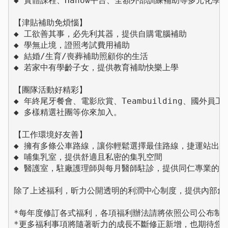
◆ 實體課程、Hahow平台、全額外部訓練補助等多元化學
【津貼補助免煩惱】

◆ 工欲善其事，必先利其器，提供自購電腦補助

◆ 學無止境，證照考試費用補助

◆ 結婚/生育/喪葬補助照顧你的生活

◆ 若家中有學齡子女，提供教育補助快樂上學

【團隊活動好精彩】

◆ 年終尾牙餐會、電影欣賞、Teambuilding、國外
◆ 多樣精選社團等你來加入。

【工作環境好友善】

◆ 擁有多條公車路線，讓你輕鬆選擇最佳路線，捷運站出站
◆ 哺集乳室，提供舒適且私密的集乳空間

◆ 醫護室，駐廠護理師與每月醫師駐診，提供同仁專業的健
除了上述福利，昕力公開透明的利潤中心制度，提供內部創業
*每年度修訂各式福利，各項福利辦法請將依照公司公布制度
*更多福利事項將隨著昕力的成長不斷修正新增，也期待您