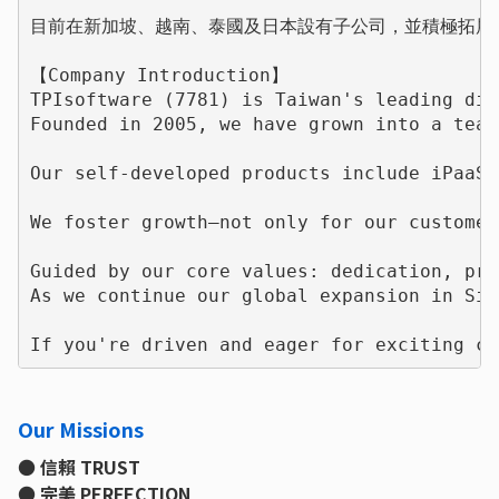
目前在新加坡、越南、泰國及日本設有子公司，並積極拓展海
【Company Introduction】

TPIsoftware (7781) is Taiwan's leading dig
Founded in 2005, we have grown into a team
Our self-developed products include iPaaS 
We foster growth—not only for our customer
Guided by our core values: dedication, pro
As we continue our global expansion in Sin
If you're driven and eager for exciting ch
Our Missions
● 信賴 TRUST
● 完美 PERFECTION