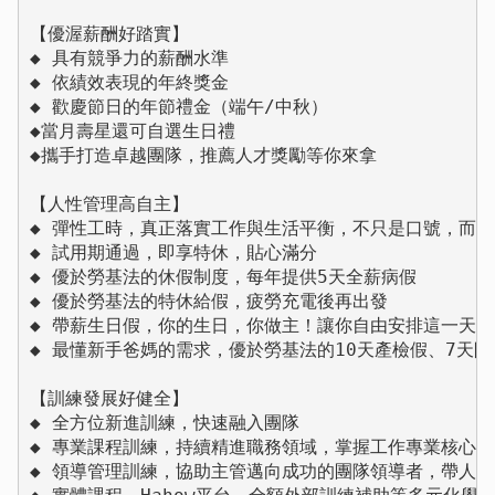
【優渥薪酬好踏實】

◆ 具有競爭力的薪酬水準

◆ 依績效表現的年終獎金

◆ 歡慶節日的年節禮金（端午/中秋）

◆當月壽星還可自選生日禮

◆攜手打造卓越團隊，推薦人才獎勵等你來拿

【人性管理高自主】

◆ 彈性工時，真正落實工作與生活平衡，不只是口號，而是
◆ 試用期通過，即享特休，貼心滿分

◆ 優於勞基法的休假制度，每年提供5天全薪病假

◆ 優於勞基法的特休給假，疲勞充電後再出發

◆ 帶薪生日假，你的生日，你做主！讓你自由安排這一天

◆ 最懂新手爸媽的需求，優於勞基法的10天產檢假、7天陪
【訓練發展好健全】

◆ 全方位新進訓練，快速融入團隊

◆ 專業課程訓練，持續精進職務領域，掌握工作專業核心

◆ 領導管理訓練，協助主管邁向成功的團隊領導者，帶人也