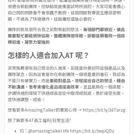
在AT都是使用共識性協作，能讓整個團隊運作得更透明、快速，
很適合新創團隊，但缺點就是像面試時所說的，大家可能會擔心
自己問的問題會不會很蠢不敢問，這個問題對實習生應該更明
顯，不過為了快速運作，這點犧牲還是必要的。
團隊的氣氛很符合我之前對新創的想法，
每個部門都很近，彼此
需要幫忙都能很快協助，整體團隊很年輕，卻都是朝著同一個目
標前進，凝聚力蠻強的
怎樣的人適合加入AT 呢？
非常推薦很有自己想法的人進來，前提是你要認同這個產品以及
團隊理念，因為這會是你在新創團隊一個很重要的基石，我認為
不能只有硬實力，而是
要能對產品、流程提出自己的想法，藉由
不斷溝通、思考來優化產品或提高效率
，並且能夠在一個高壓、
步調快速的環境下快速成長並從中取得成就感，勇於接受失敗，
並快速調整、成長！
想看更多AmazingTalker的實習心得 →
https://bit.ly/38Tarzg
想了解更多AT員工福利/日常生活?
IG：@amazingtalker.life
https://bit.ly/3wplQDz