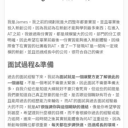
我是James，我之前的規劃就是大四整年都要實習，並且畢業後
投入新創公司，因為我認為在新創才能夠學到最多東西；在進入
AT之前，我做過兩份實習，都是規模蠻大的公司，部門的分工很
明確，因此希望在畢業前最後一份實習能夠進入新創體驗，因緣
際會下在實習的社團看到AT，查了一下發現AT是一間有一定規
模的新創，並且迅速成長中的公司，很符合自己的需求
面試過程&準備
過去的面試經驗下來，我認為
面試就是一個讓雙方更了解彼此的
一個過程
，不是一個考試不需要太緊張，因此面試不需要準備太
多，自我介紹也是知道大綱就好不要只會死背，但這些的前提是
我們要知道自己真正想要的是什麼，是否跟這個職缺有符合，並
且能用過去的經歷能力來輔佐。 而AT的面試與過去面試經驗最
大的不同，就是
AT很強調你與這個職缺的連結
，像是你希望學習
到甚麼，希望達到什麼樣的目標，而不會根據你過去的經驗或能
力追問，進來一段時間之後其實就能體會為何AT注重這些，因為
新創每個職位都很重要，
每天都在步調快速、迅速成長的環境，