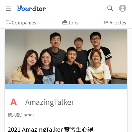
Companies
Jobs
Articles
AmazingTalker
撰文者/James
2021-09-09
Views: 9954
2021 AmazingTalker 實習生心得