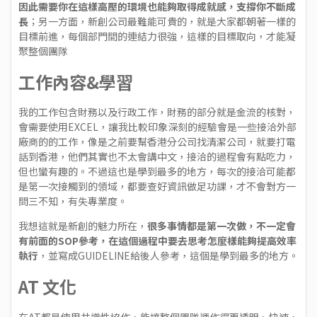
因此需要你在這樣高壓的環境也能夠取得成就感，支撐你不斷成
長
；另一方面，新創公司最難能可貴的，就是大家都朝著一樣的
目標前進，每個部門間的連結力很強，這樣的目標取向，才能凝
聚整個團隊
工作內容&學習
我的工作包含財務以及行政工作，財務的部分就是金流的核對，
會需要使用EXCEL，讓我比較印象深刻的經驗會是一些接洽外部
廠商的的工作，像是之前要幫香港分公司找清潔公司，就要打電
話到香港，他們其實也不太會講中文，接洽的過程會有點吃力，
但也蠻有趣的。不過這也是學到最多的地方，每次的接洽可能都
是第一次接觸到的領域，都要查好資訊做足功課，才不會對方一
問三不知，有失專業度。
我想這就是新創的魅力所在，
很多事情都是第一次做，不一定會
有前面的SOP參考，在這個過程中要去思考怎麼樣能夠提高效率
執行
，並寫成GUIDELINE給後人參考，這個是學到最多的地方。
AT 文化