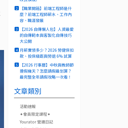
【職業開箱】前端工程師是什
2
班
麼？前端工程師薪水、工作內
容、職涯發展
【2026 自傳懶人包】人資最愛
3
的自傳範本與客製化自傳技巧
大公開
月薪實領多少？2026 勞健保扣
4
款、投保級距與勞退 6% 試算
【2026 行事曆】中秋與教師節
5
連假幾天？怎麼請假最划算？
最完整全年請假攻略一次看！
文章類別
活動速報
✦會員限定課程✦
Yourator 營運日記