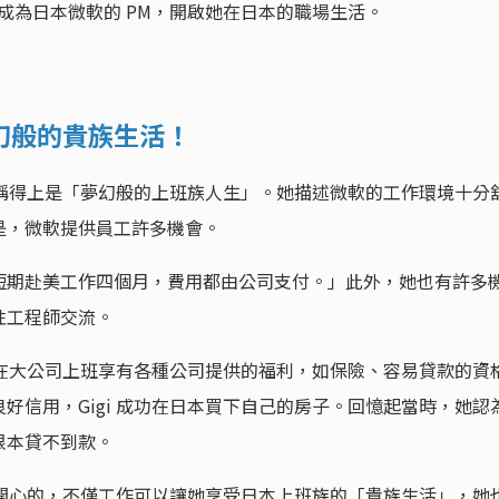
r，成為日本微軟的 PM，開啟她在日本的職場生活。
幻般的貴族生活！
幾乎稱得上是「夢幻般的上班族人生」。她描述微軟的工作環境十分
是，微軟提供員工許多機會。
短期赴美工作四個月，費用都由公司支付。」此外，她也有許多
性工程師交流。
因為在大公司上班享有各種公司提供的福利，如保險、容易貸款的資
好信用，Gigi 成功在日本買下自己的房子。回憶起當時，她認
根本貸不到款。
是很開心的，不僅工作可以讓她享受日本上班族的「貴族生活」，她