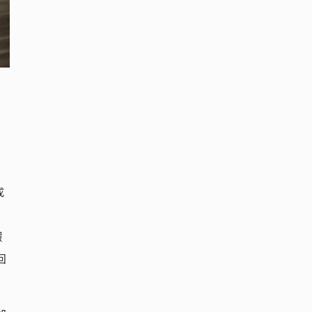
成
，
假
回