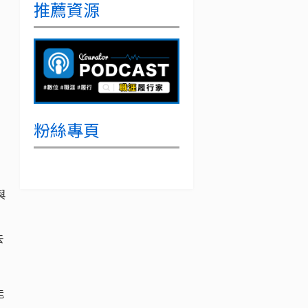
推薦資源
粉絲專頁
與
去
能