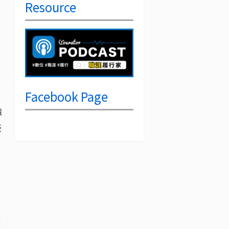
Resource
Facebook Page
職
板