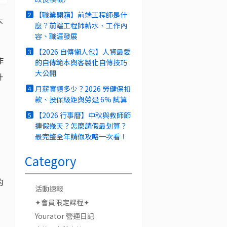
【職業開箱】前端工程師是什
2
大
麼？前端工程師薪水、工作內
容、職涯發展
【2026 自傳懶人包】人資最愛
3
作
的自傳範本與客製化自傳技巧
大公開
升
月薪實領多少？2026 勞健保扣
4
款、投保級距與勞退 6% 試算
【2026 行事曆】中秋與教師節
5
連假幾天？怎麼請假最划算？
最完整全年請假攻略一次看！
Category
的
活動速報
✦會員限定課程✦
Yourator 營運日記