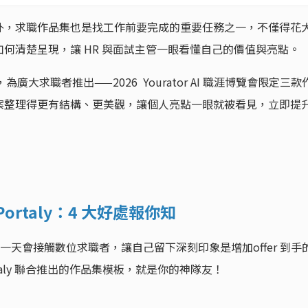
外，求職作品集也是找工作前要完成的重要任務之一，不僅得花
何清楚呈現，讓 HR 與面試主管一眼看懂自己的價值與亮點。
喜合作，為廣大求職者推出——2026 Yourator AI 職涯博覽會限定三款
案整理得更有結構、更美觀，讓個人亮點一眼就被看見，立即提
rtaly：4 大好處報你知
一天會接觸數位求職者，讓自己留下深刻印象是增加offer 到手
Portaly 聯合推出的作品集模板，就是你的神隊友！