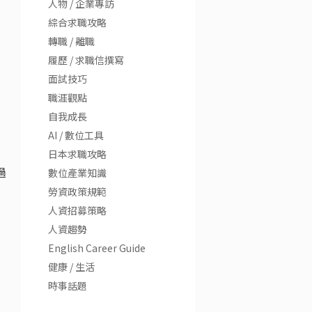
人物 / 企業專訪
綜合求職攻略
轉職 / 離職
履歷 / 求職信撰寫
面試技巧
職涯觀點
自我成長
AI / 數位工具
日本求職攻略
過
數位產業知識
勞資政策規範
人資招募策略
人資趨勢
English Career Guide
健康 / 生活
時事話題