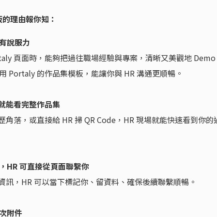
集模板的理由報你知：
有說服力
taly 頁面時，能夠把過往職場經驗與專案，清晰又美觀地 Demo
Portaly 的作品集模板，能讓你與 HR 溝通更順暢。
 就能看完整作品集
履歷角落，或直接給 HR 掃 QR Code，HR 現場就能快速看到你的
，HR 可直接從頁面聯繫你
或聯絡資訊，HR 可以當下標記你、留資料、確保後續聯繫順暢。
次附件