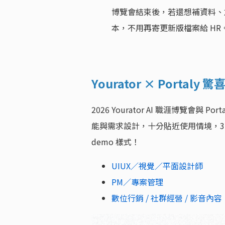
博覽會結束後，若還想補資料、加
本，不用再寄更新版檔案給 HR
Yourator × Port
2026 Yourator AI 職涯博覽會
能與需求設計，十分貼近使用情境，3
demo 樣式！
UIUX／視覺／平面設計師
PM／專案管理
數位行銷 / 社群經營 / 影音內容