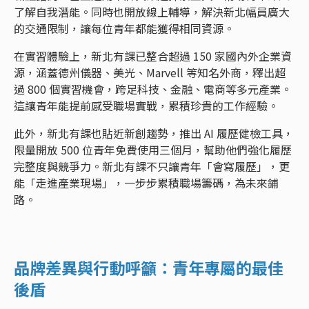
了解自我潛能。同時也開放線上輔導，解決新北幅員廣大
的交通限制，讓每位青年都能獲得相同資源。
在實習體驗上，新北有課已整合超過 150 家國內外企業資
源，涵蓋德州儀器、美光、Marvell 等知名外商，釋出超
過 800 個實習機會，跨足科技、金融、電商等多元產業。
這讓青年能提前感受職場實戰，累積珍貴的工作經驗。
此外，新北有課也貼近新創趨勢，推出 AI 履歷健檢工具，
限量開放 500 位青年免費使用三個月，幫助他們強化履歷
完整度與競爭力。新北有課不只讓青年「會寫履歷」，更
能「走進產業現場」，一步步累積職場籌碼，為未來鋪
路。
品牌差異與行動呼籲：青年專屬的最佳
後盾