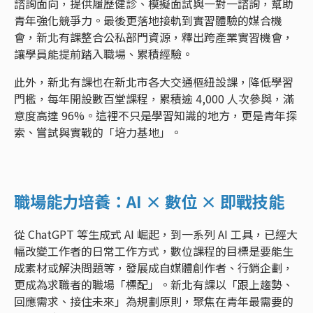
諮詢面向，提供履歷健診、模擬面試與一對一諮詢，幫助
青年強化競爭力。最後更落地接軌到實習體驗的媒合機
會，新北有課整合公私部門資源，釋出跨產業實習機會，
讓學員能提前踏入職場、累積經驗。
此外，新北有課也在新北市各大交通樞紐設課，降低學習
門檻，每年開設數百堂課程，累積逾 4,000 人次參與，滿
意度高達 96%。這裡不只是學習知識的地方，更是青年探
索、嘗試與實戰的「培力基地」。
職場能力培養：AI × 數位 × 即戰技能
從 ChatGPT 等生成式 AI 崛起，到一系列 AI 工具，已經大
幅改變工作者的日常工作方式，數位課程的目標是要能生
成素材或解決問題等，發展成自媒體創作者、行銷企劃，
更成為求職者的職場「標配」。新北有課以「跟上趨勢、
回應需求、接住未來」為規劃原則，聚焦在青年最需要的