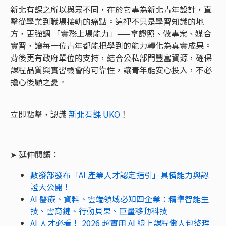
新北有課之所以與眾不同，在於它專為新北青年設計，直
擊從學業到職場接軌的痛點。這裡不只是學習知識的地
方，更強調 「實務上場能力」——拿證照、做專案、媒合
實習，讓每一位青年都能把學到的能力轉化為真實成果。
背後更有政府單位的支持，結合公私部門豐富資源，確保
課程品質與實習機會的可靠性，讓青年能安心投入，不必
擔心後顧之憂。
立即點擊，認識
新北有課 UKO
！
➤ 延伸閱讀：
數發部發布「AI 產業人才認定指引」具備能力與認
證大公開！
AI 醫療、資料、雲端領域必知四企業：精準智能生
技、雲育鏈、行動貝果、巨量移動科技
AI 人才必看！ 2026 超實用 AI 線上課程懶人包整理