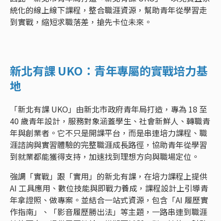
統化的線上線下課程，整合職涯資源，幫助青年從學習走
到實戰，縮短求職落差，搶先卡位未來。
新北有課 UKO：青年專屬的實戰培力基
地
「新北有課 UKO」由新北市政府青年局打造，專為 18 至
40 歲青年設計，服務對象涵蓋學生、社會新鮮人、轉職青
年與創業者。它不只是開課平台，而是串連培力課程、職
涯諮詢與實習體驗的完整職涯成長路徑，協助青年從學習
到就業都能獲得支持，加速找到理想方向與職場定位。
強調「實戰」跟「實用」的新北有課，在培力課程上提供
AI 工具應用、數位技能與即戰力養成，課程設計上引導青
年拿證照、做專案。並結合一站式資源，包含「AI 履歷實
作指南」、「影音履歷勝出法」等主題，一路串連到職涯