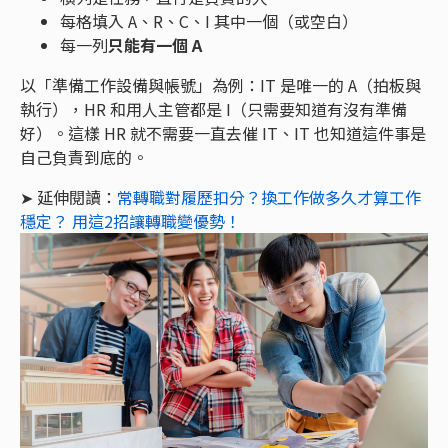
每格填入 A、R、C、I 其中一個（或空白）
每一列
只能有一個 A
以「準備工作設備與帳號」為例：IT 是唯一的 A（拍板與
執行），HR 和用人主管都是 I（只需要知道有沒有準備
好）。這樣 HR 就不需要一直去催 IT、IT 也知道這件事是
自己負責到底的。
➤ 延伸閱讀：
常轉職對履歷扣分？換工作做多久才算工作
穩定？ 用這2招讓轉職變優勢！