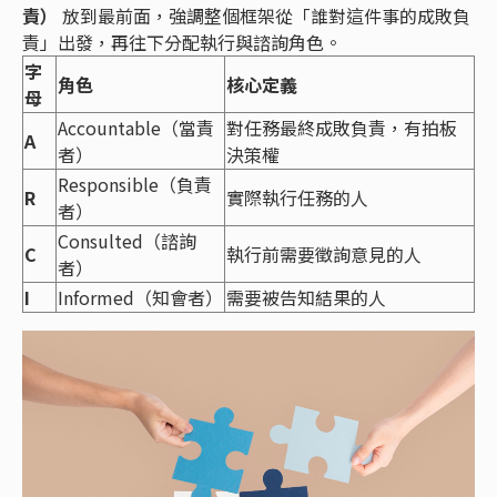
責）
放到最前面，強調整個框架從「誰對這件事的成敗負
責」出發，再往下分配執行與諮詢角色。
字
角色
核心定義
母
Accountable（當責
對任務最終成敗負責，有拍板
A
者）
決策權
Responsible（負責
R
實際執行任務的人
者）
Consulted（諮詢
C
執行前需要徵詢意見的人
者）
I
Informed（知會者）
需要被告知結果的人