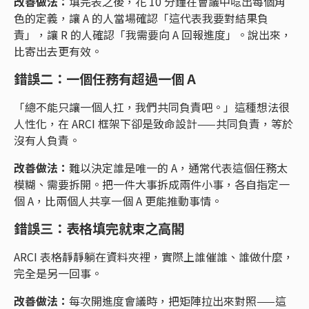
改善做法：
填完表之後，花 10 分鐘在會議中唸出每個角
色的定義，讓 A 的人當場確認「這代表我要對結果負
責」，讓 R 的人確認「我需要向 A 回報進度」。說出來，
比寄出去更有效。
錯誤二：一個任務有超過一個 A
「總不能只讓一個人扛，我們共同負責吧。」這種想法很
人性化，在 ARCI 框架下卻是致命設計——共同負責，等於
沒有人負責。
改善做法：
難以決定誰是唯一的 A，通常代表這個任務太
模糊、需要拆開。把一件大事拆成兩件小事，各自指定一
個 A，比兩個人共享一個 A 更能推動事情。
錯誤三：表格填完就束之高閣
ARCI 表格靜靜躺在資料夾裡，實際上誰催誰、誰做什麼，
完全是另一回事。
改善做法：
每次開進度會議時，把矩陣拉出來對照——這