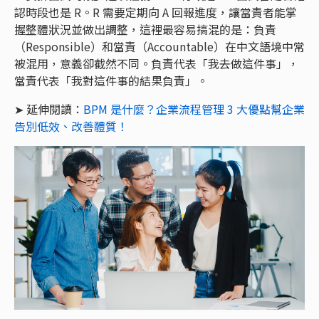
認時段也是 R。R 需要定期向 A 回報進度，讓當責者能掌
握整體狀況並做出調整，這裡最容易搞混的是：負責
（Responsible）和當責（Accountable）在中文語境中常
被混用，意義卻截然不同。負責代表「我去做這件事」，
當責代表「我對這件事的結果負責」。
➤ 延伸閱讀：
BPM 是什麼？企業流程管理 3 大優點幫企業
告別低效、改善體質！