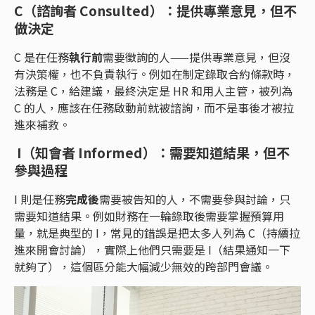
C（諮詢者 Consulted
）：
提供專業意見，但不
做決定
C 是在任務
執行前
需要徵詢的人——提供專業意見，但沒
有決策權，也不負責執行。例如在制定錄取合約條款時，
法務是 C，給建議，最終決定是 HR 和用人主管，被列為
C 的人，應該在任務啟動前就被諮詢，而不是事後才被拉
進來補救。
I（知會者 Informed
）：
需要知道結果，但不
參與過程
I 則是任務
完成後
需要被告知的人，不需要參與討論，只
需要知道結果。例如財務在一輪錄取後需要掌握預算用
量，就是典型的 I，常見的錯誤是把太多人列為 C（持續拉
進來開會討論），實際上他們只需要是 I（結果通知一下
就夠了），這個區分能大幅減少無效的跨部門會議。