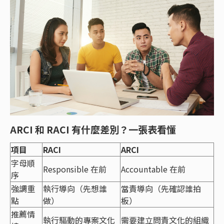
ARCI 和 RACI 有什麼差別？一張表看懂
項目
RACI
ARCI
字母順
Responsible 在前
Accountable 在前
序
強調重
執行導向（先想誰
當責導向（先確認誰拍
點
做）
板）
推薦情
執行驅動的專案文化
需要建立問責文化的組織