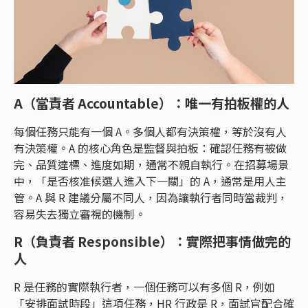
A（當責者 Accountable）：唯一有拍板權的人
每個任務只能有一個 A。多個人都有決策權，等於沒有人
有決策權。A 的核心角色是監督與拍板：確認任務有被做
完、品質達標、進度如期，通常不親自執行。在招募場景
中，「是否核准候選人進入下一關」的 A，通常是用人主
管。A 與 R 建議分屬不同人，因為讓執行者同時當裁判，
容易失去獨立審視的機制。
R（負責者 Responsible）：實際把事情做完的
人
R 是任務的實際執行者，一個任務可以有多個 R，例如
「安排面試時段」這項任務，HR 行政是 R，面試官配合確