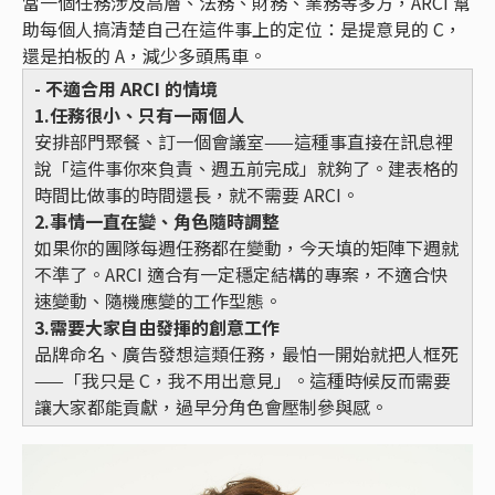
當一個任務涉及高層、法務、財務、業務等多方，ARCI 幫
助每個人搞清楚自己在這件事上的定位：是提意見的 C，
還是拍板的 A，減少多頭馬車。
- 不適合用 ARCI 的情境
1.任務很小、只有一兩個人
安排部門聚餐、訂一個會議室——這種事直接在訊息裡
說「這件事你來負責、週五前完成」就夠了。建表格的
時間比做事的時間還長，就不需要 ARCI。
2.事情一直在變、角色隨時調整
如果你的團隊每週任務都在變動，今天填的矩陣下週就
不準了。ARCI 適合有一定穩定結構的專案，不適合快
速變動、隨機應變的工作型態。
3.需要大家自由發揮的創意工作
品牌命名、廣告發想這類任務，最怕一開始就把人框死
——「我只是 C，我不用出意見」。這種時候反而需要
讓大家都能貢獻，過早分角色會壓制參與感。