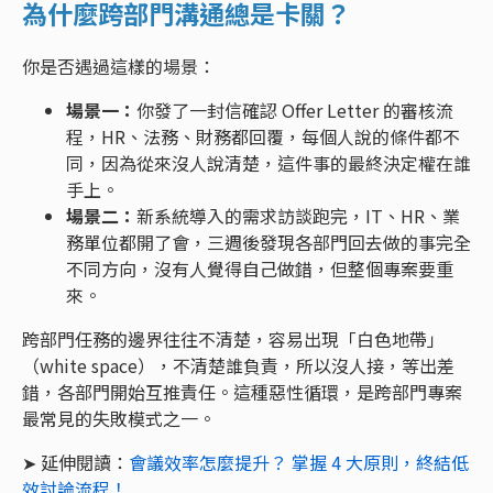
為什麼跨部門溝通總是卡關？
你是否遇過這樣的場景：
場景一：
你發了一封信確認 Offer Letter 的審核流
程，HR、法務、財務都回覆，每個人說的條件都不
同，因為從來沒人說清楚，這件事的最終決定權在誰
手上。
場景二：
新系統導入的需求訪談跑完，IT、HR、業
務單位都開了會，三週後發現各部門回去做的事完全
不同方向，沒有人覺得自己做錯，但整個專案要重
來。
跨部門任務的邊界往往不清楚，容易出現「白色地帶」
（white space），不清楚誰負責，所以沒人接，等出差
錯，各部門開始互推責任。這種惡性循環，是跨部門專案
最常見的失敗模式之一。
➤ 延伸閱讀：
會議效率怎麼提升？ 掌握 4 大原則，終結低
效討論流程！