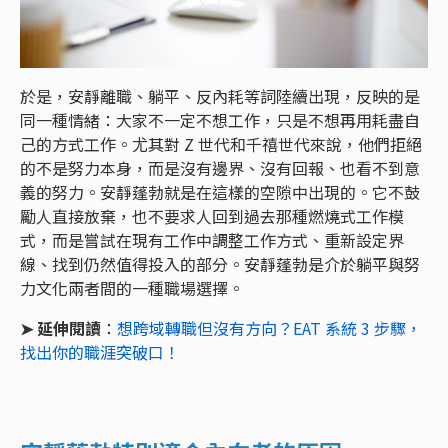
於是，安靜離職、躺平、反內耗等詞陸續出現，反映的是
同一種情緒：大家不一定不想工作，只是不想再用耗盡自
己的方式工作。尤其對 Z 世代和千禧世代來說，他們拒絕
的不是努力本身，而是沒有邊界、沒有回報、也看不到意
義的努力。安靜蓬勃就是在這樣的空隙中出現的。它不鼓
勵人直接放棄，也不要求人回到過去那種燃燒式工作模
式，而是嘗試在現有工作中調整工作方式、重新設定界
線、找到仍然值得投入的部分。安靜蓬勃是介於躺平與努
力文化兩者間的一種職場選擇。
➤
延伸閱讀
：
想跨域轉職但沒有方向？EAT 系統 3 步驟，
找出你的職涯突破口！