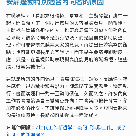
安靜蓬勃特別適合內向者的原因
在職場裡，「看起來很積極」常常和「主動發聲」綁在一
起。開會時，第一個提出意見的人容易被看見；簡報後，
主動找主管補充想法的人，也更容易留下印象。但對內向
者來說，很多時候不是沒有想法，而是需要更多時間整
理。你可能習慣先聽完大家的意見，再提出比較完整的觀
點；也可能更擅長用文字說明，而不是在會議裡即時反
應。只是，在重視即時表現與高度能見度的職場裡，這些
能力很容易被低估。
這就是所謂的外向偏見：職場往往把「話多、反應快、存
在感強」視為積極和有潛力，卻忽略了深度思考、穩定執
行、書面溝通和一對一互動的價值。久而久之，許多內向
工作者會開始逼自己變得更外向：在會議中搶著發言、參
加不必要的社交、下班後還要維持職場人設。短期看起來
像是適應環境，長期卻可能變成一種消耗。
➤
延伸閱讀
：
Z世代工作新哲學！為何「無聊工作」成了
新世代的新選擇？