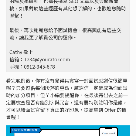
的觸及率機制，也擅長撰寫 SEO 文章以及公關新聞
稿，如果對於這些經歷有其他想了解的，也歡迎您隨時
聯繫！
最後，再次謝謝您給予面試機會，很高興能有這些交
流，讓我更了解貴公司的運作。
Cathy 敬上
信箱：
1234@yourator.com
手機：0912-345-678
看完範例後，你有沒有覺得其實寫一封面試感謝信很簡單
呢？只要遵循每個段落的重點，感謝信一定能成為你面試
時的加分項目，但 Y 小編要提醒你，在最後寄出去之前一
定要檢查是否有錯別字與冗言，還有要特別註明你是誰，
才可以給面試官留下真正的好印象，提高拿到 Offer 的機
會喔！