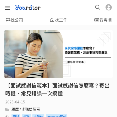
找公司
找工作
看專欄
【面試感謝信範本】面試感謝信怎麼寫？寄出
時機、常見錯誤一次搞懂
2025-04-15
履歷 / 求職信撰寫
面試
求職
求職信
Yourator原創