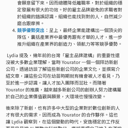
會願意留下來。因而總體降低離職率，對於組織的穩
定發展有很大的功效。好的雇主品牌避免的求職者對
於組織的錯誤認識，組織也能找到對的人，自然減少
磨合跟摩擦。
競爭優勢突出
：呈上，最終企業能建構出一個頂尖的
隊伍，囊括產業界中最優秀跟有才華的人才，進一步
推升組織在產業界的創造力、領航力等等競爭優勢。
Lydia 提及，幾年前的台灣「雇主品牌建構」的重要性還
沒被大多數企業理解，當時 Yourator 一個一個拜訪新創
公司，透過訪談了解這些新創公司的企業文化，並撰寫介
紹文章，讓這些公司在幼苗時期就有機會被人才看見，乃
至於進一步認識，讓人才加入團隊而茁壯。而隨著
Yourator 的推廣，越來越多新創公司的創辦人努力建構屬
於自己的企業價值觀與願景，大環境也慢慢改變。
後來除了新創，也有許多中大型的企業對於數位創新的人
才有很大的需求，因而成為 Yourator 的合作夥伴。這也
讓 Lydia 觀察到，在這個變動的時代，安逸穩定的工作反