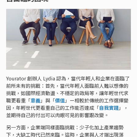
Yourator 創辦人 Lydia 認為，當代年輕人和企業在面臨了
前所未有的挑戰：首先，當代年輕人面臨前人難以想像的
挑戰，如國際經濟動盪、不穩定的政局等，讓年輕世代求
職更看重「
意義
」與「
價值
」ー相較於傳統的工作選擇變
因，年輕世代更看重自己的工作能否達成「
自我實踐
」，
並期待自己的付出可以肉眼可見的影響跟改變。
另一方面，企業端同樣面臨挑戰：少子化加上產業趨勢
下，大缺工時代已然來臨。這時，企業與人才端出現落