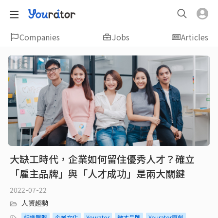
Companies
Jobs
Articles
大缺工時代，企業如何留住優秀人才？確立
「雇主品牌」與「人才成功」是兩大關鍵
2022-07-22
人資趨勢
組織戰略
企業文化
Yourator
徵才品牌
Yourator原創