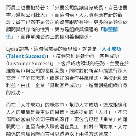
而員工也要抱持著：「只要公司能讓自身成長，自己也要
盡力幫助公司壯大」。而這時候，人力資源應有新的觀
念：員工已然不是公司的資產跟所有物，更多的是類似於
顧問與供應商的性質，雙方是組織與個體的「
聯盟關
係
」，而非單純合約上的權利義務關係。
Lydia 認為，這時候需要的新思維，就會是「
人才成功
(Talent Success)
」。這個思維是延伸自「客戶成功
(Customer Success)」。客戶成功領域的任務，主要在於
維繫客戶與公司的長期互動，同時對於新客戶能進行深入
交流，了解其需求，確定好的合作共贏模式，為彼此創造
利益。由此，企業「幫助客戶成功」，進而創造組織自身
的成功。
而在「人才成功」的概念中，幫助人才成功，達成組織和
人才的雙贏是最重要的目標。此處提到的「人才」，不只
侷限於當前於公司任職的夥伴，更包含已經「畢業」的離
職同仁，甚至尚未入職的潛在員工。針對不同對象，人才
關係的管理具體而言可以透過以下兩種方式達成：