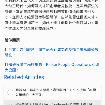
能看到未來世代人才與企業的最佳甜蜜點與協作可能。在
大缺工時代，如何讓人才和企業看見彼此，是亟須解決的
課題。當企業能夠透過傳達獨特的文化價值觀來吸引人
才，並與人才維繫對等聯盟關係，自然能留住優秀人才，
讓企業本身更加茁壯。如此，也才能提升企業競爭力，進
而達成人才與企業的雙贏境界。
延伸閱讀
何則文：為何經營「雇主品牌」成為後疫情企業永續發展
關鍵？
打造優良徵才品牌形象，Pinkoi People Operations 心法
大公開！
Related Articles
購買 AI 工具卻沒人想用？資深顧問 C.J. Kuo 拆解「AI 導
入組織的三大盲區」
招募新戰術！聯合利華、foodpanda 如何靠「線上論