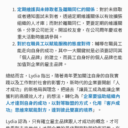
定期維護與未錄取者及離職同仁的關係
：對於未錄取
或者通知面試未到者，透過定期維護關係以有效擴張
組織的人才庫；而對於離職同仁，更要定期的維護關
係，分享公司近況，開設校友會，在公司周年慶或者
重大活動時邀請參與。
對於在職員工以賦能服務的態度對待
：輔導在職員工
能走向自身的成功，其中一大關鍵就是必須要認同其
「個人品牌」的建立，而員工自身好的個人品牌也能
加值到企業的雇主品牌。
總結而言，Lydia 指出，隨著青年更加關注自身的自我實
踐以及工作對於社會的影響力，新時代的企業要開創「人
才成功」的新格局與理念，把過去「讓員工成為能讓企業
獲利的高績效人才」的想法，轉化為「
企業要協助組織內
人才達到自身的成功，以對等聯盟的方式，化用『客戶成
功』思維來賦能對方，達到彼此雙贏的境界
」。
Lydia 認為，只有確立雇主品牌跟人才成功的概念，才可