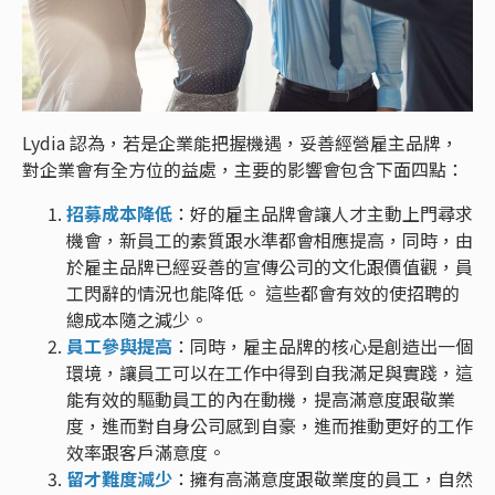
Lydia 認為，若是企業能把握機遇，妥善經營雇主品牌，
對企業會有全方位的益處，主要的影響會包含下面四點：
招募成本降低
：好的雇主品牌會讓人才主動上門尋求
機會，新員工的素質跟水準都會相應提高，同時，由
於雇主品牌已經妥善的宣傳公司的文化跟價值觀，員
工閃辭的情況也能降低。 這些都會有效的使招聘的
總成本隨之減少。
員工參與提高
：同時，雇主品牌的核心是創造出一個
環境，讓員工可以在工作中得到自我滿足與實踐，這
能有效的驅動員工的內在動機，提高滿意度跟敬業
度，進而對自身公司感到自豪，進而推動更好的工作
效率跟客戶滿意度。
留才難度減少
：擁有高滿意度跟敬業度的員工，自然