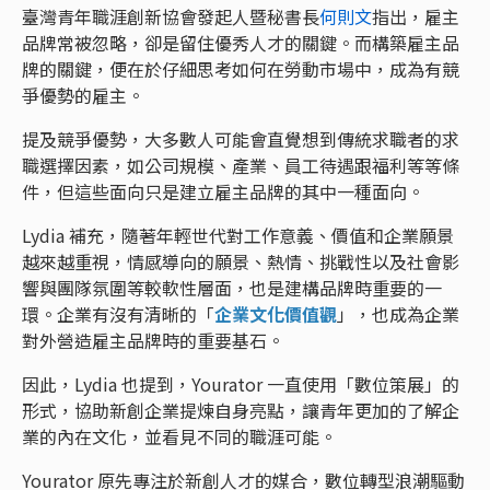
臺灣青年職涯創新協會發起人暨秘書長
何則文
指出，雇主
品牌常被忽略，卻是留住優秀人才的關鍵。而構築雇主品
牌的關鍵，便在於仔細思考如何在勞動市場中，成為有競
爭優勢的雇主。
提及競爭優勢，大多數人可能會直覺想到傳統求職者的求
職選擇因素，如公司規模、產業、員工待遇跟福利等等條
件，但這些面向只是建立雇主品牌的其中一種面向。
Lydia 補充，隨著年輕世代對工作意義、價值和企業願景
越來越重視，情感導向的願景、熱情、挑戰性以及社會影
響與團隊氛圍等較軟性層面，也是建構品牌時重要的一
環。企業有沒有清晰的「
企業文化價值觀
」，也成為企業
對外營造雇主品牌時的重要基石。
因此，Lydia 也提到，Yourator 一直使用「數位策展」的
形式，協助新創企業提煉自身亮點，讓青年更加的了解企
業的內在文化，並看見不同的職涯可能。
Yourator 原先專注於新創人才的媒合，數位轉型浪潮驅動