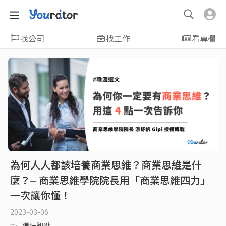
找公司
找工作
看專欄
為何人人都該培養商業思維？商業思維是什
麼？⏤ 商業思維學院院長用「商業思維四力」
一次讓你懂！
2023-03-06
職涯觀點