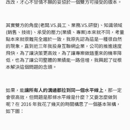
改改，才心不甘情不願的妥協於一個雙方可接受的版本。
其實雙方的角度(老闆.VS.員工、業務.VS.研發)、知識領域
(銷售、技術)、承受的壓力(業績、專案)本來就不同，考量
點本來就很難完全趨於一致，我原先認為這是一種很自然
的現象，直到近三年我投身互聯網企業，公司的推進速度
飛快，為了讓決策更高效，為了讓專案做錯重來的機率降
低，也為了讓公司整體的業績能一路倍增，我興起了從根
本解決這個問題的念頭。
如果，能
讓所有人的溝通都拉到同一個水平線上
，那一定
會很高效，但問題是那條水平線是什麼？又要怎麼做到
呢？在 2016 年我花了幾天的時間構思了一個基本架構，
如下圖：