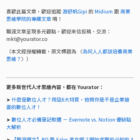
喜歡此篇文章，歡迎追蹤
游舒帆Gipi
的
Midium
跟
商業
思維學院的專欄文章
唷！
職涯文章呈現多元觀點，歡迎來信投稿、交流：
mkt@yourator.co
（本文經授權轉載，原文標題為 〈
為何人人都該培養商業
思維？
〉）
更多新世代人才思維內容，都在 Yourator：
➤
什麼是數位人才？用這6大特質，檢視你是不是企業搶
要的數位人才！
➤
數位人才必備筆記軟體 － Evernote vs. Notion 優缺點
大解析
➤
【職涯選文】BD 跟 Sales 差在哪？開始求職前必知的 3