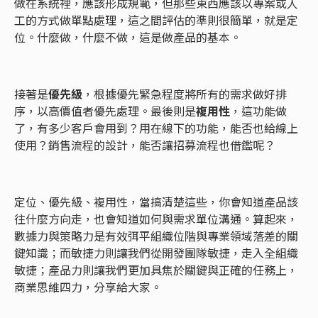
做在系統裡，應該形成規範，但那些東西應該以專案或人
工的方式做單點處理，這之間評估的準則很簡單，就是定
位。什麼做，什麼不做，這是做產品的基本。
接著是
優先級
，根據優先緊急程度將所有的需求做好排
序，以高價值者優先處理。最後則是
複用性
，這功能做
了，有多少客戶會用到？用在線下的功能，能否也給線上
使用？銷售流程的設計，能否讓招募流程也借鑑呢？
定位、優先級、複用性，當搞清楚這些，你會知道產品該
往什麼方向走，也會知道如何與需求單位溝通。算起來，
數據力與策略力是有效弭平組織位階與專業領域落差的關
鍵知識；而敏捷力則讓我們從開發團隊敏捷，走入全組織
敏捷；產品力則讓我們更加具焦於關鍵與正確的任務上，
商業思維四力，分享給大家。