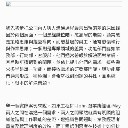
我先初步把公司內人與人溝通過程最常出現落差的原因歸
因於兩個層面，一個是
組織位階
，愈高層的老闆，通常愈
是策略思維與經營導向，而愈基層的員工，通常愈偏執行
與作業思維；一個則是
專業領域
的差異，功能部門諸如業
務部、行銷部、客服部，他們通常著眼於解決面對業績、
客戶時所遭遇到的問題，並依此提出他們的需求，這些需
求多半是單一功能，而接收需求的研發部門呢，與功能部
門通常形成一種極端，會希望找到問題的共性，並系統
化、根本的解決問題。
舉一個實際案例來說，如果工程師-John 跟業務經理-May
兩人之間在溝通一個需求，兩人之間顯然就具有明顯的組
織位階與工作職能的差距，遭遇銷售問題時，業務經理考
量業務管理制度的改進，而工程師則思考在技術上如何排