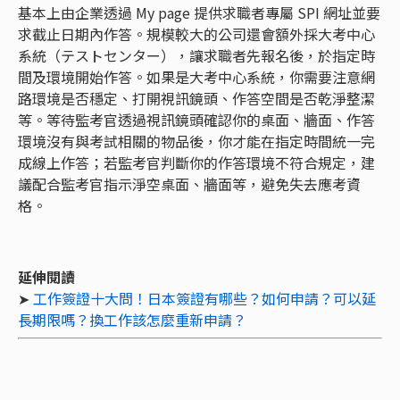
基本上由企業透過 My page 提供求職者專屬 SPI 網址並要
求截止日期內作答。規模較大的公司還會額外採大考中心
系統（テストセンター），讓求職者先報名後，於指定時
間及環境開始作答。如果是大考中心系統，你需要注意網
路環境是否穩定、打開視訊鏡頭、作答空間是否乾淨整潔
等。等待監考官透過視訊鏡頭確認你的桌面、牆面、作答
環境沒有與考試相關的物品後，你才能在指定時間統一完
成線上作答；若監考官判斷你的作答環境不符合規定，建
議配合監考官指示淨空桌面、牆面等，避免失去應考資
格。
延伸閱讀
➤
工作簽證十大問！日本簽證有哪些？如何申請？可以延
長期限嗎？換工作該怎麼重新申請？