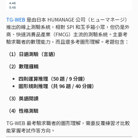
TG-WEB
是由日本 HUMANAGE 公司（ヒューマネージ）
推出的線上測驗系統，相對 SPI 和玉手箱小眾，但仍是外
商、快速消費品產業（FMCG）主流的測驗系統。主要考
驗求職者的數理能力，而且還多考圖形理解。考題包含：
（1）日語測驗（言語）
（2）數理邏輯
四則運算推理（50 題 / 9 分鐘）
圖形規則推理（共 96 題 / 40 分鐘）
（3）英語閱讀
（4）性格測驗
TG-WEB 最考驗求職者的圖形理解，需要反覆練習才比較
能掌握考試作答方向。