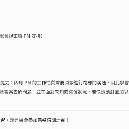
會視正職 PM 安排）
的能力：因應 PM 的工作性質需要頻繁進行跨部門溝通，因此學會
著答案去問問題！並在面對未知或突發狀況，能快速應對並加以
創實習，還有機會參加完整培訓計畫！