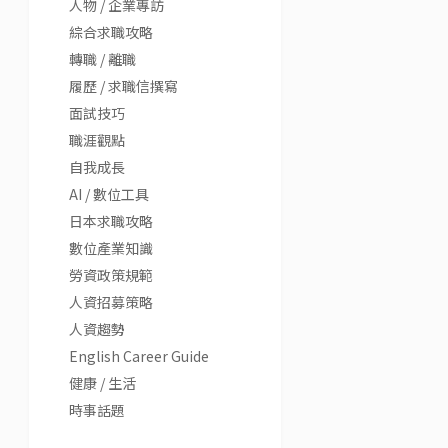
人物 / 企業專訪
綜合求職攻略
轉職 / 離職
履歷 / 求職信撰寫
面試技巧
職涯觀點
自我成長
AI / 數位工具
日本求職攻略
數位產業知識
勞資政策規範
人資招募策略
人資趨勢
English Career Guide
健康 / 生活
時事話題