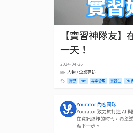
【實習神隊友】在 
一天！
2024-04-26
人物 / 企業專訪
實習
pm
專案管理
實習生
PM
Yourator 內容團隊
Yourator 致力於打造
在資訊爆炸的時代，希望
涯下一步。