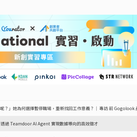
她為何選擇暫停職場，重新找回工作意義？｜ 專訪 前 Gogolook 產品總監
過 Teamdoor AI Agent 實現數據導向的高效徵才