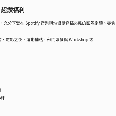
境＆超讚福利
充分享受在 Spotify 音樂與垃圾話穿插夾雜的團隊樂趣、零食
會、電影之夜、運動補貼、部門聚餐與 Workshop 等
議
時程