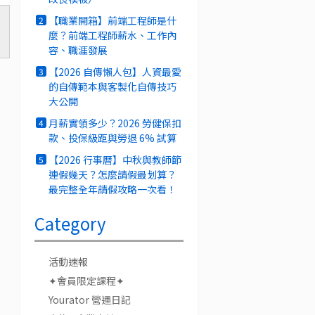
【職業開箱】前端工程師是什
2
麼？前端工程師薪水、工作內
容、職涯發展
【2026 自傳懶人包】人資最愛
3
的自傳範本與客製化自傳技巧
大公開
月薪實領多少？2026 勞健保扣
4
款、投保級距與勞退 6% 試算
【2026 行事曆】中秋與教師節
5
連假幾天？怎麼請假最划算？
最完整全年請假攻略一次看！
Category
活動速報
✦會員限定課程✦
Yourator 營運日記