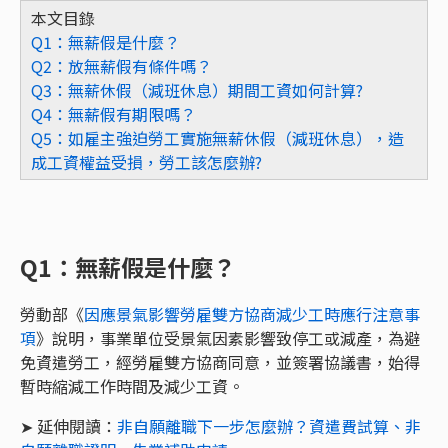
本文目錄
Q1：無薪假是什麼？
Q2：
放無薪假有條件嗎？
Q3：
無薪休假（減班休息）期間工資如何計算?
Q4：
無薪假有期限嗎？
Q5：
如雇主強迫勞工實施無薪休假（減班休息），造
成工資權益受損，勞工該怎麼辦?
Q1：無薪假是什麼？
勞動部《
因應景氣影響勞雇雙方協商減少工時應行注意事
項
》說明，事業單位受景氣因素影響致停工或減產，為避
免資遣勞工，經勞雇雙方協商同意，並簽署協議書，始得
暫時縮減工作時間及減少工資。
➤ 延伸閱讀：
非自願離職下一步怎麼辦？資遣費試算、非