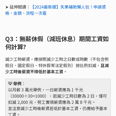
➤ 延伸閱讀：
【2024最新版】失業補助懶人包！申請資
格、金額、流程一次看
Q3：無薪休假（減班休息）期間工資如
何計算?
減少工時薪資，應按照減少工時之日數或時數（不包含例
假日、國定假日、特休假等法定假別）按比例扣減，
且減
少工時後薪資不得低於基本工資
。
💡 舉例
：
以月薪 3 萬元舉例，一日薪資應為 1 千元
（30000÷30=1000），若減少工時日數為 2 日，僅可
扣減 2,000 元，勞工實領薪資應為 2 萬 8 千元。
並注意減少工時後薪資若低於基本工資，仍應給予基本
工資。