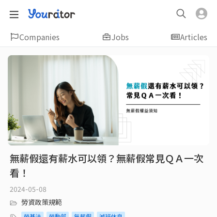
Companies
Jobs
Articles
無薪假還有薪水可以領？無薪假常見ＱＡ一次
看！
2024-05-08
勞資政策規範
勞基法
勞動部
無薪假
減班休息