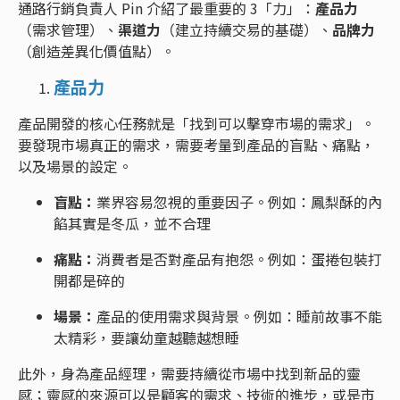
通路行銷負責人 Pin 介紹了最重要的 3「力」：
產品力
（需求管理）、
渠道力
（建立持續交易的基礎）、
品牌力
（創造差異化價值點）。
產品力
產品開發的核心任務就是「找到可以擊穿市場的需求」。
要發現市場真正的需求，需要考量到產品的盲點、痛點，
以及場景的設定。
盲點：
業界容易忽視的重要因子。例如：鳳梨酥的內
餡其實是冬瓜，並不合理
痛點：
消費者是否對產品有抱怨。例如：蛋捲包裝打
開都是碎的
場景：
產品的使用需求與背景。例如：睡前故事不能
太精彩，要讓幼童越聽越想睡
此外，身為產品經理，需要持續從市場中找到新品的靈
感；靈感的來源可以是顧客的需求、技術的進步，或是市