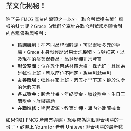
業文化揭秘！
除了是 FMCG 產業的龍頭之一以外，聯合利華還有著什麼
樣的魅力呢？Grace 向我們分享她在聯合利華親身體會到
的各種優點與福利：
輪調機制：
在不同品牌間輪調，可以累積多元的經
驗。Grace 本身就經歷過男士洗髮精、立頓紅茶，以
及現在的醫美保養品，品類歷練非常豐富
辦公空間：
位在敦化南路林蔭大道，採光好；且因為
是彈性上班，所以座位不固定，想坐哪就坐哪
友善職場：
彈性在家上班、週五提早下班、優於法令
的休假天數
各式獎金：
股票計畫、年終獎金、績效獎金、生日三
節獎金、旅遊補助
在職進修：
學習資源、教育訓練、海內外輪調機會
如果你對 FMCG 產業有興趣，想要成為這個聯合利華的一
份子，歡迎上 Yourator 看看 Unilever 聯合利華的最新職