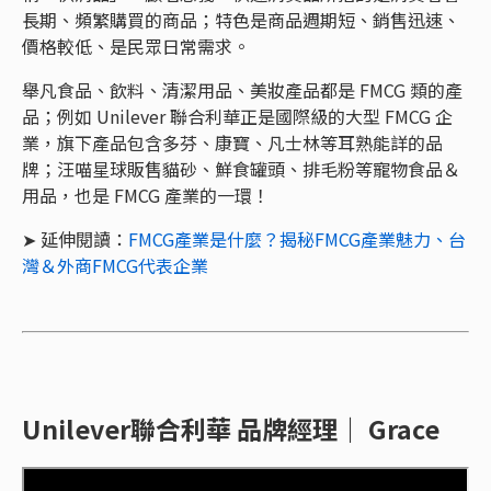
長期、頻繁購買的商品；特色是商品週期短、銷售迅速、
價格較低、是民眾日常需求。
舉凡食品、飲料、清潔用品、美妝產品都是 FMCG 類的產
品；例如 Unilever 聯合利華正是國際級的大型 FMCG 企
業，旗下產品包含多芬、康寶、凡士林等耳熟能詳的品
牌；汪喵星球販售貓砂、鮮食罐頭、排毛粉等寵物食品＆
用品，也是 FMCG 產業的一環！
➤ 延伸閱讀：
FMCG產業是什麼？揭秘FMCG產業魅力、台
灣＆外商FMCG代表企業
Unilever聯合利華 品牌經理｜ Grace