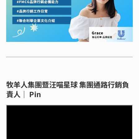
牧羊人集團暨汪喵星球 集團通路行銷負
責人｜ Pin