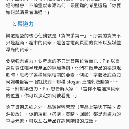
場的機會。不論靈感來源為何，最關鍵的考量還是「你要
如何與消費者溝通？」
渠道力
渠道經營的核心任務就是「貨架爭第一」。所謂的貨架不
只是超商、超市的貨架，還包含電商頁面的貨架以及媒體
曝光的貨架。
要增強渠道力，要考慮的不只是貨架位置而已；Pin 以自
身負責汪喵星球產品的經驗為例，他們在做產品的渠道規
劃時，思考了各種貨架相關的要素，例如：字體及底色如
何讓老顧客一眼就找到、哪種 slogan 更能刺激購買⋯⋯
等。針對渠道力，Pin 想告訴大家：「當你不能選擇貨架
的位置，你可以決定如何被看見。」
除了貨架思維之外，品類運營管理（產品上架與下架、資
源投放）、促銷規劃（搭贈、買贈、回饋）都是渠道力的
重要元素，可以左右產品在銷售階段的成效。