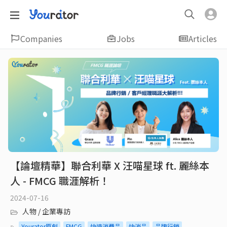
Companies
Jobs
Articles
【論壇精華】聯合利華 X 汪喵星球 ft. 麗絲本
人 - FMCG 職涯解析！
2024-07-16
人物 / 企業專訪
Yourator原創
FMCG
快速消費品
快消品
品牌行銷