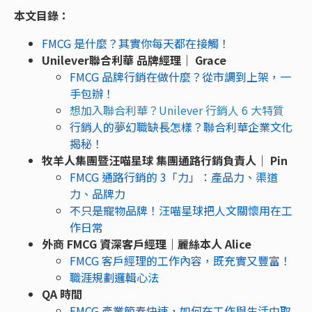
本文目錄：
FMCG 是什麼？其實你每天都在接觸！
Unilever聯合利華 品牌經理｜ Grace
FMCG 品牌行銷在做什麼？從市調到上架，一
手包辦！
想加入聯合利華？Unilever 行銷人 6 大特質
行銷人的夢幻職缺長怎樣？聯合利華企業文化
揭秘！
牧羊人集團暨汪喵星球 集團通路行銷負責人｜ Pin
FMCG 通路行銷的 3「力」：產品力、渠道
力、品牌力
不只是寵物品牌！汪喵星球把人文關懷用在工
作日常
外商 FMCG 資深客戶經理｜麗絲本人 Alice
FMCG 客戶經理的工作內容，既充實又豐富！
職涯規劃邏輯心法
QA 時間
FMCG 產業節奏快速，如何在工作與生活中取