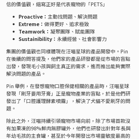
信的價值觀，縮寫正好是代表寵物的「PETS」
Proactive：
主動找問題、解決問題
Extreme：
做得更好、追求極致
Teamwork：
凝聚團隊、賦能團隊
Sustainibility：
永續經營、社會影響力
集團的價值觀也同樣體現在汪喵星球的產品開發中。Pin
在後續的問答提及，他們家的產品研發都是從市場的盲點
出發，發現毛小孩與飼主真正的需求，進而推出能夠實際
解決問題的產品。
Pin 舉例，在發想寵物口腔保健相關的產品時，汪喵星球
發現「刷牙要用牙膏」正是寵物產業的盲點，於是他們研
發出了「口腔護理酵素噴霧」，解決了犬貓不愛刷牙的問
題。
除此之外，汪喵持續引領寵物市場向前，除了市場首款沒
有加果凍的98%鮮肉無膠罐外，他們也研發出針對年長與
年幼毛孩的主食罐，甚至於今年開發出市場靈敏度最高的