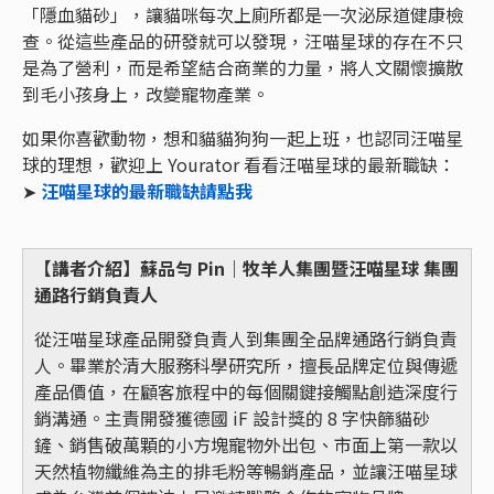
「隱血貓砂」，讓貓咪每次上廁所都是一次泌尿道健康檢
查。從這些產品的研發就可以發現，汪喵星球的存在不只
是為了營利，而是希望結合商業的力量，將人文關懷擴散
到毛小孩身上，改變寵物產業。
如果你喜歡動物，想和貓貓狗狗一起上班，也認同汪喵星
球的理想，歡迎上 Yourator 看看汪喵星球的最新職缺：
➤
汪喵星球的最新職缺請點我
【講者介紹】蘇品勻 Pin｜牧羊人集團暨汪喵星球 集團
通路行銷負責人
從汪喵星球產品開發負責人到集團全品牌通路行銷負責
人。畢業於清大服務科學研究所，擅長品牌定位與傳遞
產品價值，在顧客旅程中的每個關鍵接觸點創造深度行
銷溝通。主責開發獲德國 iF 設計獎的 8 字快篩貓砂
鏟、銷售破萬顆的小方塊寵物外出包、市面上第一款以
天然植物纖維為主的排毛粉等暢銷產品，並讓汪喵星球