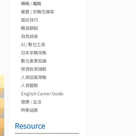
轉職 / 離職
履歷 / 求職信撰寫
面試技巧
職涯觀點
自我成長
AI / 數位工具
日本求職攻略
數位產業知識
勞資政策規範
人資招募策略
人資趨勢
English Career Guide
健康 / 生活
時事話題
Resource