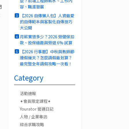
麼？前端工程師薪水、工作內
門
容、職涯發展
都
【2026 自傳懶人包】人資最愛
3
的自傳範本與客製化自傳技巧
大公開
月薪實領多少？2026 勞健保扣
4
款、投保級距與勞退 6% 試算
【2026 行事曆】中秋與教師節
5
連假幾天？怎麼請假最划算？
最完整全年請假攻略一次看！
Category
活動速報
✦會員限定課程✦
Yourator 營運日記
人物 / 企業專訪
綜合求職攻略