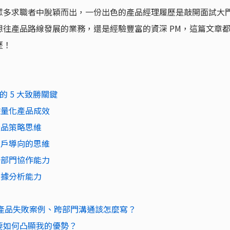
眾多求職者中脫穎而出，一份出色的產品經理履歷是敲開面試大
往產品路線發展的業務，還是經驗豐富的資深 PM，這篇文章
歷！
的 5 大致勝關鍵
據量化產品成效
產品策略思維
用戶導向的思維
跨部門協作能力
數據分析能力
、產品失敗案例、跨部門溝通該怎麼寫？
，要如何凸顯我的優勢？