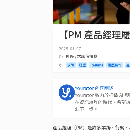
【PM 產品經理履
2025-01-07
履歷 / 求職信撰寫
求職
履歷
Resume
履歷製作
產
Yourator 內容團隊
Yourator 致力於打造
在資訊爆炸的時代，希望
涯下一步。
產品經理（PM）是許多業務、行銷