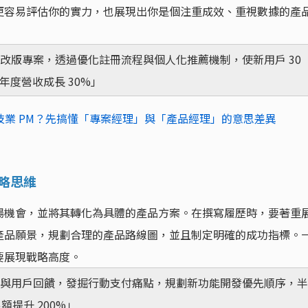
更容易評估你的實力，也展現出你是個注重成效、重視數據的產
系統改版專案，透過優化註冊流程與個人化推薦機制，使新用戶 30
動年度營收成長 30%」
技業 PM？先搞懂「專案經理」與「產品經理」的意思差異
略思維
場機會，並將其轉化為具體的產品方案。在撰寫履歷時，要著重
產品願景，規劃合理的產品路線圖，並且制定明確的成功指標。
要展現戰略高度。
趨勢與用戶回饋，發掘行動支付痛點，規劃新功能開發優先順序，半
額提升 200%」