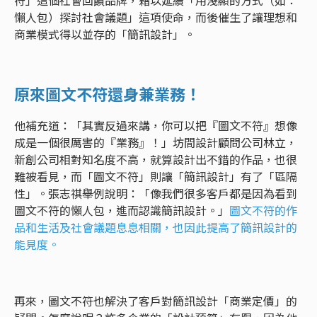
符」這個社會回饋品牌，藉以延續「用淺顯的方式（如：
懶人包）探討社會議題」這項使命，而後催生了讓理想和
商業模式得以並存的「簡訊設計」。
原來圖文不符還身兼業務！
他補充道：「其實反過來講，你可以把『圖文不符』想像
成是一個很厲害的『業務』！」坊間設計顧問公司林立，
新創公司相對知名度不高，就算設計出不錯的作品，也很
難被看見，而「圖文不符」則讓「簡訊設計」有了「區隔
性」。張志祺舉例說明：「像我們很多客戶都是因為看到
圖文不符的懶人包，進而認識簡訊設計。」
圖文不符的作
品和生活及社會議題息息相關，也因此提高了簡訊設計的
能見度。
再來，圖文不符也解決了客戶對簡訊設計「商業定價」的