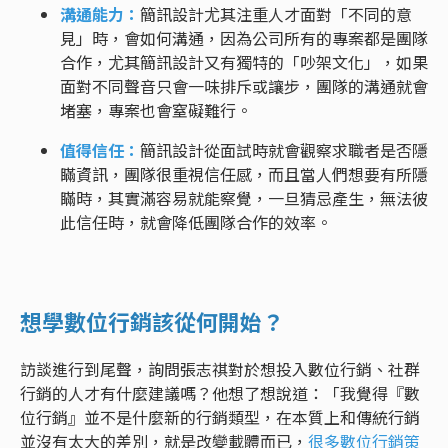
溝通能力：
簡訊設計尤其注重人才面對「不同的意
見」時，會如何溝通，因為公司所有的專案都是團隊
合作，尤其簡訊設計又有獨特的「吵架文化」，如果
面對不同聲音只會一味排斥或讓步，團隊的溝通就會
堵塞，專案也會窒礙難行。
值得信任：
簡訊設計從面試時就會觀察求職者是否隱
瞞資訊，團隊很重視信任感，而且當人們想要有所隱
瞞時，其實滿容易就能察覺，一旦猜忌產生，無法彼
此信任時，就會降低團隊合作的效率。
想學數位行銷該從何開始？
訪談進行到尾聲，詢問張志祺對於想投入數位行銷、社群
行銷的人才有什麼建議嗎？他想了想說道：「我覺得『數
位行銷』並不是什麼新的行銷類型，在本質上和傳統行銷
並沒有太大的差別，就是改變載體而已，
很多數位行銷策