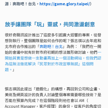
源：奔跑吧！台北，
https://game.glory.taipei/
）
放手讓團隊「玩」靈感，共同激盪創意
很好奇簡訊設計推出了這麼多引起廣大迴響的專案，從發
想到執行，整個團隊是如何合作的呢？張志祺以去年底和
北市府合作推出的「
奔跑吧！台北
」為例：「我們在一開
始的會議中就有針對市府初期的想法雛形做討論，他們
一
開始其實是想做一支動畫再加上一個活動網站，但我們認
為這無法徹底解決『民眾對於市政宣導無感』這個問
題。
」
張志祺因此提出「遊戲化」的構想，再回到公司和企畫、
美術及網頁設計的負責人討論整個專案需要哪些技術？是
否能在預算內完成？在這個階段則他也會以 AM（
Account Manager，客戶經理）的身份，從客戶的角度切