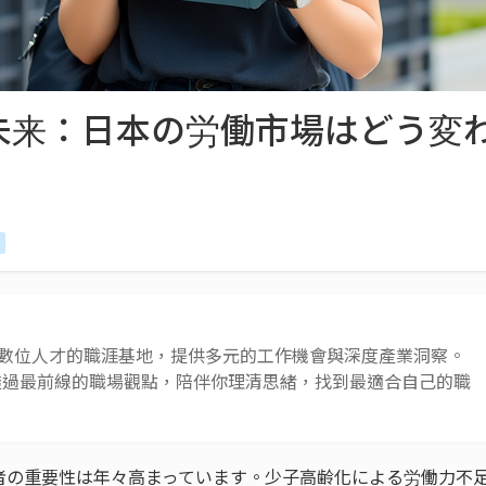
未来：日本の労働市場はどう変
 AI 與數位人才的職涯基地，提供多元的工作機會與深度產業洞察。
透過最前線的職場觀點，陪伴你理清思緒，找到最適合自己的職
者の重要性は年々高まっています。少子高齢化による労働力不