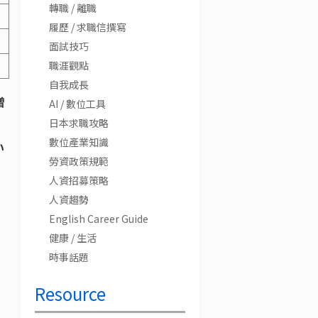
轉職 / 離職
履歷 / 求職信撰寫
面試技巧
職涯觀點
自我成長
増
AI / 數位工具
日本求職攻略
數位產業知識
い
勞資政策規範
人資招募策略
人資趨勢
English Career Guide
健康 / 生活
時事話題
Resource