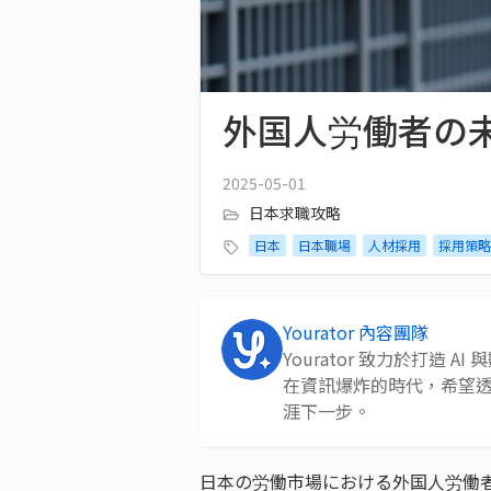
外国人労働者の
2025-05-01
日本求職攻略
日本
日本職場
人材採用
採用策略
Yourator 內容團隊
Yourator 致力於打造
在資訊爆炸的時代，希望
涯下一步。
日本の労働市場における外国人労働