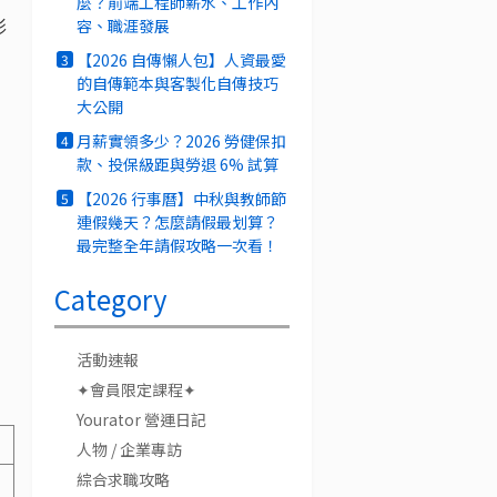
麼？前端工程師薪水、工作內
影
容、職涯發展
【2026 自傳懶人包】人資最愛
3
的自傳範本與客製化自傳技巧
大公開
月薪實領多少？2026 勞健保扣
4
款、投保級距與勞退 6% 試算
【2026 行事曆】中秋與教師節
5
連假幾天？怎麼請假最划算？
最完整全年請假攻略一次看！
Category
、
活動速報
✦會員限定課程✦
Yourator 營運日記
人物 / 企業專訪
綜合求職攻略