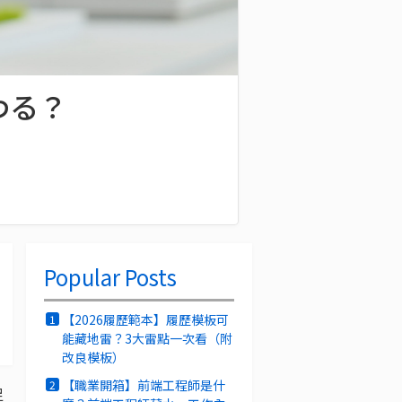
わる？
Popular Posts
【2026履歷範本】履歷模板可
1
能藏地雷？3大雷點一次看（附
改良模板）
【職業開箱】前端工程師是什
2
足