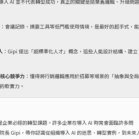
導入 AI 並不代表轉型成功，真正的關鍵是拋棄舊邏輯、升級問
：會議記錄、摘要工具等低門檻使用情境，是最好的起手式，能
人
：Gipi 提出「超標準化人才」概念，這些人能設計結構、建立
的核心競爭力
：懂得將行銷邏輯應用於招募等場景的「抽象與全局
代的軟實力。
是企業必經的轉型課題。許多企業在導入 AI 時常會面臨許多問
學院院長 Gipi，帶你認識從組織導入 AI 的迷思、轉型實例，到未來