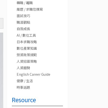
轉職 / 離職
履歷 / 求職信撰寫
面試技巧
職涯觀點
自我成長
AI / 數位工具
日本求職攻略
數位產業知識
勞資政策規範
人資招募策略
人資趨勢
English Career Guide
健康 / 生活
時事話題
Resource