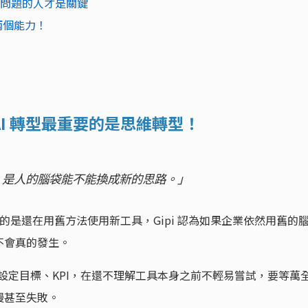
構問題的人才是關鍵
兩個能力！
I 轉型最重要的是思維轉型！
，是人的腦袋能不能換成新的思路。」
事，難的是還在用舊方法使用新工具，Gipi 認為如果企業依然用舊的
不會真的發生。
先設定目標、KPI，在還不理解工具本身之前不輕易嘗試，要等萬
慢甚至失敗。