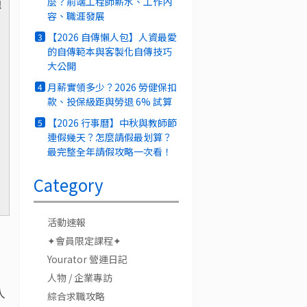
麼？前端工程師薪水、工作內
題
容、職涯發展
【2026 自傳懶人包】人資最愛
3
的自傳範本與客製化自傳技巧
大公開
月薪實領多少？2026 勞健保扣
4
款、投保級距與勞退 6% 試算
【2026 行事曆】中秋與教師節
5
連假幾天？怎麼請假最划算？
最完整全年請假攻略一次看！
Category
活動速報
✦會員限定課程✦
Yourator 營運日記
人物 / 企業專訪
人
綜合求職攻略