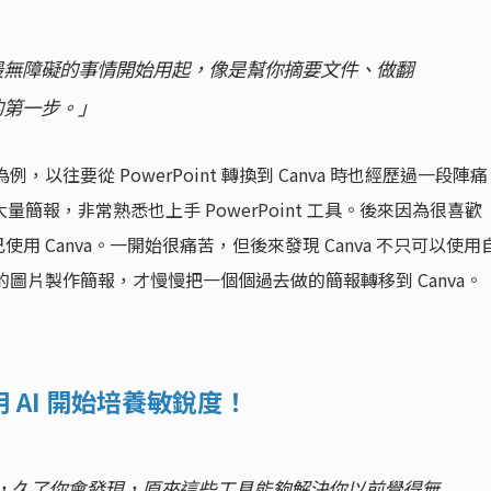
最無障礙的事情開始用起，像是幫你摘要文件、做翻
的第一步。」
，以往要從 PowerPoint 轉換到 Canva 時也經歷過一段陣痛
做過大量簡報，非常熟悉也上手 PowerPoint 工具。後來因為很喜歡
使用 Canva。一開始很痛苦，但後來發現 Canva 不只可以使用
權的圖片製作簡報，才慢慢把一個個過去做的簡報轉移到 Canva。
 AI 開始培養敏銳度！
協作，久了你會發現，原來這些工具能夠解決你以前覺得無