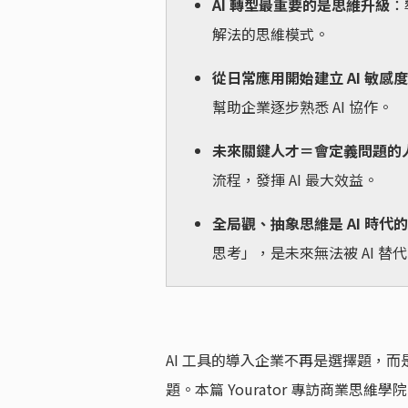
AI 轉型最重要的是思維升級
：
解法的思維模式。
從日常應用開始建立 AI 敏感度
幫助企業逐步熟悉 AI 協作。
未來關鍵人才＝會定義問題的
流程，發揮 AI 最大效益。
全局觀、抽象思維是 AI 時代
思考」，是未來無法被 AI 替
AI 工具的導入企業不再是選擇題，而
題。本篇 Yourator 專訪商業思維