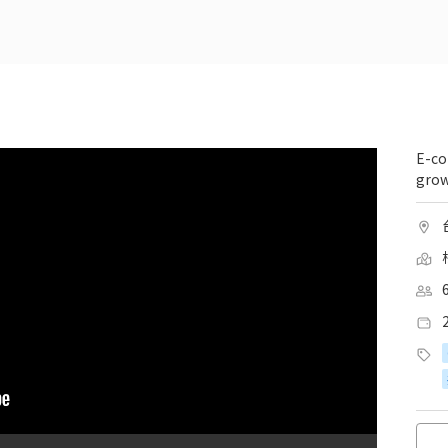
E-co
grow