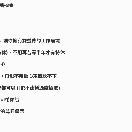
薪機會
螢幕，讓你擁有雙螢幕的工作環境
特休)，不用再苦等半年才有特休
安心
入後，再也不用擔心東西放不下
杯都可以 (HR不建議過度攝取)
ul怕你餓
er的尊爵優惠