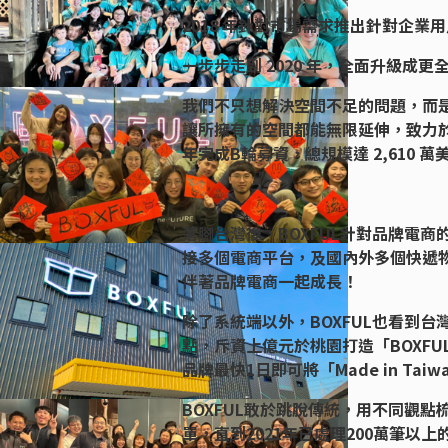
2018 年針對市場需求推出針對企
一步步走到 2020 年，全面升級成
我們不只想解決空間不足的問題，而
讓所擁有的空間都能無限延伸，致力於用
年完成B輪募資，總規模達 2,610
落腳台灣後，BOXFUL針對品牌電商的痛點
接多個電商平台，及國內外多個快遞
伴著品牌電商一起成長！
除了系統端以外，BOXFUL也看到
點，斥資上億元於桃園打造「BOXF
品牌最快1日即可將「Made in Ta
BOXFUL敢於跳脫傳統，用不同觀點
單，直到2021年已處理200萬筆以上