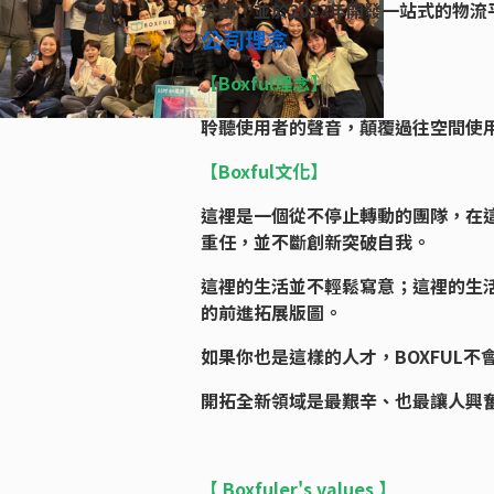
分部，並於2023年開發一站式的物流
公司理念
【Boxful理念】
聆聽使用者的聲音，顛覆過往空間使
【Boxful文化】
這裡是一個從不停止轉動的團隊，在
重任，並不斷創新突破自我。
這裡的生活並不輕鬆寫意；這裡的生
的前進拓展版圖。
如果你也是這樣的人才，BOXFUL不
開拓全新領域是最艱辛、也最讓人興
【 Boxfuler's values 】