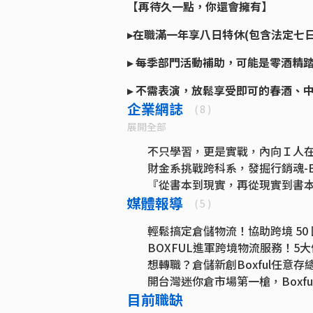
【再待久一點，你還會擁有】
▸在職滿一年享八日特休(包含法定七日
▸ 每季部門活動補助，可能是零酒精
▸ 不需表演，放鬆享受即可的春酒、中
企業網誌
( 8 )
展開全部
不只學習，更是實戰，內向Ｉ人在B
財金系挑戰跨科系，發掘行銷魂-B
『從書本到現實，再從現實到書本』- S
媒體報導
『財會有底線，學習不設限』-新創
( 5 )
不ㄎㄧㄤ不要來？ BOXFUL總
輕鬆搞定倉儲物流！協助跨境 50
「企業關係維繫專員」到底是業務
BOXFUL進軍跨境物流服務！5
資源有限 創意無限：Boxful在
想轉職？倉儲新創Boxful任意
「Boxful任意存畢業文」 客服
開台灣迷你倉市場第一槍，Boxfu
目前職缺
Boxful推出電商物流服務，拚雙