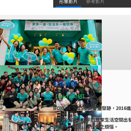
形象影片
參考影片
公司介紹
【Boxful介紹】
BOXFUL 2015年從香港發跡，2
我們從大家最在乎的居家生活空間出
決搬運、物流...等衍伸之煩惱。