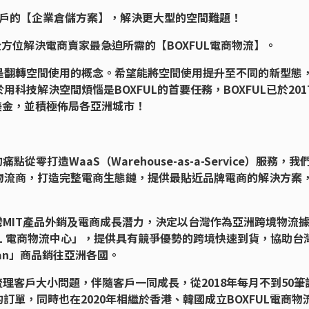
業用戶的【企業倉儲方案】，解決更大型的空間難題！
更全方位解決電商賣家最急迫所需的【BOXFUL電商物流】。
是翻轉空間使用的概念。希望能將空間使用提升至不同的新型態
科技解決空間煩惱是BOXFUL的首要任務，BOXFUL已於201
 萬美金，並積極佈局各亞洲城市！
從零打造WaaS（Warehouse-as-a-Service）服務，我
物流商，打造完整電商生態鏈，提供最貼近品牌電商的解決方案
台灣MIT產品外銷及電商成長潛力，決定以台灣作為亞洲跨境物流
UL 電商物流中心」，提供具有競爭優勢的跨境快速到貨，協助台
iwan」商品銷往亞洲各國。
梳理客戶大小問題，伴隨客戶一同成長，從2018年每月不到50筆
的訂單，同時也在2020年相繼於香港、韓國成立BOXFUL電商物