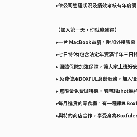
▸依公司營運狀況及績效考核有年度調
【加入第一天，你就能獲得】
▸一台 MacBook電腦，附加外接
▸七日特休(包含法定年資滿半年三日
▸ 團體保險加強保障，讓大家上班好
▸ 免費使用BOXFUL倉儲服務，加
▸ 無限量免費咖啡機，隨時想shot幾
▸每月進貨的零食櫃，有一種餓叫Boxf
▸與特約商店合作，享受身為Boxful