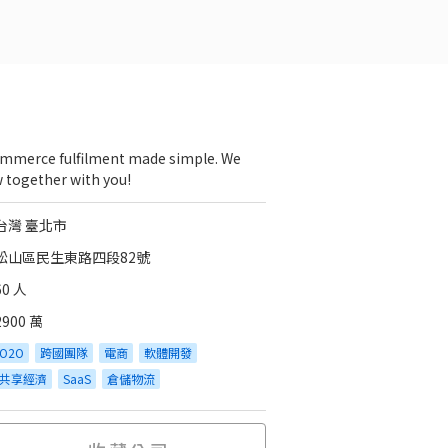
mmerce fulfilment made simple. We
 together with you!
台灣 臺北市
松山區民生東路四段82號
60 人
2900 萬
O2O
跨國團隊
電商
軟體開發
共享經濟
SaaS
倉儲物流