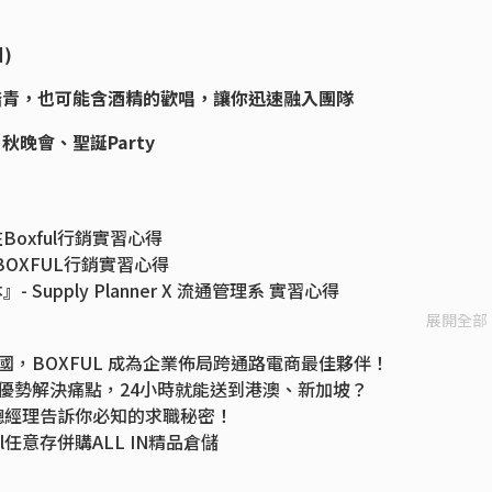
)
踏青，也可能含酒精的歡唱，讓你迅速融入團隊
秋晚會、聖誕Party
oxful行銷實習心得
OXFUL行銷實習心得
upply Planner X 流通管理系 實習心得
 x 財會實習心得
展開全部
經理告訴你怎麼帶出最ㄎㄧㄤ新創
 國，BOXFUL 成為企業佈局跨通路電商最佳夥伴！
還是客服？一分鐘讓你秒懂Agile的新創職缺
大優勢解決痛點，24小時就能送到港澳、新加坡？
台拓展兩年的經營哲學
存總經理告訴你必知的求職秘密！
這份工作讓我克服了自己!
l任意存併購ALL IN精品倉儲
北8小時到貨！串接SHOPLINE、蝦皮等開店平台