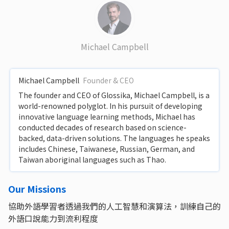
Michael Campbell
Michael Campbell
Founder & CEO
The founder and CEO of Glossika, Michael Campbell, is a
world-renowned polyglot. In his pursuit of developing
innovative language learning methods, Michael has
conducted decades of research based on science-
backed, data-driven solutions. The languages he speaks
includes Chinese, Taiwanese, Russian, German, and
Taiwan aboriginal languages such as Thao.
Our Missions
協助外語學習者透過我們的人工智慧和演算法，訓練自己的
外語口說能力到流利程度