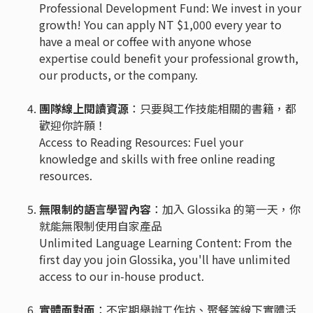
Professional Development Fund: We invest in your
growth! You can apply NT $1,000 every year to
have a meal or coffee with anyone whose
expertise could benefit your professional growth,
our products, or the company.
團隊線上閱讀資源
：只要與工作技能相關的書籍，都
歡迎你許願！
Access to Reading Resources: Fuel your
knowledge and skills with free online reading
resources.
無限制的語言學習內容
：加入 Glossika 的第一天，你
就能無限制使用自家產品
Unlimited Language Learning Content: From the
first day you join Glossika, you'll have unlimited
access to our in-house product.
實體面對面
：不定期舉辦工作坊、聚餐等線下實體活