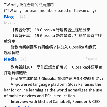
TW only 為在台灣的成員適用
(*TW only: for team members based in Taiwan only)
Blog
( 11 )
Expand
【實習分享】'19 Glossika 行銷實習生經驗分享
【實習分享】'19 Glossika 語言學跨足行銷的實習生經
驗分享
對教育新創團隊有興趣嗎？快加入 Glossika 和我們一
起成長吧！
Glossika 實習心得分享：SEO 韓文實習生
Media
Expand
( 4 )
2018 寒假實習分享：語言學
教育新創20+｜學什麼語言都可以！ Glossika外語平台
2017 第二屆實習分享：外語音檔剪輯
打造獨特體驗
2017 第二屆實習分享：社群小編及內容編譯
什麼語言都能學！Glossika 幫你快速強化外語應用能力
2017 第一屆實習分享：產品管理
AI-powered language platform Glossika raises the
2017 第一屆實習分享：內容編譯
bar for online learning as the world normalizes the use
2017 第一屆實習分享：外語音檔剪輯
of mobile devices and PCs in education
2017 第一屆實習分享：語言學
Interview with Michael Campbell, Founder & CEO
of Glossika