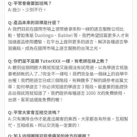
Q: 平常會需要加班嗎？
A: 極少，少到不行。
Q: 產品未來的目標是什麼？
A: 我們目前在國際市場上很常被拿來和一線的語言服務公司比
較，譬如像是 Duolingo、Babbel 等，我們希望招募更多人才來
加速產品使用體驗、在平台上提供更多的語言、解決各種語言學
習痛點，成為在國際市場上語言服務的台灣之光。
Q: 你們是不是跟 TutorXXX 一樣，有老師在線上教？
A: 聽到這個問題大概就知道又是個沒有試用過，以為學語言就是
要老師教的人了...?完全不一樣啦！我們完全是一個線上的自學平
台喔！我們把語言分成三個階段，有興趣多了解的請參考這篇文
章：
如何學語言？你必須知道的學語言 3 階段
。最重要的是趕快
去註冊試用就知道了，我們提供每種語言 1000 次的免費使用，
台語、客家話還是免費的喔！
Q: 平常大家會互相交流嗎？
A: 只有團隊合作才能產出厲害的東西，大家都各有所長，互相幫
忙，互相成長，所以交流是一定要的！
Q: 加入這個團隊可能會痛苦的地方在哪裡？