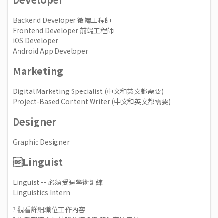
Backend Developer 後端工程師
Frontend Developer 前端工程師
iOS Developer
Android App Developer
Marketing
Digital Marketing Specialist (中文和英文都需要)
Project-Based Content Writer (中文和英文都需要)
Designer
Graphic Designer
Linguist
Linguist -- 必須受過學術訓練
Linguistics Intern
? 觀看
詳細職位工作內容