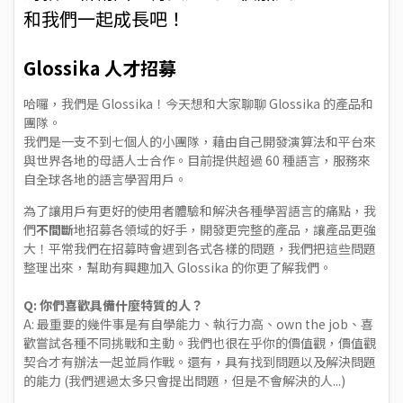
和我們一起成長吧！
Glossika 人才招募
哈囉，我們是 Glossika！今天想和大家聊聊 Glossika 的產品和
團隊。
我們是一支不到七個人的小團隊，藉由自己開發演算法和平台來
與世界各地的母語人士合作。目前提供超過 60 種語言，服務來
自全球各地的語言學習用戶。
為了讓用戶有更好的使用者體驗和解決各種學習語言的痛點，我
們
不間斷
地招募各領域的好手，開發更完整的產品，讓產品更強
大！平常我們在招募時會遇到各式各樣的問題，我們把這些問題
整理出來，幫助有興趣加入 Glossika 的你更了解我們。
Q: 你們喜歡具備什麼特質的人？
A: 最重要的幾件事是有自學能力、執行力高、own the job、喜
歡嘗試各種不同挑戰和主動。我們也很在乎你的價值觀，價值觀
契合才有辦法一起並肩作戰。還有，具有找到問題以及解決問題
的能力 (我們遇過太多只會提出問題，但是不會解決的人...)