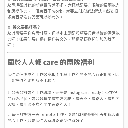
A: 覺得跟其他的新創團隊差不多，大概就是要有很強的反應能力
和應變能力，一個東西不 work，就要立刻想辦法解決。然後很
多東西是沒有答案可以參考的。
Q: 英文要很好嗎？
A: 其實要看你負責什麼，但基本上還是希望要具備基礎的溝通能
力喔！如果你現在還在精進英文的，那還是很歡迎你加入我們
喔！
關於人人都 care 的團隊福利
我們深信團隊的工作效率和產出與工作的開不開心有正相關，因
此能提供的絕對都不手軟 ??
1. 又美又舒適的工作環境，完全是 instagram-ready！公共空
間有落地窗，適合各種愛看捷運奔馳、看天空，看路人、看對面
大樓、看川流不息的民生東路的人！
2. 每個月挑選一天 remote 工作，隨意找個舒服的小天地躲起來
開心工作，只要我們大家聯絡得到你就好了。