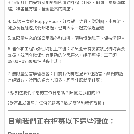
3. 每個月自由安排參加免費的運動課程（TRX、瑜珈、拳擊隨你
選）和各種有趣、含金量高的講座。
4. 每週一次的 Happy Hour，紅豆餅、炸雞、甜甜圈、水果酒、
鮭魚長棍麵包我們都吃過，也有大家一起去做過蛋糕！
5. 無限量補充的辦公室點心和咖啡，隨時填飽肚子、保持清醒。
6. 補休和工程師彈性時段上下班：如果週末有突發狀況臨時需要
支援，我們會確保你有足夠的休息再來，絕不壓榨！工程師
09:00 - 09:30 彈性時段上班！
7. 無限量語言學習機會：目前我們有超過 60 種語言，熱門的語
言絕對有，冷門的語言也很多，想學什麼就學什麼！
? 想知道我們平常的工作日常嗎？▶️
關注我們的 IG
?對產品或團隊有任何問題嗎？歡迎隨時和我們聯繫！
目前我們正在招募以下這些職位：
Developer