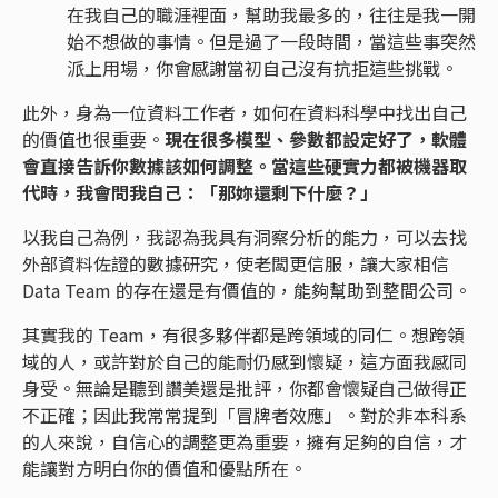
在我自己的職涯裡面，幫助我最多的，往往是我一開
始不想做的事情。但是過了一段時間，當這些事突然
派上用場，你會感謝當初自己沒有抗拒這些挑戰。
此外，身為一位資料工作者，如何在資料科學中找出自己
的價值也很重要。
現在很多模型、參數都設定好了，軟體
會直接告訴你數據該如何調整。當這些硬實力都被機器取
代時，我會問我自己：「那妳還剩下什麼？」
以我自己為例，我認為我具有洞察分析的能力，可以去找
外部資料佐證的數據研究，使老闆更信服，讓大家相信
Data Team 的存在還是有價值的，能夠幫助到整間公司。
其實我的 Team，有很多夥伴都是跨領域的同仁。想跨領
域的人，或許對於自己的能耐仍感到懷疑，這方面我感同
身受。無論是聽到讚美還是批評，你都會懷疑自己做得正
不正確；因此我常常提到「冒牌者效應」。對於非本科系
的人來說，自信心的調整更為重要，擁有足夠的自信，才
能讓對方明白你的價值和優點所在。