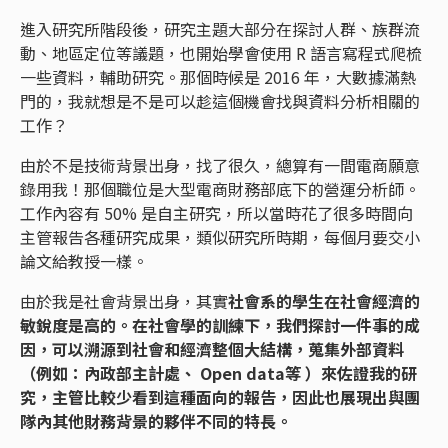
進入研究所階段後，研究主題大部分在探討人群、族群流
動、地區定位等議題，也開始學會使用 R 語言寫程式爬梳
一些資料，輔助研究。那個時候是 2016 年，大數據滿熱
門的，我就想是不是可以趁這個機會找與資料分析相關的
工作？
由於不是技術背景出身，找了很久，總算有一間電商願意
錄用我！那個職位是大型電商財務部底下的營運分析師。
工作內容有 50% 是自主研究，所以當時花了很多時間向
主管報告各種研究成果，類似研究所時期，每個月要交小
論文給教授一樣。
由於我是社會背景出身，其實
社會系的學生在社會經濟的
敏銳度是高的。在社會學的訓練下，我們探討一件事的成
因，可以溯源到社會和經濟整個大結構，蒐集外部資料
（例如：內政部主計處、 Open data等 ）來佐證我的研
究，主管比較少看到這種面向的報告，因此也展現出與團
隊內其他財務背景的夥伴不同的特長。