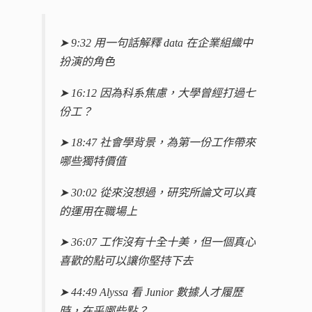
➤ 9:32 用一句話解釋 data 在企業組織中
扮演的角色
➤ 16:12 因為科系焦慮，大學曾經打過七
份工？
➤ 18:47 社會學背景，為第一份工作帶來
哪些獨特價值
➤ 30:02 從來沒想過，研究所論文可以真
的運用在職場上
➤ 36:07 工作沒有十全十美，但一個真心
喜歡的點可以讓你堅持下去
➤ 44:49 Alyssa 看 Junior 數據人才履歷
時，在乎哪些點？