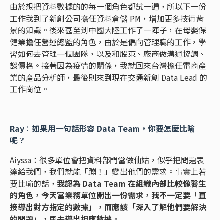
由於想把資料數據的的每一個角色都試一遍，所以下一份
工作我到了新創公司擔任資料倉儲 PM，增加更多技術背
景的知識。後來甚至到中國大陸工作了一陣子，在母嬰保
健業擔任營運總監的角色，由於是偏向管理職的工作，學
習如何去管理一個團隊，以及和股東、廠商做溝通協調、
談價格。接著因為疫情的關係，我就回來台灣擔任電商產
業的產品分析師，最後則來到現在交通新創 Data Lead 的
工作崗位。
Ray：如果用一句話形容 Data Team，你要怎麼比喻
呢？
Aiyssa：很多單位會把資料部門當做仙姑，似乎把問題表
達給我們，我們就能「蹦！」變出他們的需求。事實上若
要比喻的話，
我認為 Data Team 在組織內部比較像醫生
的角色，今天當業務單位開出一份需求，我不一定要「直
接導出對方指定的數據」，而應該「深入了解他們要解決
的問題」，再去導出相應數據。