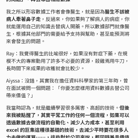
我之所以形容數據工作者會像醫生，就是因為
醫生不該被
病人牽著鼻子走
，反過來，你如果夠了解病人的病症，你
就能運用自己的知識去替病人開藥。所以數據部門就像醫
生，根據其他部門的需要給予支持與幫助，甚至能預測將
來會發生的問題。
Ray：我覺得醫生的比喻很好，如果沒有對症下藥，在規
模不大的專案動用了許多不必要的資源，殺雞焉用牛刀，
長時間下來成果的收穫就會比較少。
Aiyssa：沒錯，其實我在擔任資料科學家的第三年時，曾
在面試被問一個問題：「你要怎麼樣用資料數據去替公司
帶來價值？」
我當時認為，就是繼續學習很多厲害、高超的技術。
但後
來我被點醒了，其實平常工作的任何一個流程，如果可以
透過數據去做流程的自動化、減少人力成本，甚至利用
excel 的巨集這種很基礎的技術，去減少平時要花很多人
力去做的運算……，這些對於公司來說，都同時兼具價值