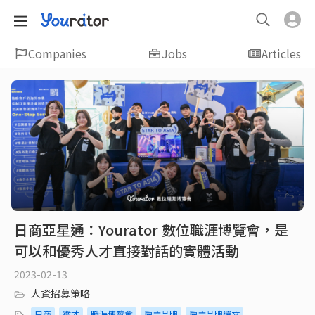
Companies
Jobs
Articles
日商亞星通：Yourator 數位職涯博覽會，是
可以和優秀人才直接對話的實體活動
2023-02-13
人資招募策略
日商
徵才
職涯博覽會
雇主品牌
雇主品牌選文