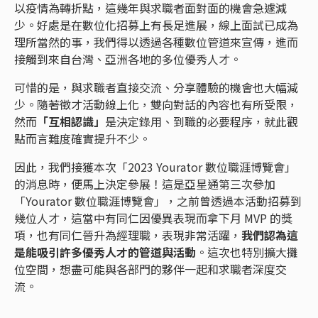
以疫情為轉折點，這幾年與求職者面對面的機會急遽減
少。好處是在數位化招募上有長足進展，線上面試已成為
理所當然的事，我們得以透過各種數位管道來宣傳，進而
接觸到來自台灣、亞洲各地的多位優秀人才。
可惜的是，與求職者直接交流、分享體驗的機會也大幅減
少。隨著徵才活動線上化，雙向對話的內容也有所受限，
然而
「互相認識」
是決定錄用、到職的必要程序，就此觀
點而言難度確實提升不少。
因此，我們接獲本次「2023 Yourator 數位職涯博覽會」
的消息時，便馬上決定參展！這是亞星通第三次參加
「Yourator 數位職涯博覽會」，之前曾透過本活動招募到
幾位人才，這當中有同仁因優異表現而拿下月 MVP 的獎
項，也有同仁晉升為經理職，表現非常活躍，
我們認為這
是能吸引許多優秀人才的管道與活動
。這次也特別擴大攤
位空間，想盡可能與各部門的夥伴一起和求職者深度交
流。