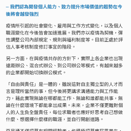
⏤ 我們認為開發個人能力、致力提升市場價值的趨勢在今
後將會越發強烈
疫情所引起的社會變化、雇用與工作方式變化，以及個人
職涯變化在今後皆會加速進展。我們亦以疫情為契機，彈
性調整公司內部規定、規則與福利制度等。目前正處於評
估人事考核制度修訂事宜的階段。
另一方面，在與疫情共存的方針下，實際上各企業也出現
遠距辦公、混合式辦公、到公司辦公等模式，有越來越多
的企業都開始切換辦公模式。
「自由與責任」是一體的，雖說這對自主獨立型的人才而
言是理所當然的事，但今後將更講求溝通能力與工作能
力，藉此實現無論在哪都能工作、無論和誰都能共事，無
論在什麼環境下都能拿出成果。未來，企業不僅更難對個
人的人生負全盤責任，每位求職者也應好好思考自己想做
什麼、想選擇什麼樣的職涯，並自行開創道路。
亞星通不僅招募有相關經驗者，也積極招募應屆畢業生，