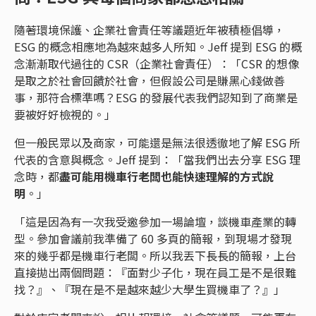
隨著環境保護、企業社會責任等議題近年被積極倡導，
ESG 的概念相應地為越來越多人所知。Jeff 提到 ESG 的概
念漸漸取代過往的 CSR（企業社會責任）：「CSR 的想像
是取之於社會回饋於社會，但假設公司是賺黑心錢做善
事，那符合標準嗎？ESG 的發展代表我們認知到了商業是
要被好好檢視的。」
但一般民眾以及商家，可能還是無法很透徹地了解 ESG 所
代表的含意與概念。Jeff 提到：「當我們出去分享 ESG 理
念時，都
盡可能用機車行老闆也能快速理解的方式說
明
。」
「這是因為有一次我受邀參加一場論壇，談機車產業的轉
型。參加會議前我準備了 60 多頁的簡報，到現場才發現
來的幾乎都是機車行老闆。所以我丟下長長的簡報，上台
直接拋出兩個問題：『面對少子化，現在員工是不是很難
找？』、『現在是不是越來越少大學生買機車了？』」