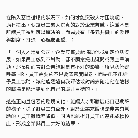
在陷入惡性循環的狀況下，如何才能突破人才困境呢？
Jeff 提出，要讓員工或人選真的對於企業
有感
。這並不是
所謂員工福利可以解決的，而是要有「
多元共融
」的環境
與制度，打造「
心理安全感
」：
「一個人才進到公司，企業其實要能協助他找到定位與發
展。如果員工感到不對勁，卻不願意提出疑問或跟企業溝
通，那長期而言對企業絕對是有不好的影響。所以我們都
呼籲 HR，員工需要的不是要滿意度問卷，而是能不能給
予員工協助，讓他能透過自我評估或討論去確定他在這樣
的職場是能連結到他自己的職涯目標的。」
透過正向且包容的環境文化，能讓人才都發展成自己期許
的樣子，除了對員工有益外，對於企業來說也是非常有幫
助的。員工離職率降低，同時也能提升員工的產能或積極
度，形成企業與員工共好的結果。