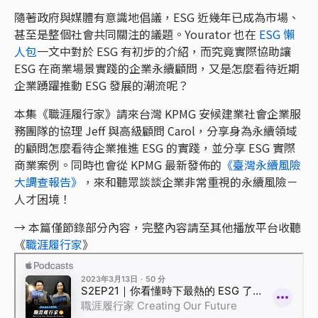
隨著政府與媒體有意識地倡議，ESG 近幾年已成為市場、
甚至是整個社會共同關注的議題。Yourator 也在
ESG 懶
人包
一文中對於 ESG 有初步的介紹，而究竟實際協助讓
ESG 在商業場景實踐的企業永續顧問，又是怎麼看待近期
企業踴躍推動 ESG 發展的潮流呢？
本集《職涯履行家》請來台灣 KPMG 安候建業社會企業服
務團隊的協理 Jeff 與高級顧問 Carol，分享身為永續領域
的顧問怎麼看待企業推進 ESG 的實踐，並分享 ESG 實際
商業案例。同時也會從 KPMG 最新發佈的
《臺灣永續風險
大調查報告》
，來和聽眾談談企業非常重視的永續風險－
人才困境！
→ 本篇僅節錄部分內容，完整內容請至其他播放平台收聽
《
職涯履行家
》