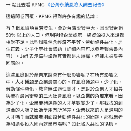
→ 點此查看 KPMG
《台灣永續風險大調查報告》
透過問卷回覆，KPMG 得到許多有趣的結論：
有 7 個風險項目若發生，會對台灣影響重大、且影響超過
50% 以上的人口。但現階段企業或第一線資源投入來說都
相對不足。此些風險包含經濟不平等、勞動條件惡化、居
住正義、少子化等社會議題（詳細內容可以參考報告書內
容）。Jeff 表示這些議題其實都是未爆彈，但卻未被妥善
回應的。
這些風險對於產業來說會有什麼影響呢？在所有影響之
中，
人才議題
是企業最關心的。在風險議題中，少子化、
勞動條件惡化、教育無法適性養才，是對於企業人才招募
與流程最具衝擊的三大社會風險。
以企業的角度來看
。因
為少子化，企業能夠選擇的人才基數變少了，那我找的到
適合的人嗎？因為學用有所落差，企業找來的人是適用的
人才嗎？而
就業者
則面臨勞動條件惡化的問題，那就業者
為和還要投入國內就業市場呢？如此陷入惡性的循環。