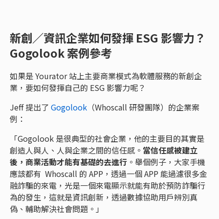
新創／資訊企業如何發揮 ESG 影響力？
Gogolook 案例參考
如果是 Yourator 站上主要商業模式為軟體服務的新創企
業，要如何發揮自己的 ESG 影響力呢？
Jeff 提出了
Gogolook
（Whoscall 研發團隊）的企業案
例：
「Gogolook 是很典型的社會企業，他的主要目的其實是
創造人與人、人與企業之間的信任感。
當信任感被建立
後，商業活動才能有基礎的去進行
。舉個例子，大家手機
應該都有 Whoscall 的 APP，透過一個 APP 能過濾很多金
融詐騙的來電，光是一個來電顯示就能有助於預防詐騙行
為的發生，這就是資訊創新，透過數據協助用戶辨別真
偽、輔助解決社會問題。」