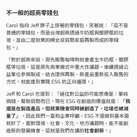
不一般的超商零錢包
Carol 指向 Jeff 脖子上掛著的零錢包，笑著說：「這不是
普通的零錢包，而是台灣超商透過牛奶瓶與塑膠瓶的垃
圾，並由二度就業的婦女或弱勢家庭再製而成的零錢
包。」
「對於超商來說，原先販售咖啡時就會產生牛奶瓶、塑膠
瓶等垃圾，這是原先商業模式中重大性議題。後續透過公
益單位參與製成、結合環保再製、新產品重新投入販售的
方式，就能達到實踐 ESG 的正向循環。」
Jeff 和 Carol 也提到：「過往對公益的可能想像是：單純
捐錢、幫助弱勢而已。現在 ESG 在創造的價值就是：『
我
還是在製造產品，但就業機會同時被創造了、垃圾也被減
量了
』。因此我們一直和企業呼籲，ESG 不是做到基本面
就好了，面對環境、社會、文化、地方議題時，能不能創
造新的發展機會，這就是我們在講的
社會創新
。」