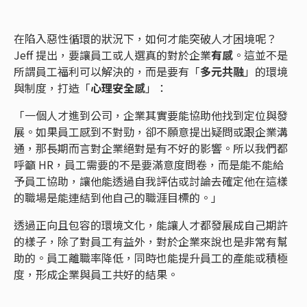
在陷入惡性循環的狀況下，如何才能突破人才困境呢？
Jeff 提出，要讓員工或人選真的對於企業
有感
。這並不是
所謂員工福利可以解決的，而是要有「
多元共融
」的環境
與制度，打造「
心理安全感
」：
「一個人才進到公司，企業其實要能協助他找到定位與發
展。如果員工感到不對勁，卻不願意提出疑問或跟企業溝
通，那長期而言對企業絕對是有不好的影響。所以我們都
呼籲 HR，員工需要的不是要滿意度問卷，而是能不能給
予員工協助，讓他能透過自我評估或討論去確定他在這樣
的職場是能連結到他自己的職涯目標的。」
透過正向且包容的環境文化，能讓人才都發展成自己期許
的樣子，除了對員工有益外，對於企業來說也是非常有幫
助的。員工離職率降低，同時也能提升員工的產能或積極
度，形成企業與員工共好的結果。