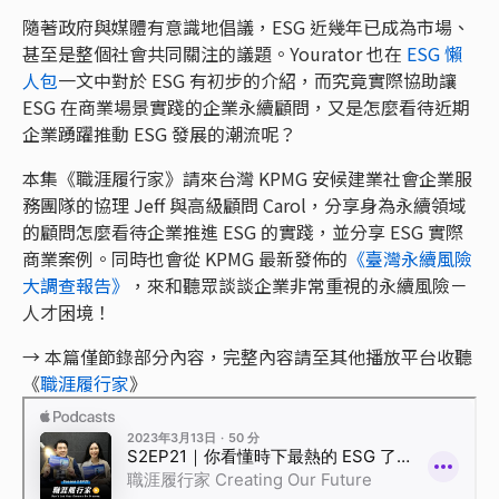
隨著政府與媒體有意識地倡議，ESG 近幾年已成為市場、
甚至是整個社會共同關注的議題。Yourator 也在
ESG 懶
人包
一文中對於 ESG 有初步的介紹，而究竟實際協助讓
ESG 在商業場景實踐的企業永續顧問，又是怎麼看待近期
企業踴躍推動 ESG 發展的潮流呢？
本集《職涯履行家》請來台灣 KPMG 安候建業社會企業服
務團隊的協理 Jeff 與高級顧問 Carol，分享身為永續領域
的顧問怎麼看待企業推進 ESG 的實踐，並分享 ESG 實際
商業案例。同時也會從 KPMG 最新發佈的
《臺灣永續風險
大調查報告》
，來和聽眾談談企業非常重視的永續風險－
人才困境！
→ 本篇僅節錄部分內容，完整內容請至其他播放平台收聽
《
職涯履行家
》