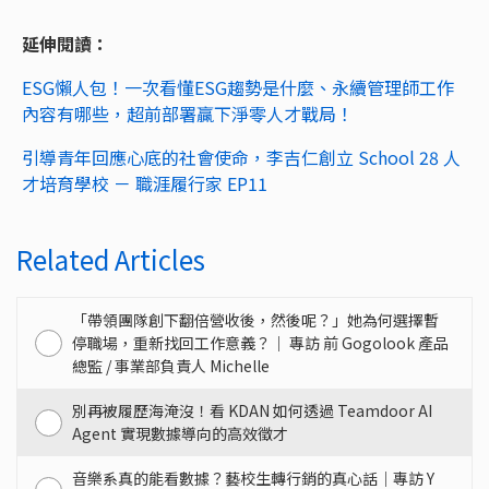
延伸閱讀：
ESG懶人包！一次看懂ESG趨勢是什麼、永續管理師工作
內容有哪些，超前部署贏下淨零人才戰局！
引導青年回應心底的社會使命，李吉仁創立 School 28 人
才培育學校 － 職涯履行家 EP11
Related Articles
「帶領團隊創下翻倍營收後，然後呢？」她為何選擇暫
停職場，重新找回工作意義？｜ 專訪 前 Gogolook 產品
總監 / 事業部負責人 Michelle
別再被履歷海淹沒！看 KDAN 如何透過 Teamdoor AI
Agent 實現數據導向的高效徵才
音樂系真的能看數據？藝校生轉行銷的真心話｜專訪 Y