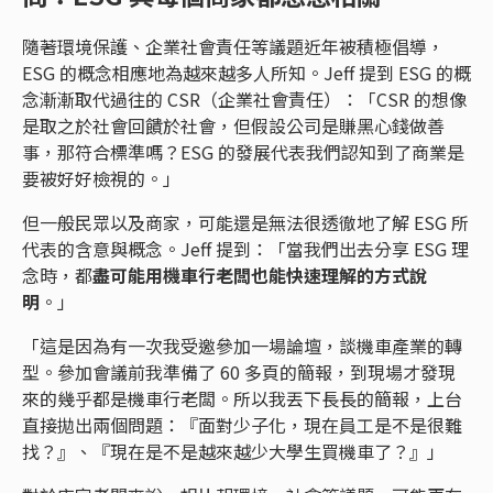
隨著環境保護、企業社會責任等議題近年被積極倡導，
ESG 的概念相應地為越來越多人所知。Jeff 提到 ESG 的概
念漸漸取代過往的 CSR（企業社會責任）：「CSR 的想像
是取之於社會回饋於社會，但假設公司是賺黑心錢做善
事，那符合標準嗎？ESG 的發展代表我們認知到了商業是
要被好好檢視的。」
但一般民眾以及商家，可能還是無法很透徹地了解 ESG 所
代表的含意與概念。Jeff 提到：「當我們出去分享 ESG 理
念時，都
盡可能用機車行老闆也能快速理解的方式說
明
。」
「這是因為有一次我受邀參加一場論壇，談機車產業的轉
型。參加會議前我準備了 60 多頁的簡報，到現場才發現
來的幾乎都是機車行老闆。所以我丟下長長的簡報，上台
直接拋出兩個問題：『面對少子化，現在員工是不是很難
找？』、『現在是不是越來越少大學生買機車了？』」