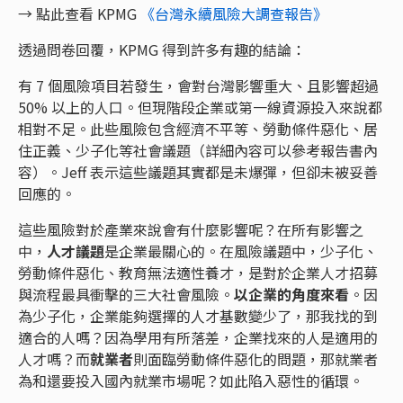
→ 點此查看 KPMG
《台灣永續風險大調查報告》
透過問卷回覆，KPMG 得到許多有趣的結論：
有 7 個風險項目若發生，會對台灣影響重大、且影響超過
50% 以上的人口。但現階段企業或第一線資源投入來說都
相對不足。此些風險包含經濟不平等、勞動條件惡化、居
住正義、少子化等社會議題（詳細內容可以參考報告書內
容）。Jeff 表示這些議題其實都是未爆彈，但卻未被妥善
回應的。
這些風險對於產業來說會有什麼影響呢？在所有影響之
中，
人才議題
是企業最關心的。在風險議題中，少子化、
勞動條件惡化、教育無法適性養才，是對於企業人才招募
與流程最具衝擊的三大社會風險。
以企業的角度來看
。因
為少子化，企業能夠選擇的人才基數變少了，那我找的到
適合的人嗎？因為學用有所落差，企業找來的人是適用的
人才嗎？而
就業者
則面臨勞動條件惡化的問題，那就業者
為和還要投入國內就業市場呢？如此陷入惡性的循環。