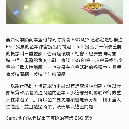
要如何兼顧商業盈利的同時實踐 ESG 呢？這必定是想推進
ESG 發展的企業都會提出的問題。Jeff 提出了一個很重要
的概念叫
三重盈餘
，也就是
環境、社會、經濟
要同時並
進。從三重盈餘角度出發，實踐 ESG 的第一步會是找出企
業的「
重大性議題
」，也就是在商業活動的過程中，哪裡
會製造問題？製造了什麼問題？
「以銀行為例，也許銀行本身沒有造成環境問題，但銀行
如果貸款給會製造問題的企業，那這部分就屬於銀行的重
大性議題了。」所以企業要更加積極地去分析、找出重大
性議題，並且透過商業手法去解決這些問題。
Carol 也向我們提出了實際的商業 ESG 案例：