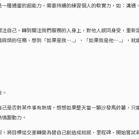
是一種通靈的超能力，需要持續的練習個人的軟實力，如：溝通
關注自己，轉到關注我們服務的人身上，對他人感同身受，重新
麻煩的任務，想到「如果是我…..」、「如果我是他…..」，就
夜。
自己是否對某件事有熱情，想想如果整天當一顆沙發馬鈴薯，只
熱情跟動力。
怨，將目標從交差轉變為替自己創造成就感、里程碑，開始嘗試