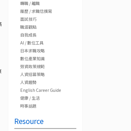
轉職 / 離職
履歷 / 求職信撰寫
面試技巧
滿
職涯觀點
自我成長
AI / 數位工具
日本求職攻略
數位產業知識
勞資政策規範
爽
人資招募策略
人資趨勢
English Career Guide
健康 / 生活
時事話題
Resource