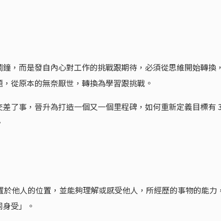
鬧鐘，而是發自內心對工作的挑戰跟期待，必須從思維開始轉換
題，從原本的無奈厭世，轉換為學習跟挑戰。
差了事，晉升為打造一個又一個里程碑，如何重新定義目標有 
。
自己置於他人的位置，並能夠理解或感受他人，所經歷的事物的能力
同身受」。