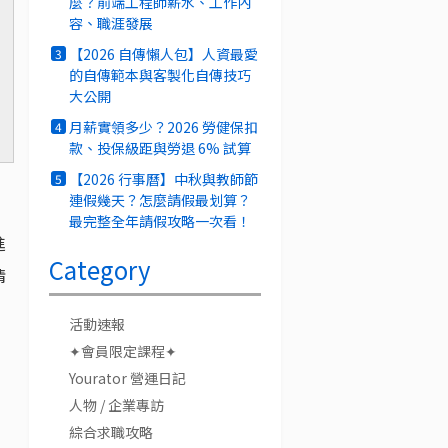
麼？前端工程師薪水、工作內
容、職涯發展
由
【2026 自傳懶人包】人資最愛
3
的自傳範本與客製化自傳技巧
大公開
月薪實領多少？2026 勞健保扣
4
款、投保級距與勞退 6% 試算
【2026 行事曆】中秋與教師節
5
連假幾天？怎麼請假最划算？
最完整全年請假攻略一次看！
進
Category
情
活動速報
✦會員限定課程✦
Yourator 營運日記
人物 / 企業專訪
綜合求職攻略