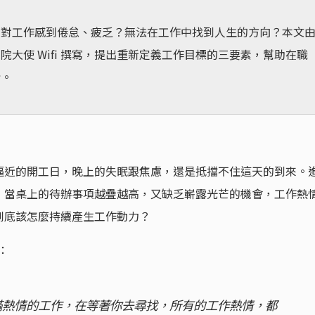
，對工作感到倦怠、疲乏？無法在工作中找到人生的方向？本文
院大使 Wifi 撰寫，提出重新定義工作目標的三要素，幫助在職
情。
逼近的開工日，晚上的失眠跟焦慮，還是抵擋不住這天的到來。
，當桌上的待辦事項越疊越高，又缺乏嶄露光芒的機會，工作熱
到底該怎麼持續產生工作動力？
：
滿熱情的工作，在等著你去尋找，所有的工作熱情，都