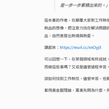
是一步一步累積出來的。
這本書的作者，在顛覆大家對工作熱
熱血的想像，把注意力找在解決問題
血，自然激發出熱情與熱愛。
讀起來：
https://reurl.cc/nnOyjX
可以回想一下，在某個領域有所成就
而做這些事嗎？又或是儘管過程辛苦
該如何找到工作熱忱，儘管辛苦，但
套用黃金圈理論，萬事先問為什麼。