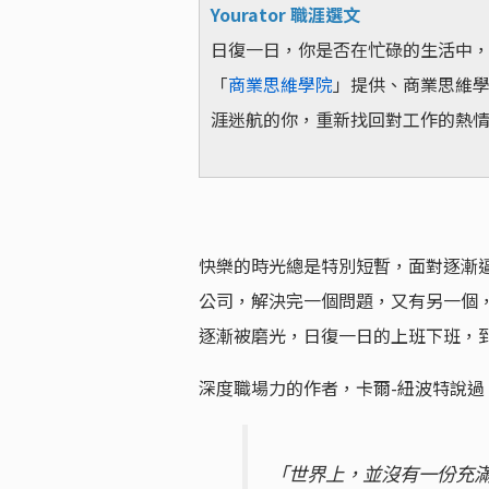
Yourator 職涯選文
日復一日，你是否在忙碌的生活中
「
商業思維學院
」提供、商業思維學
涯迷航的你，重新找回對工作的熱
快樂的時光總是特別短暫，面對逐漸
公司，解決完一個問題，又有另一個
逐漸被磨光，日復一日的上班下班，
深度職場力的作者，卡爾-紐波特說過
「世界上，並沒有一份充