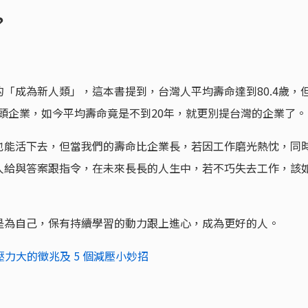
？
「成為新人類」，這本書提到，台灣人平均壽命達到80.4歲，
家龍頭企業，如今平均壽命竟是不到20年，就更別提台灣的企業了。
也能活下去，但當我們的壽命比企業長，若因工作磨光熱忱，同
人給與答案跟指令，在未來長長的人生中，若不巧失去工作，該
是為自己，保有持續學習的動力跟上進心，成為更好的人。
力大的徵兆及 5 個減壓小妙招