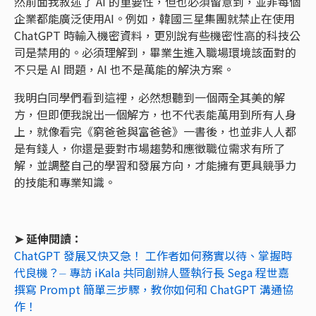
然前面我敘述了 AI 的重要性，但也必須留意到，並非每個
企業都能廣泛使用AI。例如，韓國三星集團就禁止在使用
ChatGPT 時輸入機密資料，更別說有些機密性高的科技公
司是禁用的。必須理解到，畢業生進入職場環境該面對的
不只是 AI 問題，AI 也不是萬能的解決方案。
我明白同學們看到這裡，必然想聽到一個兩全其美的解
方，但即便我說出一個解方，也不代表能萬用到所有人身
上，就像看完《窮爸爸與富爸爸》一書後，也並非人人都
是有錢人，你還是要對市場趨勢和應徵職位需求有所了
解，並調整自己的學習和發展方向，才能擁有更具競爭力
的技能和專業知識。
➤ 延伸閱讀：
ChatGPT 發展又快又急！ 工作者如何務實以待、掌握時
代良機？⏤ 專訪 iKala 共同創辦人暨執行長 Sega 程世嘉
撰寫 Prompt 簡單三步驟，教你如何和 ChatGPT 溝通協
作！