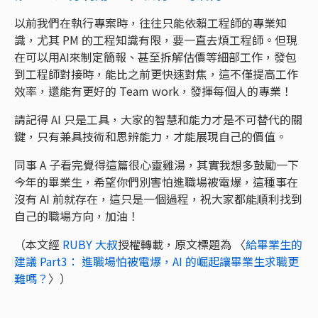
以前我們在執行專案時，往往只能依賴工程師的專業知
識，尤其 PM 的工程知識有限，要一直去煩工程師。但現
在可以用AI來制定簡報、甚至拆解估價等細部工作，發包
到工程師對接時，能比之前更快速對焦，這不僅提高工作
效率，還能有更好的 Team work，發揮每個人的專業！
請記得 AI 只是工具，大家的智慧和能力才是不可替代的關
鍵，只有兼具技術和思辨能力，才能展現自己的價值。
同事 A 子看完覺得這篇很心靈雞湯，其實我想多鼓勵一下
今年的畢業生，希望你們別害怕進職場被電爆，這種事在
沒有 AI 前就存在，這只是一個過程，祝大家都能順利找到
自己的職場方向，加油！
（本文經
RUBY 大叔
授權轉載，原文標題為 〈
給畢業生的
建議 Part3： 進職場怕被電爆，AI 的崛起讓畢業生求職更
難嗎？
〉）