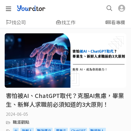
找公司
找工作
看專欄
害怕被AI、ChatGPT取代？克服AI焦慮，畢業
生、新鮮人求職前必須知道的3大原則！
2024-06-05
職涯觀點
AI
新鮮人
職涯選文
畢業生
ChatGPT
職場新人