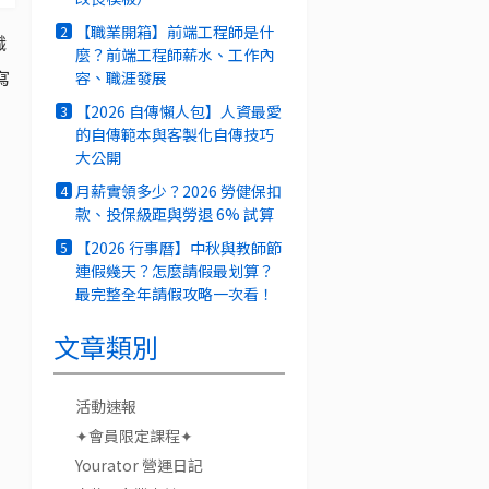
【職業開箱】前端工程師是什
2
職
麼？前端工程師薪水、工作內
寫
容、職涯發展
【2026 自傳懶人包】人資最愛
3
的自傳範本與客製化自傳技巧
大公開
月薪實領多少？2026 勞健保扣
4
款、投保級距與勞退 6% 試算
【2026 行事曆】中秋與教師節
5
連假幾天？怎麼請假最划算？
最完整全年請假攻略一次看！
文章類別
活動速報
✦會員限定課程✦
Yourator 營運日記