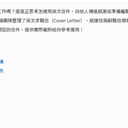
工作嗎？還是正思考怎樣用英文信件，向他人傳達感謝或準備離
輯團隊整理了英文求職信（Cover Letter）、感謝信與辭職信撰
類型的信件，提供實際範例給你參考運用！
結構
範例