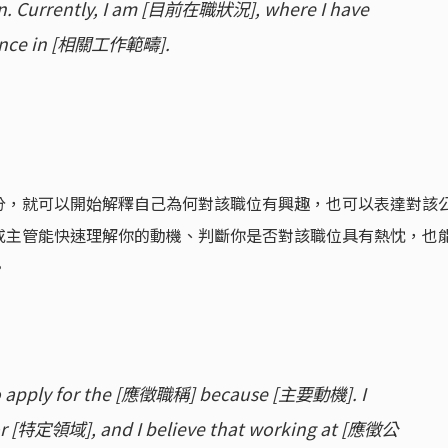
on. Currently, I am [目前在職狀況], where I have
ience in [相關工作範疇].
分，就可以開始解釋自己為何對該職位有興趣，也可以表達對該
或主管能快速理解你的動機、判斷你是否對該職位具有熱忱，也
。
to apply for the [應徵職稱] because [主要動機]. I
for [特定領域], and I believe that working at [應徵公