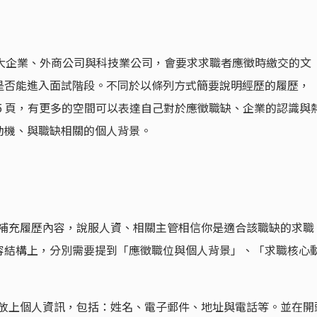
）是許多大企業、外商公司與科技業公司，會要求求職者應徵時繳交的文
是否能進入面試階段。不同於以條列方式簡要說明經歷的履歷，
 頁到 1.5 頁，有更多的空間可以表達自己對於應徵職缺、企業的認識與
動機、與職缺相關的個人背景。
er 用以補充履歷內容，說服人資、相關主管相信你是適合該職缺的求職
容結構上，分別需要提到「應徵職位與個人背景」、「求職核心
 的最上方放上個人資訊，包括：姓名、電子郵件、地址與電話等。並在開