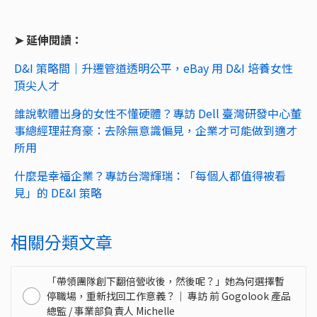
➤ 延伸閱讀：
D&I 策略間｜升遷管道透明公平，eBay 用 D&I 培養女性
頂尖人才
誰說軟體出身的女性不懂硬體？專訪 Dell 臺灣研發中心董
事總經理莊育豪：去除無意識偏見，企業才可能做到適才
所用
什麼是幸福企業？專訪台灣輝瑞：「每個人都值得被看
見」的 DE&I 策略
相關分類文章
「帶領團隊創下翻倍營收後，然後呢？」她為何選擇暫
停職場，重新找回工作意義？｜ 專訪 前 Gogolook 產品
總監 / 事業部負責人 Michelle