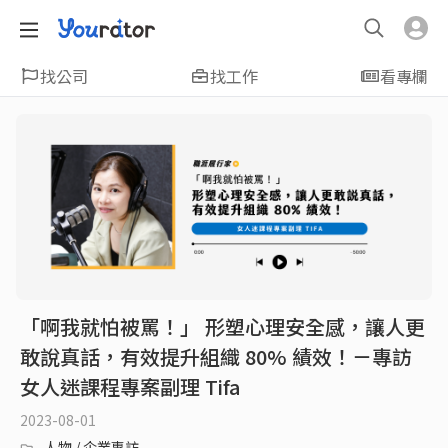
找公司
找工作
看專欄
「啊我就怕被罵！」 形塑心理安全感，讓人更
敢說真話，有效提升組織 80% 績效！－專訪
女人迷課程專案副理 Tifa
2023-08-01
人物 / 企業專訪