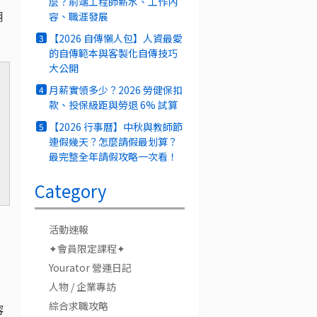
麼？前端工程師薪水、工作內
翻
容、職涯發展
【2026 自傳懶人包】人資最愛
3
的自傳範本與客製化自傳技巧
大公開
月薪實領多少？2026 勞健保扣
4
款、投保級距與勞退 6% 試算
【2026 行事曆】中秋與教師節
5
連假幾天？怎麼請假最划算？
最完整全年請假攻略一次看！
Category
活動速報
✦會員限定課程✦
Yourator 營運日記
人物 / 企業專訪
綜合求職攻略
容