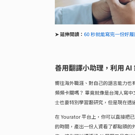
➤ 延伸閱讀：
60 秒就能寫完一份好履歷
善用翻譯小助理，利用 AI
嚮往海外職涯、對自己的語言能力也
頻頻卡關嗎？ 畢竟就像是台灣人寫
士也要特別學習跟研究，但是現在透過
在 Yourator 平台上，你可以直
的時間，產出一份人資看了都點頭的外文履