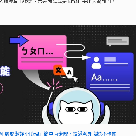
的履歷輸出帶走，帶去面試或是 Email 寄出人資部門。
進化：「AI 履歷翻譯小助理」簡單兩步驟，投遞海外職缺不卡關