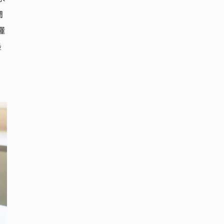
潤
懂
最