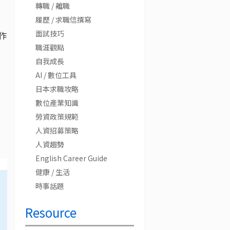
轉職 / 離職
履歷 / 求職信撰寫
面試技巧
作
職涯觀點
自我成長
AI / 數位工具
日本求職攻略
數位產業知識
勞資政策規範
人資招募策略
人資趨勢
English Career Guide
健康 / 生活
時事話題
Resource