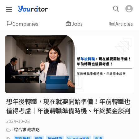
Companies
Jobs
Articles
想年後轉職，現在就要開始準備！年前轉職也
值得考慮｜年後轉職準備時機、年終獎金談判
2024-10-28
綜合求職攻略
職涯規劃
轉職
年後轉職
Yourator原創
跳槽