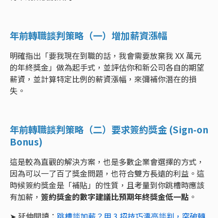
年前轉職談判策略（一）增加薪資漲幅
明確指出「要我現在到職的話，我會需要放棄我 XX 萬元
的年終獎金」做為起手式，並評估你和新公司各自的期望
薪資，並計算特定比例的薪資漲幅，來彌補你潛在的損
失。
年前轉職談判策略（二）要求簽約獎金 (Sign-on
Bonus)
這是較為直觀的解決方案，也是多數企業會選擇的方式，
因為可以一了百了獎金問題，也符合雙方長遠的利益。這
時候簽約獎金是「補貼」的性質，且考量到你跳槽時應該
有加薪，
簽約獎金的數字建議比預期年終獎金低一點
。
➤ 延伸閱讀：
跳槽談加薪？用 3 招技巧漂亮談判，突破轉