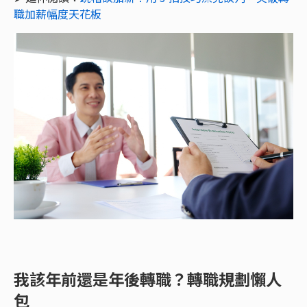
職加薪幅度天花板
我該年前還是年後轉職？轉職規劃懶人
包