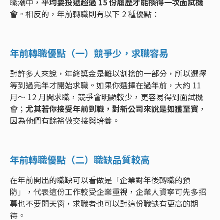
職潮中，
平均要投遞超過 15 份履歷才能換得一次面試機
會
。相反的，年前轉職則有以下 2 種優點：
年前轉職優點（一）競爭少，求職容易
對許多人來說，年終獎金是難以割捨的一部分，所以選擇
等到過完年才開始求職。如果你選擇在過年前，大約 11
月～ 12 月間求職，競爭會明顯較少，更容易得到面試機
會；
尤其若你接受年前到職，對新公司來說是如獲至寶
，
因為他們有餘裕做交接與培養。
年前轉職優點（二）職缺品質較高
在年前開出的職缺可以看做是「企業對年後轉職的預
防」，代表這份工作較受企業重視，企業人資寧可先多招
募也不要開天窗，求職者也可以對這份職缺有更高的期
待。