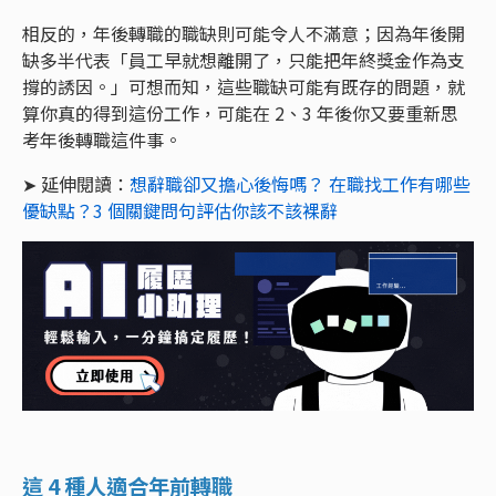
相反的，年後轉職的職缺則可能令人不滿意；因為年後開
缺多半代表「員工早就想離開了，只能把年終獎金作為支
撐的誘因。」可想而知，這些職缺可能有既存的問題，就
算你真的得到這份工作，可能在 2、3 年後你又要重新思
考年後轉職這件事。
➤ 延伸閱讀：
想辭職卻又擔心後悔嗎？ 在職找工作有哪些
優缺點？3 個關鍵問句評估你該不該裸辭
這 4 種人適合年前轉職