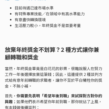
目前待遇已達市場水準
有特殊專業技能／在領域中有高水準能力
有意盡快轉換環境
生活壓力較小，年終獎金不是首要考量
放棄年終獎金不划算？2 種方式讓你兼
顧轉職和獎金
當然，年終獎金畢竟是白花花的鈔票，很難說服人在努力
工作一年後選擇放棄這筆錢；因此，這邊提供 2 種談判方
式給有意年前轉職的求職者，讓你不至於平白犧牲你的獎
金，不無小補。
首先，
你需要先表明「希望年後到職」來試探對方對你的
興趣
；如果他們表示希望你年前到職，那你就佔了上風，
有本錢做後續談判：