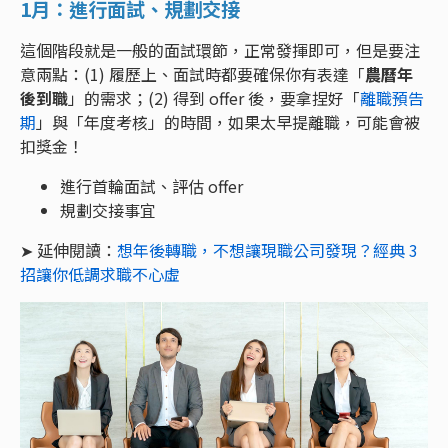
1月：進行面試、規劃交接
這個階段就是一般的面試環節，正常發揮即可，但是要注
意兩點：(1) 履歷上、面試時都要確保你有表達「
農曆年
後到職
」的需求；(2) 得到 offer 後，要拿捏好「
離職預告
期
」與「年度考核」的時間，如果太早提離職，可能會被
扣獎金！
進行首輪面試、評估 offer
規劃交接事宜
➤ 延伸閱讀：
想年後轉職，不想讓現職公司發現？經典 3
招讓你低調求職不心虛