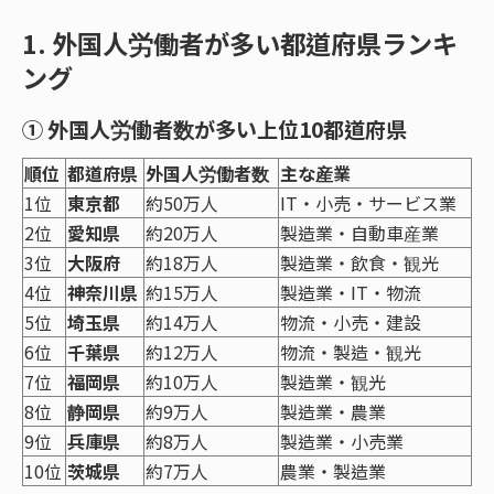
1. 外国人労働者が多い都道府県ランキ
ング
① 外国人労働者数が多い上位10都道府県
順位
都道府県
外国人労働者数
主な産業
1位
東京都
約50万人
IT・小売・サービス業
2位
愛知県
約20万人
製造業・自動車産業
3位
大阪府
約18万人
製造業・飲食・観光
4位
神奈川県
約15万人
製造業・IT・物流
5位
埼玉県
約14万人
物流・小売・建設
6位
千葉県
約12万人
物流・製造・観光
7位
福岡県
約10万人
製造業・観光
8位
静岡県
約9万人
製造業・農業
9位
兵庫県
約8万人
製造業・小売業
10位
茨城県
約7万人
農業・製造業