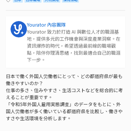
Yourator 內容團隊
Yourator 致力於打造 AI 與數位人才的職涯基
地，提供多元的工作機會與深度產業洞察。在
資訊爆炸的時代，希望透過最前線的職場觀
點，陪伴你理清思緒，找到最適合自己的職涯
下一步。
日本で働く外国人労働者にとって、どの都道府県が最も
働きやすいのか？
仕事の多さ、住みやすさ、生活コストなどを総合的に考
えることが重要です。
「令和5年外国人雇用実態調査」のデータをもとに、外
国人労働者が多く働いている都道府県を比較し、働きや
すさや生活環境を分析します。